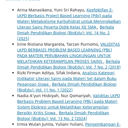
Arina Manasikana, Yuni Sri Rahayu,
Keefektifan E-
LKPD Berbasis Project Based Learning (Pjbl) pada
Materi Metabolisme Karbohidrat untuk Meningkatkan
Literasi Sains Peserta Didik Kelas XII SMA
,
Berkala
Ilmiah Pendidikan Biologi (BioEdu): Vol. 14 No. 2
(2025)
Irine Ristiana Margareta, Tarzan Purnomo,
VALIDITAS
LKPD BERBASIS PROBLEM BASED LEARNING (PBL)
PADA MATERI PERUBAHAN LINGKUNGAN UNTUK
MELATIHKAN KETERAMPILAN PROSES SAINS
,
Berkala
Ilmiah Pendidikan Biologi (BioEdu): Vol. 7 No. 2 (2018)
Rizki Firman Aditya, Sifak Indana,
Analisis Kategori
Indikator Literasi Sains pada Materi Sel dalam Buku
Pegangan Siswa
,
Berkala Ilmiah Pendidikan Biologi
(BioEdu): Vol. 11 No. 1 (2022)
Nadia A'yun Hisbiyah, Nur Qomariyah,
Validitas LKPD
Berbasis Problem Based Leraning (PBL) pada Materi
Sistem Ekskresi untuk Melatihkan Keterampilan
Berpikir Kritis Siswa
,
Berkala Ilmiah Pendidikan
Biologi (BioEdu): Vol. 13 No. 2 (2024)
Irmia Wulan Junita, Yuliani Yuliani,
Pengembangan E-