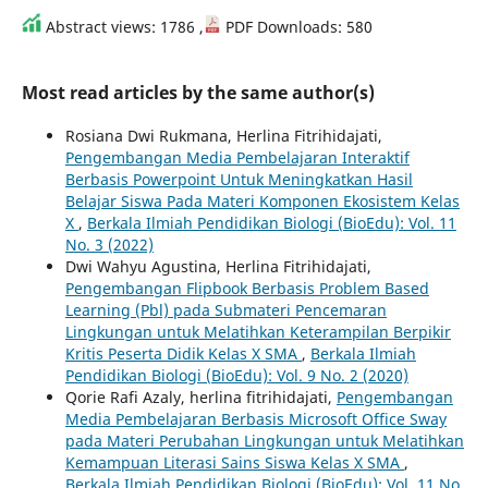
Abstract views: 1786 ,
PDF Downloads: 580
Most read articles by the same author(s)
Rosiana Dwi Rukmana, Herlina Fitrihidajati,
Pengembangan Media Pembelajaran Interaktif
Berbasis Powerpoint Untuk Meningkatkan Hasil
Belajar Siswa Pada Materi Komponen Ekosistem Kelas
X
,
Berkala Ilmiah Pendidikan Biologi (BioEdu): Vol. 11
No. 3 (2022)
Dwi Wahyu Agustina, Herlina Fitrihidajati,
Pengembangan Flipbook Berbasis Problem Based
Learning (Pbl) pada Submateri Pencemaran
Lingkungan untuk Melatihkan Keterampilan Berpikir
Kritis Peserta Didik Kelas X SMA
,
Berkala Ilmiah
Pendidikan Biologi (BioEdu): Vol. 9 No. 2 (2020)
Qorie Rafi Azaly, herlina fitrihidajati,
Pengembangan
Media Pembelajaran Berbasis Microsoft Office Sway
pada Materi Perubahan Lingkungan untuk Melatihkan
Kemampuan Literasi Sains Siswa Kelas X SMA
,
Berkala Ilmiah Pendidikan Biologi (BioEdu): Vol. 11 No.