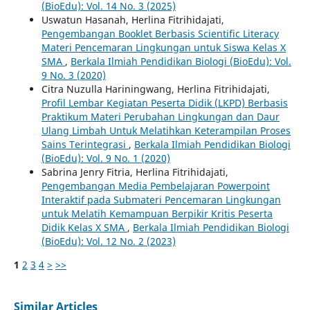
(BioEdu): Vol. 14 No. 3 (2025)
Uswatun Hasanah, Herlina Fitrihidajati,
Pengembangan Booklet Berbasis Scientific Literacy
Materi Pencemaran Lingkungan untuk Siswa Kelas X
SMA
,
Berkala Ilmiah Pendidikan Biologi (BioEdu): Vol.
9 No. 3 (2020)
Citra Nuzulla Hariningwang, Herlina Fitrihidajati,
Profil Lembar Kegiatan Peserta Didik (LKPD) Berbasis
Praktikum Materi Perubahan Lingkungan dan Daur
Ulang Limbah Untuk Melatihkan Keterampilan Proses
Sains Terintegrasi
,
Berkala Ilmiah Pendidikan Biologi
(BioEdu): Vol. 9 No. 1 (2020)
Sabrina Jenry Fitria, Herlina Fitrihidajati,
Pengembangan Media Pembelajaran Powerpoint
Interaktif pada Submateri Pencemaran Lingkungan
untuk Melatih Kemampuan Berpikir Kritis Peserta
Didik Kelas X SMA
,
Berkala Ilmiah Pendidikan Biologi
(BioEdu): Vol. 12 No. 2 (2023)
1
2
3
4
>
>>
Similar Articles