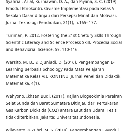
Syahrial, Arial, Kurniawan, D. A., dan Piyana, S. C. (2019).
Emodul Etnokontruktivisme Implementasi pada Kelas V
Sekolah Dasar ditinjau dari Persepsi Minat dan Motivasi.
Jurnal Teknologi Pendidikan, 21(1), h.165- 177.
Turiman, P. 2012. Fostering the 21st Cnetury Sklls Through
Scientific Literacy and Science Process Skill. Procedia Social
and Behaviorial Science, 59, 110-116.
Warsito, M. B., & Djuniadi, D. (2016). Pengembangan E-
Learning Berbasis Schoology Pada Mata Pelajaran
Matematika Kelas VII. KONTINU: Jurnal Penelitian Didaktik
Matematika, 4(1).
Wahyono, Ikhsan Budi. (2011). Kajian Biogeokimia Perairan
Selat Sunda dan Barat Sumatera Ditinjau dari Pertukaran
Gas Karbon Dioksida (CO2) antara Laut dan Udara. Tesis
tidak diterbitkan. Jakarta: Universitas Indonesia.
Wijayanto, & Zuhri, M. S. (2014). Pengembangan E-Modul