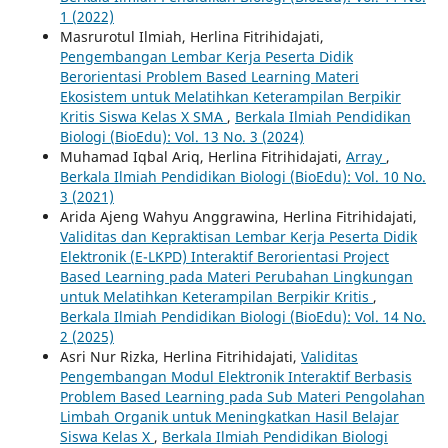
1 (2022)
Masrurotul Ilmiah, Herlina Fitrihidajati,
Pengembangan Lembar Kerja Peserta Didik
Berorientasi Problem Based Learning Materi
Ekosistem untuk Melatihkan Keterampilan Berpikir
Kritis Siswa Kelas X SMA
,
Berkala Ilmiah Pendidikan
Biologi (BioEdu): Vol. 13 No. 3 (2024)
Muhamad Iqbal Ariq, Herlina Fitrihidajati,
Array
,
Berkala Ilmiah Pendidikan Biologi (BioEdu): Vol. 10 No.
3 (2021)
Arida Ajeng Wahyu Anggrawina, Herlina Fitrihidajati,
Validitas dan Kepraktisan Lembar Kerja Peserta Didik
Elektronik (E-LKPD) Interaktif Berorientasi Project
Based Learning pada Materi Perubahan Lingkungan
untuk Melatihkan Keterampilan Berpikir Kritis
,
Berkala Ilmiah Pendidikan Biologi (BioEdu): Vol. 14 No.
2 (2025)
Asri Nur Rizka, Herlina Fitrihidajati,
Validitas
Pengembangan Modul Elektronik Interaktif Berbasis
Problem Based Learning pada Sub Materi Pengolahan
Limbah Organik untuk Meningkatkan Hasil Belajar
Siswa Kelas X
,
Berkala Ilmiah Pendidikan Biologi