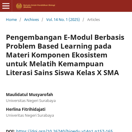
Home
/
Archives
/
Vol. 14 No. 1 (2025)
/
Articles
Pengembangan E-Modul Berbasis
Problem Based Learning pada
Materi Komponen Ekosistem
untuk Melatih Kemampuan
Literasi Sains Siswa Kelas X SMA
Maulidatul Musyarofah
Universitas Negeri Surabaya
Herlina Fitrihidajati
Univeritas Negeri Surabaya
DOI:
https://doi.org/10.26740/bioedu.v14n1.p157-165