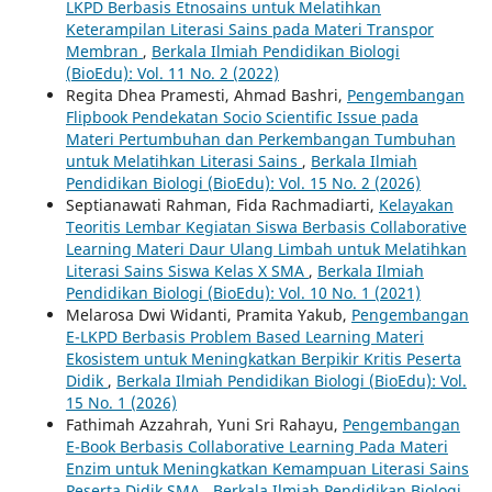
LKPD Berbasis Etnosains untuk Melatihkan
Keterampilan Literasi Sains pada Materi Transpor
Membran
,
Berkala Ilmiah Pendidikan Biologi
(BioEdu): Vol. 11 No. 2 (2022)
Regita Dhea Pramesti, Ahmad Bashri,
Pengembangan
Flipbook Pendekatan Socio Scientific Issue pada
Materi Pertumbuhan dan Perkembangan Tumbuhan
untuk Melatihkan Literasi Sains
,
Berkala Ilmiah
Pendidikan Biologi (BioEdu): Vol. 15 No. 2 (2026)
Septianawati Rahman, Fida Rachmadiarti,
Kelayakan
Teoritis Lembar Kegiatan Siswa Berbasis Collaborative
Learning Materi Daur Ulang Limbah untuk Melatihkan
Literasi Sains Siswa Kelas X SMA
,
Berkala Ilmiah
Pendidikan Biologi (BioEdu): Vol. 10 No. 1 (2021)
Melarosa Dwi Widanti, Pramita Yakub,
Pengembangan
E-LKPD Berbasis Problem Based Learning Materi
Ekosistem untuk Meningkatkan Berpikir Kritis Peserta
Didik
,
Berkala Ilmiah Pendidikan Biologi (BioEdu): Vol.
15 No. 1 (2026)
Fathimah Azzahrah, Yuni Sri Rahayu,
Pengembangan
E-Book Berbasis Collaborative Learning Pada Materi
Enzim untuk Meningkatkan Kemampuan Literasi Sains
Peserta Didik SMA
,
Berkala Ilmiah Pendidikan Biologi