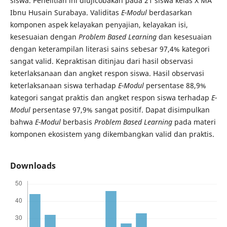
siswa. Penelitian ini diujicobakan pada 21 siswa kelas X MA
Ibnu Husain Surabaya. Validitas
E-Modul
berdasarkan
komponen aspek kelayakan penyajian, kelayakan isi,
kesesuaian dengan
Problem Based Learning
dan kesesuaian
dengan keterampilan literasi sains sebesar 97,4% kategori
sangat valid. Kepraktisan ditinjau dari hasil observasi
keterlaksanaan dan angket respon siswa. Hasil observasi
keterlaksanaan siswa terhadap
E-Modul
persentase 88,9%
kategori sangat praktis dan angket respon siswa terhadap
E-
Modul
persentase 97,9% sangat positif. Dapat disimpulkan
bahwa
E-Modul
berbasis
Problem Based Learning
pada materi
komponen ekosistem yang dikembangkan valid dan praktis.
Downloads