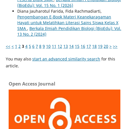
(BioEdu): Vol. 15 No. 1 (2026)
Diana Jauharotul Farida, Fida Rachmadiarti,
Pengembangan E-Book Materi Keanekaragaman
Hayati untuk Melatihkan Literasi Sains Siswa Kelas X
SMA
,
Berkala Ilmiah Pendidikan Biologi (BioEdu): Vol.
13 No. 2 (2024)
<<
<
1
2
3
4
5
6
7
8
9
10
11
12
13
14
15
16
17
18
19
20
>
>>
You may also
start an advanced similarity search
for this
article.
Open Access Journal