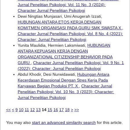
Jurnal Penelitian Psikologi: Vol. 11 No. 3 (2024):
Character Jurnal Penelitian Psikologi
Dewi Ningtias Munjasari, Umi Anugerah Izzati,
HUBUNGAN ANTARA ETOS KERJA DENGAN
KOMITMEN ORGANISASI PADA GURU SMK SWASTA X
,
Character Jurnal Penelitian Psikologi: Vol. 8 No. 4 (2021):
Character: Jurnal Penelitian Psikologi
Yunita Maulidia, Hermien Laksmiwati,
HUBUNGAN
ANTARA KEPUASAN KERJA DENGAN
ORGANIZATIONAL CITIZENSHIP BEHAVIOR PADA
GURU
,
Character Jurnal Penelitian Psikologi: Vol. 9 No. 1
(2022): Character: Jurnal Penelitian Psikologi
Abdul Khodir, Desi Nurwidawati,
Hubungan Antara
Kecerdasan Emosional Dengan Stres Kerja Pada
Karyawan Bagian Produksi PT. X
,
Character Jurnal
Penelitian Psikologi: Vol. 10 No. 3 (2023): Character:
Jurnal Penelitian Psikologi
<<
<
9
10
11
12
13
14
15
16
17
18
>
>>
You may also
start an advanced similarity search
for this article.