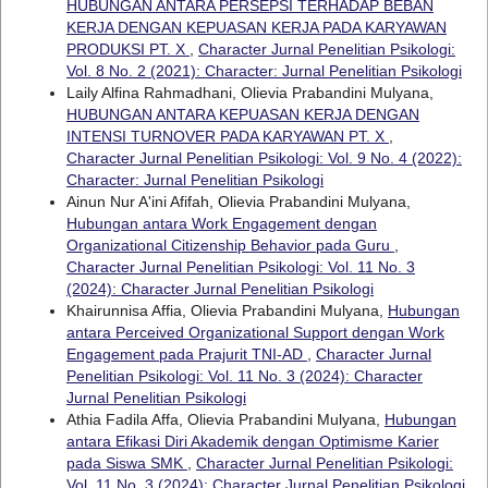
HUBUNGAN ANTARA PERSEPSI TERHADAP BEBAN
KERJA DENGAN KEPUASAN KERJA PADA KARYAWAN
PRODUKSI PT. X
,
Character Jurnal Penelitian Psikologi:
Vol. 8 No. 2 (2021): Character: Jurnal Penelitian Psikologi
Laily Alfina Rahmadhani, Olievia Prabandini Mulyana,
HUBUNGAN ANTARA KEPUASAN KERJA DENGAN
INTENSI TURNOVER PADA KARYAWAN PT. X
,
Character Jurnal Penelitian Psikologi: Vol. 9 No. 4 (2022):
Character: Jurnal Penelitian Psikologi
Ainun Nur A'ini Afifah, Olievia Prabandini Mulyana,
Hubungan antara Work Engagement dengan
Organizational Citizenship Behavior pada Guru
,
Character Jurnal Penelitian Psikologi: Vol. 11 No. 3
(2024): Character Jurnal Penelitian Psikologi
Khairunnisa Affia, Olievia Prabandini Mulyana,
Hubungan
antara Perceived Organizational Support dengan Work
Engagement pada Prajurit TNI-AD
,
Character Jurnal
Penelitian Psikologi: Vol. 11 No. 3 (2024): Character
Jurnal Penelitian Psikologi
Athia Fadila Affa, Olievia Prabandini Mulyana,
Hubungan
antara Efikasi Diri Akademik dengan Optimisme Karier
pada Siswa SMK
,
Character Jurnal Penelitian Psikologi:
Vol. 11 No. 3 (2024): Character Jurnal Penelitian Psikologi