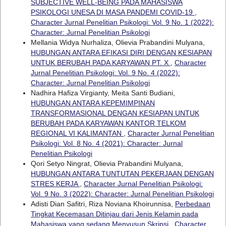
SUBJECTIVE WELL-BEING PADA MAHASISWA
PSIKOLOGI UNESA DI MASA PANDEMI COVID-19
,
Character Jurnal Penelitian Psikologi: Vol. 9 No. 1 (2022):
Character: Jurnal Penelitian Psikologi
Mellania Widya Nurhaliza, Olievia Prabandini Mulyana,
HUBUNGAN ANTARA EFIKASI DIRI DENGAN KESIAPAN
UNTUK BERUBAH PADA KARYAWAN PT. X
,
Character
Jurnal Penelitian Psikologi: Vol. 9 No. 4 (2022):
Character: Jurnal Penelitian Psikologi
Nadhira Hafiza Virgianty, Meita Santi Budiani,
HUBUNGAN ANTARA KEPEMIMPINAN
TRANSFORMASIONAL DENGAN KESIAPAN UNTUK
BERUBAH PADA KARYAWAN KANTOR TELKOM
REGIONAL VI KALIMANTAN
,
Character Jurnal Penelitian
Psikologi: Vol. 8 No. 4 (2021): Character: Jurnal
Penelitian Psikologi
Qori Setyo Ningrat, Olievia Prabandini Mulyana,
HUBUNGAN ANTARA TUNTUTAN PEKERJAAN DENGAN
STRES KERJA
,
Character Jurnal Penelitian Psikologi:
Vol. 9 No. 3 (2022): Character: Jurnal Penelitian Psikologi
Adisti Dian Safitri, Riza Noviana Khoirunnisa,
Perbedaan
Tingkat Kecemasan Ditinjau dari Jenis Kelamin pada
Mahasiswa yang sedang Menyusun Skripsi
,
Character