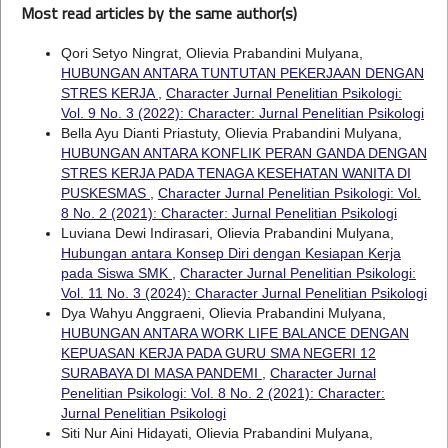
Most read articles by the same author(s)
Qori Setyo Ningrat, Olievia Prabandini Mulyana,
HUBUNGAN ANTARA TUNTUTAN PEKERJAAN DENGAN
STRES KERJA
,
Character Jurnal Penelitian Psikologi:
Vol. 9 No. 3 (2022): Character: Jurnal Penelitian Psikologi
Bella Ayu Dianti Priastuty, Olievia Prabandini Mulyana,
HUBUNGAN ANTARA KONFLIK PERAN GANDA DENGAN
STRES KERJA PADA TENAGA KESEHATAN WANITA DI
PUSKESMAS
,
Character Jurnal Penelitian Psikologi: Vol.
8 No. 2 (2021): Character: Jurnal Penelitian Psikologi
Luviana Dewi Indirasari, Olievia Prabandini Mulyana,
Hubungan antara Konsep Diri dengan Kesiapan Kerja
pada Siswa SMK
,
Character Jurnal Penelitian Psikologi:
Vol. 11 No. 3 (2024): Character Jurnal Penelitian Psikologi
Dya Wahyu Anggraeni, Olievia Prabandini Mulyana,
HUBUNGAN ANTARA WORK LIFE BALANCE DENGAN
KEPUASAN KERJA PADA GURU SMA NEGERI 12
SURABAYA DI MASA PANDEMI
,
Character Jurnal
Penelitian Psikologi: Vol. 8 No. 2 (2021): Character:
Jurnal Penelitian Psikologi
Siti Nur Aini Hidayati, Olievia Prabandini Mulyana,