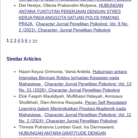
Dwi Hestya, Olievia Prabandini Mulyana,
HUBUNGAN
ANTARA TUNTUTAN PEKERJAAN DENGAN STRES
KERJA PADA ANGGOTA SATUAN POLISI PAMONG
PRAJA
,
Character Jurnal Penelitian Psikologi: Vol. 8 No.
2 (2021): Character: Jurnal Penelitian Psikologi
1
2
3
4
5
6
>
>>
Similar Articles
Haani Keyza Grimonia, Vania Ardelia,
Hubungan antara
Intensitas Bermain Roblox terhadap Kesepian pada
Mahasiswa
,
Character Jurnal Penelitian Psikologi: Vol. 13
No. 01 (2026): Character Jurnal Penelitian Psikologi
Elok Faiqoh Maulidiyah, Muflihatul Hidayah, Annisaus
Sholikhah, Dien Amrina Rasyada,
Peran Self Regulated
Learning dalam Meningkatkan Prestasi Akademik pada
Mahasiswa
,
Character Jurnal Penelitian Psikologi: Vol. 11
No. 2 (2024): Character Jurnal Penelitian Psikologi
Thresia Putrianna Lumban Gaol, Ira Darmawanti,
HUBUNGAN ANTARA GRATITUDE DENGAN