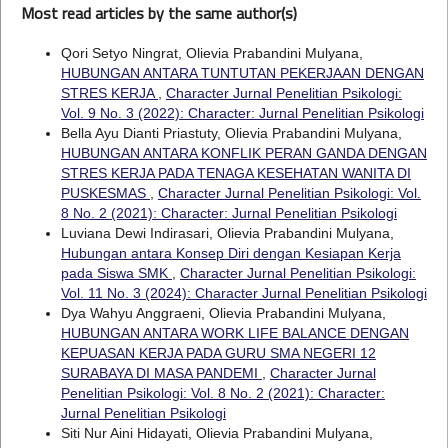
Most read articles by the same author(s)
Qori Setyo Ningrat, Olievia Prabandini Mulyana,
HUBUNGAN ANTARA TUNTUTAN PEKERJAAN DENGAN
STRES KERJA
,
Character Jurnal Penelitian Psikologi:
Vol. 9 No. 3 (2022): Character: Jurnal Penelitian Psikologi
Bella Ayu Dianti Priastuty, Olievia Prabandini Mulyana,
HUBUNGAN ANTARA KONFLIK PERAN GANDA DENGAN
STRES KERJA PADA TENAGA KESEHATAN WANITA DI
PUSKESMAS
,
Character Jurnal Penelitian Psikologi: Vol.
8 No. 2 (2021): Character: Jurnal Penelitian Psikologi
Luviana Dewi Indirasari, Olievia Prabandini Mulyana,
Hubungan antara Konsep Diri dengan Kesiapan Kerja
pada Siswa SMK
,
Character Jurnal Penelitian Psikologi:
Vol. 11 No. 3 (2024): Character Jurnal Penelitian Psikologi
Dya Wahyu Anggraeni, Olievia Prabandini Mulyana,
HUBUNGAN ANTARA WORK LIFE BALANCE DENGAN
KEPUASAN KERJA PADA GURU SMA NEGERI 12
SURABAYA DI MASA PANDEMI
,
Character Jurnal
Penelitian Psikologi: Vol. 8 No. 2 (2021): Character:
Jurnal Penelitian Psikologi
Siti Nur Aini Hidayati, Olievia Prabandini Mulyana,