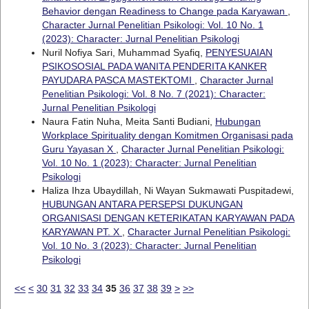
Behavior dengan Readiness to Change pada Karyawan
,
Character Jurnal Penelitian Psikologi: Vol. 10 No. 1
(2023): Character: Jurnal Penelitian Psikologi
Nuril Nofiya Sari, Muhammad Syafiq,
PENYESUAIAN
PSIKOSOSIAL PADA WANITA PENDERITA KANKER
PAYUDARA PASCA MASTEKTOMI
,
Character Jurnal
Penelitian Psikologi: Vol. 8 No. 7 (2021): Character:
Jurnal Penelitian Psikologi
Naura Fatin Nuha, Meita Santi Budiani,
Hubungan
Workplace Spirituality dengan Komitmen Organisasi pada
Guru Yayasan X
,
Character Jurnal Penelitian Psikologi:
Vol. 10 No. 1 (2023): Character: Jurnal Penelitian
Psikologi
Haliza Ihza Ubaydillah, Ni Wayan Sukmawati Puspitadewi,
HUBUNGAN ANTARA PERSEPSI DUKUNGAN
ORGANISASI DENGAN KETERIKATAN KARYAWAN PADA
KARYAWAN PT. X
,
Character Jurnal Penelitian Psikologi:
Vol. 10 No. 3 (2023): Character: Jurnal Penelitian
Psikologi
<<
<
30
31
32
33
34
35
36
37
38
39
>
>>