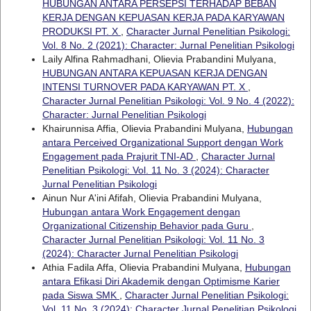
HUBUNGAN ANTARA PERSEPSI TERHADAP BEBAN
KERJA DENGAN KEPUASAN KERJA PADA KARYAWAN
PRODUKSI PT. X
,
Character Jurnal Penelitian Psikologi:
Vol. 8 No. 2 (2021): Character: Jurnal Penelitian Psikologi
Laily Alfina Rahmadhani, Olievia Prabandini Mulyana,
HUBUNGAN ANTARA KEPUASAN KERJA DENGAN
INTENSI TURNOVER PADA KARYAWAN PT. X
,
Character Jurnal Penelitian Psikologi: Vol. 9 No. 4 (2022):
Character: Jurnal Penelitian Psikologi
Khairunnisa Affia, Olievia Prabandini Mulyana,
Hubungan
antara Perceived Organizational Support dengan Work
Engagement pada Prajurit TNI-AD
,
Character Jurnal
Penelitian Psikologi: Vol. 11 No. 3 (2024): Character
Jurnal Penelitian Psikologi
Ainun Nur A'ini Afifah, Olievia Prabandini Mulyana,
Hubungan antara Work Engagement dengan
Organizational Citizenship Behavior pada Guru
,
Character Jurnal Penelitian Psikologi: Vol. 11 No. 3
(2024): Character Jurnal Penelitian Psikologi
Athia Fadila Affa, Olievia Prabandini Mulyana,
Hubungan
antara Efikasi Diri Akademik dengan Optimisme Karier
pada Siswa SMK
,
Character Jurnal Penelitian Psikologi:
Vol. 11 No. 3 (2024): Character Jurnal Penelitian Psikologi