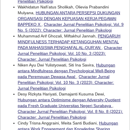
Penelitian Psikologi
Wakhidatun Nafi’atus Sholikah, Olievia Prabandini
Mulyana,
HUBUNGAN ANTARA PERSEPSI DUKUNGAN
ORGANISASI DENGAN KEPUASAN KERJA PEGAWAI
BAPPEKO X
,
Character Jurnal Penelitian Psikologi: Vol. 9
No. 5 (2022): Character: Jurnal Penelitian Psikologi
Muhammad Arif Ghozali, Miftakhul Jannah,
PENGARUH
MINDFULNESS TERHADAP KETANGGUHAN MENTAL
PADA MAHASISWA PENGHAFAL AL-QUR'AN
,
Character
Jurnal Penelitian Psikologi: Vol. 10 No. 3 (2023):
Character: Jurnal Penelitian Psikologi
Niken Ayu Dwi Yulistyowati, Siti Ina Savira,
Hubungan
antara Mindfulness dengan Psychological Well-Being
pada Perempuan Dewasa Awal
,
Character Jurnal
Penelitian Psikologi: Vol. 10 No. 3 (2023): Character:
Jurnal Penelitian Psikologi
Desy Rizkyta Hariyati, Damajanti Kusuma Dewi,
Hubungan antara Optimisme dengan Adversity Quotient
pada Fresh Graduate Universitas Negeri Surabaya
,
Character Jurnal Penelitian Psikologi: Vol. 8 No. 8 (2021):
Character: Jurnal Penelitian Psikologi
Cindy Trisna Anggraini, Meita Santi Budiani,
Hubungan
antara Work Engagement dan Knowledge Sharing