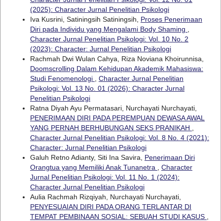
(2025): Character Jurnal Penelitian Psikologi
Iva Kusrini, Satiningsih Satiningsih,
Proses Penerimaan
Diri pada Individu yang Mengalami Body Shaming
,
Character Jurnal Penelitian Psikologi: Vol. 10 No. 2
(2023): Character: Jurnal Penelitian Psikologi
Rachmah Dwi Wulan Cahya, Riza Noviana Khoirunnisa,
Doomscrolling Dalam Kehidupan Akademik Mahasiswa:
Studi Fenomenologi
,
Character Jurnal Penelitian
Psikologi: Vol. 13 No. 01 (2026): Character Jurnal
Penelitian Psikologi
Ratna Diyah Ayu Permatasari, Nurchayati Nurchayati,
PENERIMAAN DIRI PADA PEREMPUAN DEWASA AWAL
YANG PERNAH BERHUBUNGAN SEKS PRANIKAH
,
Character Jurnal Penelitian Psikologi: Vol. 8 No. 4 (2021):
Character: Jurnal Penelitian Psikologi
Galuh Retno Adianty, Siti Ina Savira,
Penerimaan Diri
Orangtua yang Memiliki Anak Tunanetra
,
Character
Jurnal Penelitian Psikologi: Vol. 11 No. 1 (2024):
Character Jurnal Penelitian Psikologi
Aulia Rachmah Rizqiyah, Nurchayati Nurchayati,
PENYESUAIAN DIRI PADA ORANG TERLANTAR DI
TEMPAT PEMBINAAN SOSIAL: SEBUAH STUDI KASUS
,