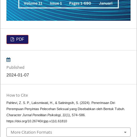
PDF
Published
2024-01-07
How to Cite
Pahlevi, Z. S. P., Laksmiwati, H., & Satiningsih, S. (2024). Penerimaan Diri
Perempuan Penyintas Pelecehan Seksual yang Disebabkan oleh Bentuk Tubuh.
Character Jurnal Penelitian Psikologi
,
11
(1), 574–586.
https://doi.org/10.26740/cjpp.v11i1.61810
More Citation Formats