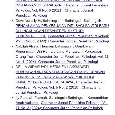
INSTAGRAM DI SURABAYA
,
Character Jurnal Penelitian
Psikologi: Vol. 8 No. 6 (2021): Character: Jurnal
Penelitian Psikologi
Dewi Nurlaily Haiffahningrum, Satiningsih Satiningsih,
PENGALAMAN PENYESUAIAN DIRI BAGI SANTRI BARU
DI LINGKUNGAN PESANTREN X : STUDI
FENOMENOLOGI
,
Character Jurnal Penelitian Psikologi:
Vol. 9 No. 7 (2022): Character: Jurnal Penelitian Psikologi
Nabilah Alysia, Hermien Laksmiwati,
Gambaran
Penerimaan Diri Remaja yang Mengalami Perceraian
Orang Tua
,
Character Jurnal Penelitian Psikologi: Vol. 11
No. 1 (2024): Character Jurnal Penelitian Psikologi
DELLA WIDASUARI, HERMIEN LAKSMIWATI,
HUBUNGAN ANTARA KEMATANGAN EMOSI DENGAN
FORGIVENESS PADA MAHASISWA PSIKOLOGI
UNIVERSITAS NEGERI SURABAYA
,
Character Jurnal
Penelitian Psikologi: Vol. 5 No. 2 (2018): Character :
Jurnal Penelitian Psikologi
Ily Fauziah Fatmah, Satiningsih Satiningsih,
Kemandirian
Anak Autisme
,
Character Jurnal Penelitian Psikologi: Vol.
11 No. 3 (2024): Character Jurnal Penelitian Psikologi