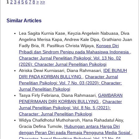
1
2
3
4
5
6
7
8
>
>>
Similar Articles
Lea Sagita Kurnia Kase, Keyzia Angelwin Nabuasa, Diva
Angelina Merisa Kapa, Andrew Kale Dipa, Grathiano Juan
Fadly Bria, R. Pasifikus Christa Wijaya,
Konsep Diri
Pribadi dan Sindrom Penipu pada Mahasiswa Indonesia
,
Character Jurnal Penelitian Psikologi: Vol. 13 No. 02
(2026): Character Jurnal Penelitian Psikologi
Atriska Dewi Kurniasari, Diana Rahmasari,
IDE BUNUH
DIRI PADA KORBAN BULLYING
,
Character Jurnal
Penelitian Psikologi: Vol. 7 No. 03 (2020): Character:
Jurnal Penelitian Psikologi
Tasya Firly Febriana, Diana Rahmasari,
GAMBARAN
PENERIMAAN DIRI KORBAN BULLYING
,
Character
Jurnal Penelitian Psikologi: Vol. 8 No. 5 (2021):
Character: Jurnal Penelitian Psikologi
Widya Chafidhotul Muthoharoh, Hana Rahadatul Aisy,
Gracia Defina Tumole,
Hubungan antara Harga Diri
dengan Peran Diri pada Remaja Pengguna Media Sosial
,
Character Jurnal Penelitian Psikologi: Vol. 12 No. 01