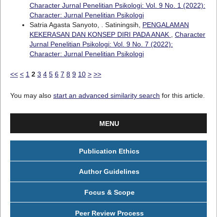
Character Jurnal Penelitian Psikologi: Vol. 9 No. 1 (2022):
Character: Jurnal Penelitian Psikologi
Satria Agasta Sanyoto, . Satiningsih,
PENGALAMAN
KEKERASAN DAN KONSEP DIRI PADA ANAK
,
Character
Jurnal Penelitian Psikologi: Vol. 9 No. 7 (2022):
Character: Jurnal Penelitian Psikologi
<<
<
1
2
3
4
5
6
7
8
9
10
>
>>
You may also
start an advanced similarity search
for this article.
MENU
Publication Ethics
Author Guidelines
Focus & Scope
Peer Review Process