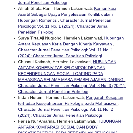
Jurnal Penelitian Psikologi
Aliifah Shafa Rani, Hermien Laksmiwati,
Komunikasi
Asertif Sebagai Upaya Penyelesaian Konflik dalam
Hubungan Romantis
,
Character Jurnal Penelitian
Psikologi: Vol. 11 No. 1 (2024): Character Jurnal
Penelitian Psikologi
Surya Tirta Aji Nugroho, Hermien Laksmiwati,
Hubungan
Antara Kepuasan Kerja Dengan Kinerja Karyawan
,
Character Jurnal Penelitian Psikologi: Vol. 11 No. 1
(2024): Character Jurnal Penelitian Psikologi
Chusnul Kotimah, Hermien Laksmiwati,
HUBUNGAN
ANTARA KOHESIVITAS KELOMPOK DENGAN
KECENDERUNGAN SOCIAL LOAFING PADA
MAHASISWA SELAMA MASA PEMBELAJARAN DARING
,
Character Jurnal Penelitian Psikologi: Vol. 8 No. 3 (2021):
Character: Jurnal Penelitian Psikologi
Indah Nuraini, Hermien Laksmiwati,
Pengaruh Kesepian
terhadap Kesejahteraan Psikologis pada Mahasiswa
,
Character Jurnal Penelitian Psikologi: Vol. 11 No. 2
(2024): Character Jurnal Penelitian Psikologi
Farisa Nur Amarina, Hermien Laksmiwati,
HUBUNGAN
ANTARA KOMPARASI SOSIAL DAN BODY
DISSATISFACTION PADA PEREMPUAN PENGGUNA