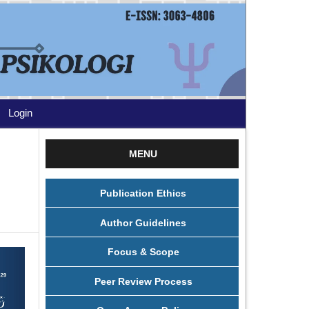
Login
MENU
Publication Ethics
Author Guidelines
Focus & Scope
Peer Review Process