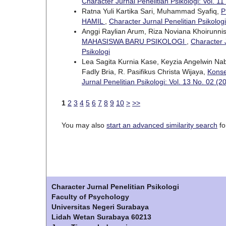
Character Jurnal Penelitian Psikologi: Vol. 11
Ratna Yuli Kartika Sari, Muhammad Syafiq,
P
HAMIL
,
Character Jurnal Penelitian Psikologi
Anggi Raylian Arum, Riza Noviana Khoirunni
MAHASISWA BARU PSIKOLOGI
,
Character J
Psikologi
Lea Sagita Kurnia Kase, Keyzia Angelwin Na
Fadly Bria, R. Pasifikus Christa Wijaya,
Konse
Jurnal Penelitian Psikologi: Vol. 13 No. 02 (2
1
2
3
4
5
6
7
8
9
10
>
>>
You may also
start an advanced similarity search
for
Character Jurnal Penelitian Psikologi
Faculty of Psychology
Universitas Negeri Surabaya
Lidah Wetan Surabaya 60213