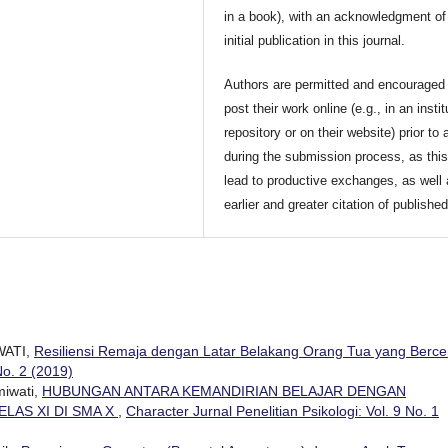
in a book), with an acknowledgment of 
initial publication in this journal.
Authors are permitted and encouraged 
post their work online (e.g., in an instit
repository or on their website) prior to 
during the submission process, as thi
lead to productive exchanges, as well
earlier and greater citation of publishe
WATI,
Resiliensi Remaja dengan Latar Belakang Orang Tua yang Berce
No. 2 (2019)
miwati,
HUBUNGAN ANTARA KEMANDIRIAN BELAJAR DENGAN
LAS XI DI SMA X
,
Character Jurnal Penelitian Psikologi: Vol. 9 No. 1