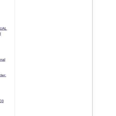
SUAL
l
rnal
ter:
 03