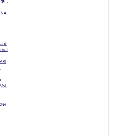
ungu
,
UNA
a di
urnal
ASI
:
a
Vol.
cter: