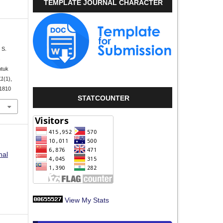
TEMPLATE JOURNAL CHARACTER
 S.
s
ntuk
11
(1),
61810
STATCOUNTER
nal
View My Stats