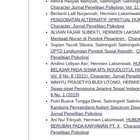
Almira Hasyati Wahyudi, Satiningsih Satining
Character Jurnal Penelitian Psikologi: Vol. 11
Berlianti Laili Nurjannah, Hermien Laksmiwa
PENGOBATAN ALTERNATIF SPIRITUAL D
Character: Jurnal Penelitian Psikologi
ALVIAN FAJAR SUBEKTI, HERMIEN LAKSM
Mentaati Aturan di Pondok Pesantren
,
Charac
Sopian Yacob Sibuea, Satiningsih Satiningsi
UPTD Lingkungan Pondok Sosial Keputih
,
C
Penelitian Psikologi
Andino Lidiyan Asri, Hermien Laksmiwati,
HU
BELAJAR PADA SISWA MTs ROUDLOTUL 
Vol. 8 No. 8 (2021): Character: Jurnal Penelit
WAHYU PRASETYO BUDI UTOMO, HERMIE
Siswa-siswi Pengguna Jejaring Sosial Inst
6 No. 1 (2019)
Putri Buana Tungga Dewi, Satiningsih Satini
Kandung Penyandang Autism Spectrum Dis
Jurnal Penelitian Psikologi
Ani Nur Fitriyah, Hermien Laksmiwati,
HUBUN
BERUBAH PADA KARYAWAN PT. X
,
Characte
Penelitian Psikologi