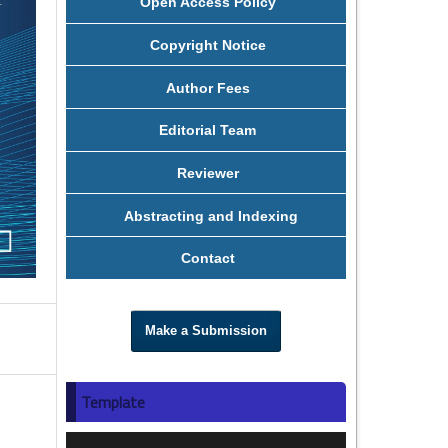
Open Access Policy
Copyright Notice
Author Fees
Editorial Team
Reviewer
Abstracting and Indexing
Contact
Make a Submission
Template