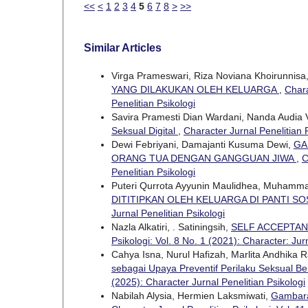
<<
<
1
2
3
4
5
6
7
8
>
>>
Similar Articles
Virga Prameswari, Riza Noviana Khoirunnisa
YANG DILAKUKAN OLEH KELUARGA
,
Chara
Penelitian Psikologi
Savira Pramesti Dian Wardani, Nanda Audia 
Seksual Digital
,
Character Jurnal Penelitian P
Dewi Febriyani, Damajanti Kusuma Dewi,
GA
ORANG TUA DENGAN GANGGUAN JIWA
,
C
Penelitian Psikologi
Puteri Qurrota Ayyunin Maulidhea, Muhamma
DITITIPKAN OLEH KELUARGA DI PANTI SO
Jurnal Penelitian Psikologi
Nazla Alkatiri, . Satiningsih,
SELF ACCEPTAN
Psikologi: Vol. 8 No. 1 (2021): Character: Jur
Cahya Isna, Nurul Hafizah, Marlita Andhika
sebagai Upaya Preventif Perilaku Seksual B
(2025): Character Jurnal Penelitian Psikologi
Nabilah Alysia, Hermien Laksmiwati,
Gambara