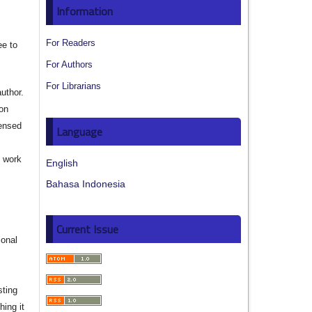
Information
For Readers
ee to
For Authors
For Librarians
author.
ion
censed
Language
e work
English
Bahasa Indonesia
s
Current Issue
ional
sting
hing it