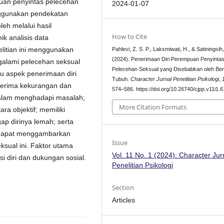
uan penyintas pelecehan
2024-01-07
enggunakan pendekatan
leh melalui hasil
How to Cite
k analisis data
elitian ini menggunakan
Pahlevi, Z. S. P., Laksmiwati, H., & Satiningsih,
(2024). Penerimaan Diri Perempuan Penyinta
galami pelecehan seksual
Pelecehan Seksual yang Disebabkan oleh Be
u aspek penerimaan diri
Tubuh.
Character Jurnal Penelitian Psikologi
,
enerima kekurangan dan
574–586. https://doi.org/10.26740/cjpp.v11i1.
dalam menghadapi masalah;
More Citation Formats
ara objektif; memiliki
ap dirinya lemah; serta
i dapat menggambarkan
Issue
ksual ini. Faktor utama
Vol. 11 No. 1 (2024): Character Jur
si diri dan dukungan sosial.
Penelitian Psikologi
Section
Articles