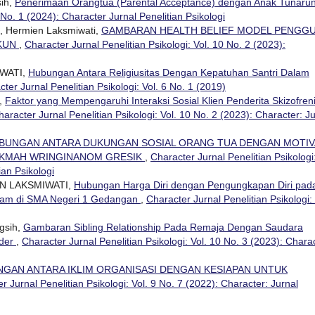
sih,
Penerimaan Orangtua (Parental Acceptance) dengan Anak Tunar
 No. 1 (2024): Character Jurnal Penelitian Psikologi
ti, Hermien Laksmiwati,
GAMBARAN HEALTH BELIEF MODEL PENGG
UKUN
,
Character Jurnal Penelitian Psikologi: Vol. 10 No. 2 (2023):
IWATI,
Hubungan Antara Religiusitas Dengan Kepatuhan Santri Dalam
ter Jurnal Penelitian Psikologi: Vol. 6 No. 1 (2019)
h,
Faktor yang Mempengaruhi Interaksi Sosial Klien Penderita Skizofreni
haracter Jurnal Penelitian Psikologi: Vol. 10 No. 2 (2023): Character: J
BUNGAN ANTARA DUKUNGAN SOSIAL ORANG TUA DENGAN MOTIV
HIKMAH WRINGINANOM GRESIK
,
Character Jurnal Penelitian Psikologi
ian Psikologi
N LAKSMIWATI,
Hubungan Harga Diri dengan Pengungkapan Diri pad
agram di SMA Negeri 1 Gedangan
,
Character Jurnal Penelitian Psikologi: 
ngsih,
Gambaran Sibling Relationship Pada Remaja Dengan Saudara
oder
,
Character Jurnal Penelitian Psikologi: Vol. 10 No. 3 (2023): Chara
GAN ANTARA IKLIM ORGANISASI DENGAN KESIAPAN UNTUK
r Jurnal Penelitian Psikologi: Vol. 9 No. 7 (2022): Character: Jurnal