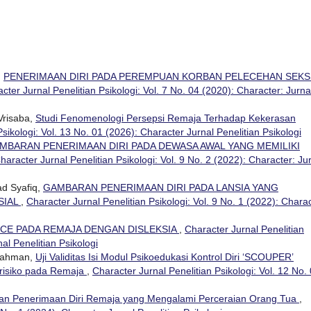
,
PENERIMAAN DIRI PADA PEREMPUAN KORBAN PELECEHAN SEK
cter Jurnal Penelitian Psikologi: Vol. 7 No. 04 (2020): Character: Jurna
Vrisaba,
Studi Fenomenologi Persepsi Remaja Terhadap Kekerasan
sikologi: Vol. 13 No. 01 (2026): Character Jurnal Penelitian Psikologi
MBARAN PENERIMAAN DIRI PADA DEWASA AWAL YANG MEMILIKI
haracter Jurnal Penelitian Psikologi: Vol. 9 No. 2 (2022): Character: Ju
d Syafiq,
GAMBARAN PENERIMAAN DIRI PADA LANSIA YANG
SIAL
,
Character Jurnal Penelitian Psikologi: Vol. 9 No. 1 (2022): Charac
CE PADA REMAJA DENGAN DISLEKSIA
,
Character Jurnal Penelitian
nal Penelitian Psikologi
 Rahman,
Uji Validitas Isi Modul Psikoedukasi Kontrol Diri ‘SCOUPER’
erisiko pada Remaja
,
Character Jurnal Penelitian Psikologi: Vol. 12 No.
n Penerimaan Diri Remaja yang Mengalami Perceraian Orang Tua
,