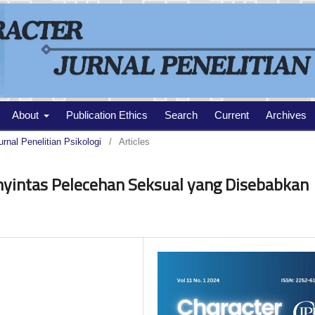
About
Publication Ethics
Search
Current
Archives
urnal Penelitian Psikologi
/
Articles
yintas Pelecehan Seksual yang Disebabkan