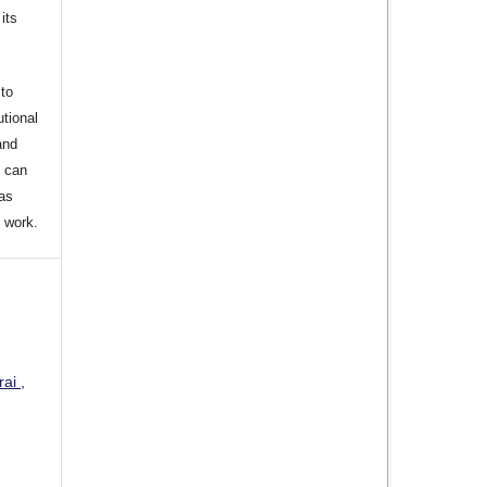
its
to
utional
and
s can
 as
d work.
rai
,