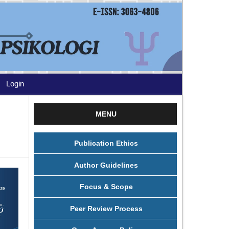
Login
MENU
Publication Ethics
Author Guidelines
Focus & Scope
Peer Review Process