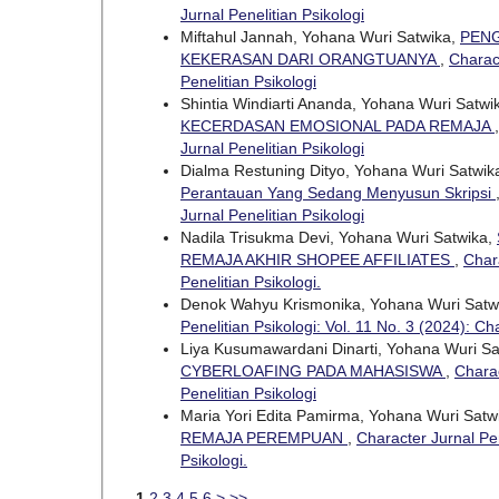
Jurnal Penelitian Psikologi
Miftahul Jannah, Yohana Wuri Satwika,
PENG
KEKERASAN DARI ORANGTUANYA
,
Charact
Penelitian Psikologi
Shintia Windiarti Ananda, Yohana Wuri Satwi
KECERDASAN EMOSIONAL PADA REMAJA
Jurnal Penelitian Psikologi
Dialma Restuning Dityo, Yohana Wuri Satwik
Perantauan Yang Sedang Menyusun Skripsi
Jurnal Penelitian Psikologi
Nadila Trisukma Devi, Yohana Wuri Satwika,
REMAJA AKHIR SHOPEE AFFILIATES
,
Chara
Penelitian Psikologi.
Denok Wahyu Krismonika, Yohana Wuri Satw
Penelitian Psikologi: Vol. 11 No. 3 (2024): Ch
Liya Kusumawardani Dinarti, Yohana Wuri S
CYBERLOAFING PADA MAHASISWA
,
Charac
Penelitian Psikologi
Maria Yori Edita Pamirma, Yohana Wuri Satw
REMAJA PEREMPUAN
,
Character Jurnal Pen
Psikologi.
1
2
3
4
5
6
>
>>