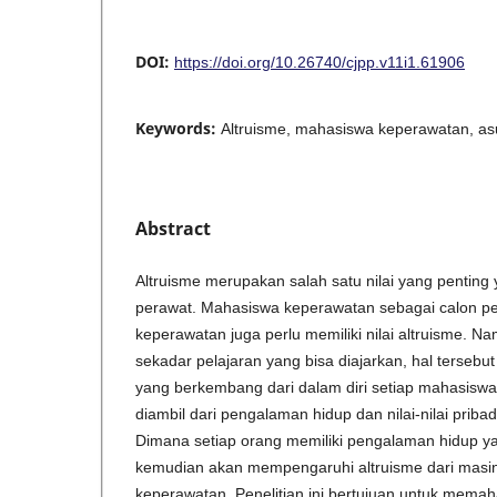
DOI:
https://doi.org/10.26740/cjpp.v11i1.61906
Keywords:
Altruisme, mahasiswa keperawatan, a
Abstract
Altruisme merupakan salah satu nilai yang penting y
perawat. Mahasiswa keperawatan sebagai calon p
keperawatan juga perlu memiliki nilai altruisme. N
sekadar pelajaran yang bisa diajarkan, hal tersebu
yang berkembang dari dalam diri setiap mahasiswa.
diambil dari pengalaman hidup dan nilai-nilai priba
Dimana setiap orang memiliki pengalaman hidup y
kemudian akan mempengaruhi altruisme dari mas
keperawatan. Penelitian ini bertujuan untuk mema