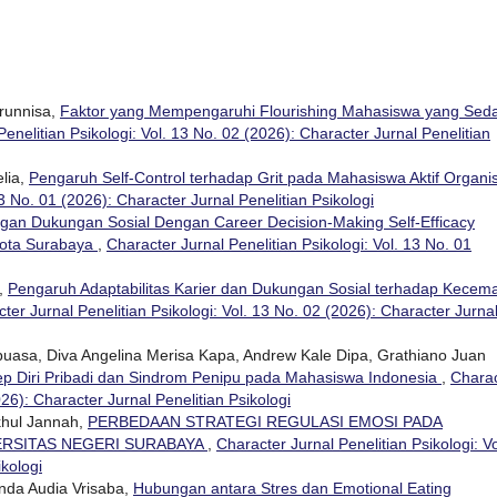
runnisa,
Faktor yang Mempengaruhi Flourishing Mahasiswa yang Sed
enelitian Psikologi: Vol. 13 No. 02 (2026): Character Jurnal Penelitian
lia,
Pengaruh Self-Control terhadap Grit pada Mahasiswa Aktif Organi
13 No. 01 (2026): Character Jurnal Penelitian Psikologi
an Dukungan Sosial Dengan Career Decision-Making Self-Efficacy
Kota Surabaya
,
Character Jurnal Penelitian Psikologi: Vol. 13 No. 01
i,
Pengaruh Adaptabilitas Karier dan Dukungan Sosial terhadap Kecem
ter Jurnal Penelitian Psikologi: Vol. 13 No. 02 (2026): Character Jurna
buasa, Diva Angelina Merisa Kapa, Andrew Kale Dipa, Grathiano Juan
p Diri Pribadi dan Sindrom Penipu pada Mahasiswa Indonesia
,
Charac
026): Character Jurnal Penelitian Psikologi
akhul Jannah,
PERBEDAAN STRATEGI REGULASI EMOSI PADA
ERSITAS NEGERI SURABAYA
,
Character Jurnal Penelitian Psikologi: Vo
ikologi
anda Audia Vrisaba,
Hubungan antara Stres dan Emotional Eating