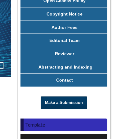
Open Access Policy
Copyright Notice
Author Fees
Editorial Team
Reviewer
Abstracting and Indexing
Contact
Make a Submission
Template