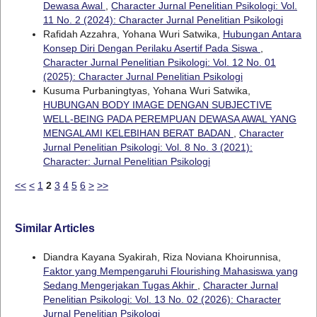
Dewasa Awal
,
Character Jurnal Penelitian Psikologi: Vol.
11 No. 2 (2024): Character Jurnal Penelitian Psikologi
Rafidah Azzahra, Yohana Wuri Satwika,
Hubungan Antara
Konsep Diri Dengan Perilaku Asertif Pada Siswa
,
Character Jurnal Penelitian Psikologi: Vol. 12 No. 01
(2025): Character Jurnal Penelitian Psikologi
Kusuma Purbaningtyas, Yohana Wuri Satwika,
HUBUNGAN BODY IMAGE DENGAN SUBJECTIVE
WELL-BEING PADA PEREMPUAN DEWASA AWAL YANG
MENGALAMI KELEBIHAN BERAT BADAN
,
Character
Jurnal Penelitian Psikologi: Vol. 8 No. 3 (2021):
Character: Jurnal Penelitian Psikologi
<<
<
1
2
3
4
5
6
>
>>
Similar Articles
Diandra Kayana Syakirah, Riza Noviana Khoirunnisa,
Faktor yang Mempengaruhi Flourishing Mahasiswa yang
Sedang Mengerjakan Tugas Akhir
,
Character Jurnal
Penelitian Psikologi: Vol. 13 No. 02 (2026): Character
Jurnal Penelitian Psikologi