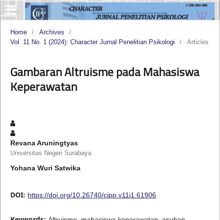
Home
/
Archives
/
Vol. 11 No. 1 (2024): Character Jurnal Penelitian Psikologi
/
Articles
Gambaran Altruisme pada Mahasiswa
Keperawatan
Revana Aruningtyas
Universitas Negeri Surabaya
Yohana Wuri Satwika
DOI:
https://doi.org/10.26740/cjpp.v11i1.61906
Keywords:
Altruisme, mahasiswa keperawatan, asuhan