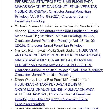
PERBEDAAN STRATEGI REGULASI EMOSI PADA
MAHASISWA ATLET DAN NON ATLET UNIVERSITAS
NEGERI SURABAYA
,
Character Jurnal Penelitian
Psikologi: Vol. 8 No. 8 (2021): Character: Jurnal
Penelitian Psikologi
Yuliharto Simon Christian Yeremia Yacob, Nanda Audia
Vrisaba,
Hubungan antara Stres dan Emotional Eating
Mahasiswa Tingkat Akhir Fakultas Psikologi UNESA
,
Character Jurnal Penelitian Psikologi: Vol. 13 No. 02
(2026): Character Jurnal Penelitian Psikologi
Nur Eka Rahmawati, Meita Santi Budiani,
HUBUNGAN
ANTARA REGULASI DIRI DENGAN KECEMASAN PADA
MAHASISWA SEMESTER AKHIR FAKULTAS ILMU
PENDIDIKAN DALAM MASA PANDEMI COVID-19
,
Character Jurnal Penelitian Psikologi: Vol. 9 No. 5 (2022):
Character: Jurnal Penelitian Psikologi
Diana Wahyu Kurnia Eka Putri, Miftakhul Jannah,
HUBUNGAN ANTARA KEPUASAN DENGAN
ORGANIZATIONAL CITIZENSHIP BEHAVIOR PADA
ATLET MAHASISWA
,
Character Jurnal Penelitian
Psikologi: Vol. 9 No. 3 (2022): Character: Jurnal
Penelitian Psikologi
Jesica Nur Azizah, Yohana Wuri Satwika,
HUBUNGAN