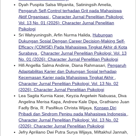
Dyah Puspita Salsa Wiyanita, Satiningsih Amelia,
Pengaruh Self-Control terhadap Grit pada Mahasiswa
Aktif Organisasi
,
Character Jurnal Penelitian Psikologi:
Vol. 13 No. 01 (2026): Character Jurnal Penelitian
Psikologi
Sri Wahyuningsih, Arfin Nurma Halida,
Hubungan
Dukungan Sosial Dengan Career Decision-Making Self-
Efficacy (CDMSE) Pada Mahasiswa Tingkat Akhir di Kota
Surabaya
,
Character Jurnal Penelitian Psikologi: Vol. 13
No. 01 (2026): Character Jurnal Penelitian Psikologi
Hifi Angellia Salma Andinie, Diana Rahmasari,
Pengaruh
Adaptabilitas Karier dan Dukungan Sosial terhadap
Kecemasan Karier pada Mahasiswa Tingkat Akhir
,
Character Jurnal Penelitian Psikologi: Vol. 13 No. 02
(2026): Character Jurnal Penelitian Psikologi
Lea Sagita Kurnia Kase, Keyzia Angelwin Nabuasa, Diva
Angelina Merisa Kapa, Andrew Kale Dipa, Grathiano Juan
Fadly Bria, R. Pasifikus Christa Wijaya,
Konsep Diri
Pribadi dan Sindrom Penipu pada Mahasiswa Indonesia
,
Character Jurnal Penelitian Psikologi: Vol. 13 No. 02
(2026): Character Jurnal Penelitian Psikologi
Jefry Apriliano Dwi Putra Surya Wijaya, Miftakhul Jannah,