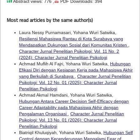
Abstract views: 776 ,
PDF Downloads: 394
Most read articles by the same author(s)
Laura Nessy Purnamasari, Yohana Wuri Satwika,
Resiliensi Mahasiswa Rantau di Kota Surabaya yang
Mendapatkan Dukungan Sosial dari Komunitas Kristen
,
Character Jurnal Penelitian Psikologi: Vol. 11 No. 2
(2024): Character Jurnal Penelitian Psikologi
Achmad Muflih Al Fajri, Yohana Wuri Satwika,
Hubungan
Efikasi Diri dengan Kesiapan Kerja pada Mahasiswa Akhir
yang Berkuliah di Surabaya
,
Character Jurnal Penelitian
Psikologi: Vol. 12 No. 01 (2025): Character Jurnal
Penelitian Psikologi
Achmad Akmal Hamdani, Yohana Wuri Satwika,
Hubungan Antara Career Decision Self-Efficacy dengan
Career Adaptability pada Mahasiswa Akhir dengan
Pengalaman Organisasi
,
Character Jurnal Penelitian
Psikologi: Vol. 13 No. 01 (2026): Character Jurnal
Penelitian Psikologi
Biatriqil Khuluqiyah, Yohana Wuri Satwika,
Hubungan Self
Control dengan Kecenderungan Mengalami Fear of