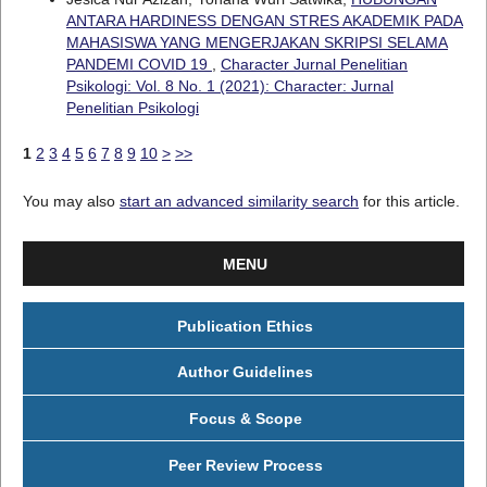
ANTARA HARDINESS DENGAN STRES AKADEMIK PADA
MAHASISWA YANG MENGERJAKAN SKRIPSI SELAMA
PANDEMI COVID 19
,
Character Jurnal Penelitian
Psikologi: Vol. 8 No. 1 (2021): Character: Jurnal
Penelitian Psikologi
1
2
3
4
5
6
7
8
9
10
>
>>
You may also
start an advanced similarity search
for this article.
MENU
Publication Ethics
Author Guidelines
Focus & Scope
Peer Review Process