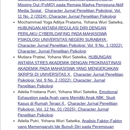
Missing Out (FoMO) pada Remaja Madya Pengguna Aktif
Media Sosial
,
Character Jurnal Penelitian Psikologi: Vol.
11 No. 2 (2024): Character Jurnal Penelitian Psikologi
Mochammad Yoga Aditya Pratama, Yohana Wuri Satwika,
HUBUNGAN ANTARA REGULASI DIRI DENGAN
PERILAKU CYBERLOAFING PADA MAHASISWA
PSIKOLOGI UNIVERSITAS NEGERI SURABAYA
,
Character Jurnal Penelitian Psikologi: Vol. 9 No. 1 (2022):
Character: Jurnal Penelitian Psikologi
Mutiara Pratiwi, Yohana Wuri Satwika,
HUBUNGAN
ANTARA STRES AKADEMIK DENGAN PROKRASTINASI
AKADEMIK PADA MAHASISWA YANG MENGERJAKAN
SKRIPSI DI UNIVERSITAS X
,
Character Jurnal Penelitian
Psikologi: Vol. 9 No. 2 (2022): Character: Jurnal
Penelitian Psikologi
Adelia Fristiana Putri, Yohana Wuri Satwika,
Emotional
Exhaustion pada Ayah yang Memiliki Anak ABK: Studi
Kasus di Rumah Terapi X
,
Character Jurnal Penelitian
Psikologi: Vol. 12 No. 01 (2025): Character Jurnal
Penelitian Psikologi
Adelia Putri, Yohana Wuri Satwika,
Analisis Faktor-Faktor
yang Memengaruhi Ide Bunuh Diri pada Perempuan