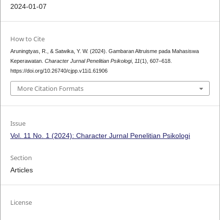
2024-01-07
How to Cite
Aruningtyas, R., & Satwika, Y. W. (2024). Gambaran Altruisme pada Mahasiswa
Keperawatan.
Character Jurnal Penelitian Psikologi
,
11
(1), 607–618.
https://doi.org/10.26740/cjpp.v11i1.61906
More Citation Formats
Issue
Vol. 11 No. 1 (2024): Character Jurnal Penelitian Psikologi
Section
Articles
License