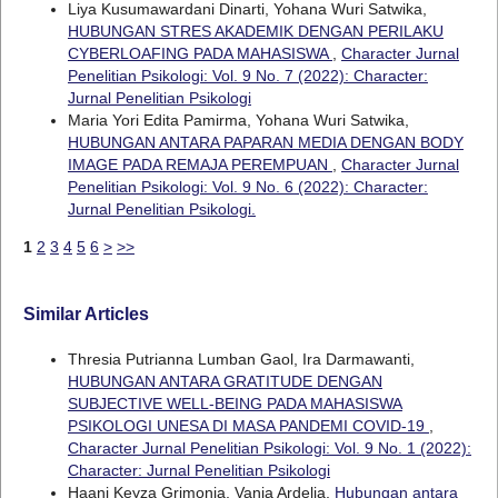
Liya Kusumawardani Dinarti, Yohana Wuri Satwika,
HUBUNGAN STRES AKADEMIK DENGAN PERILAKU
CYBERLOAFING PADA MAHASISWA
,
Character Jurnal
Penelitian Psikologi: Vol. 9 No. 7 (2022): Character:
Jurnal Penelitian Psikologi
Maria Yori Edita Pamirma, Yohana Wuri Satwika,
HUBUNGAN ANTARA PAPARAN MEDIA DENGAN BODY
IMAGE PADA REMAJA PEREMPUAN
,
Character Jurnal
Penelitian Psikologi: Vol. 9 No. 6 (2022): Character:
Jurnal Penelitian Psikologi.
1
2
3
4
5
6
>
>>
Similar Articles
Thresia Putrianna Lumban Gaol, Ira Darmawanti,
HUBUNGAN ANTARA GRATITUDE DENGAN
SUBJECTIVE WELL-BEING PADA MAHASISWA
PSIKOLOGI UNESA DI MASA PANDEMI COVID-19
,
Character Jurnal Penelitian Psikologi: Vol. 9 No. 1 (2022):
Character: Jurnal Penelitian Psikologi
Haani Keyza Grimonia, Vania Ardelia,
Hubungan antara