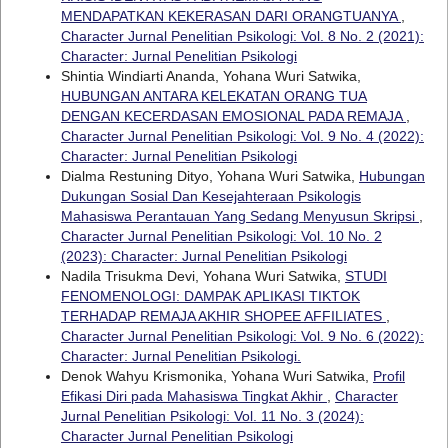
MENDAPATKAN KEKERASAN DARI ORANGTUANYA
,
Character Jurnal Penelitian Psikologi: Vol. 8 No. 2 (2021):
Character: Jurnal Penelitian Psikologi
Shintia Windiarti Ananda, Yohana Wuri Satwika,
HUBUNGAN ANTARA KELEKATAN ORANG TUA
DENGAN KECERDASAN EMOSIONAL PADA REMAJA
,
Character Jurnal Penelitian Psikologi: Vol. 9 No. 4 (2022):
Character: Jurnal Penelitian Psikologi
Dialma Restuning Dityo, Yohana Wuri Satwika,
Hubungan
Dukungan Sosial Dan Kesejahteraan Psikologis
Mahasiswa Perantauan Yang Sedang Menyusun Skripsi
,
Character Jurnal Penelitian Psikologi: Vol. 10 No. 2
(2023): Character: Jurnal Penelitian Psikologi
Nadila Trisukma Devi, Yohana Wuri Satwika,
STUDI
FENOMENOLOGI: DAMPAK APLIKASI TIKTOK
TERHADAP REMAJA AKHIR SHOPEE AFFILIATES
,
Character Jurnal Penelitian Psikologi: Vol. 9 No. 6 (2022):
Character: Jurnal Penelitian Psikologi.
Denok Wahyu Krismonika, Yohana Wuri Satwika,
Profil
Efikasi Diri pada Mahasiswa Tingkat Akhir
,
Character
Jurnal Penelitian Psikologi: Vol. 11 No. 3 (2024):
Character Jurnal Penelitian Psikologi