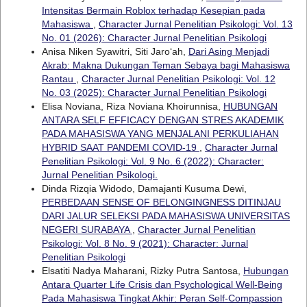
Intensitas Bermain Roblox terhadap Kesepian pada
Mahasiswa
,
Character Jurnal Penelitian Psikologi: Vol. 13
No. 01 (2026): Character Jurnal Penelitian Psikologi
Anisa Niken Syawitri, Siti Jaro‘ah,
Dari Asing Menjadi
Akrab: Makna Dukungan Teman Sebaya bagi Mahasiswa
Rantau
,
Character Jurnal Penelitian Psikologi: Vol. 12
No. 03 (2025): Character Jurnal Penelitian Psikologi
Elisa Noviana, Riza Noviana Khoirunnisa,
HUBUNGAN
ANTARA SELF EFFICACY DENGAN STRES AKADEMIK
PADA MAHASISWA YANG MENJALANI PERKULIAHAN
HYBRID SAAT PANDEMI COVID-19
,
Character Jurnal
Penelitian Psikologi: Vol. 9 No. 6 (2022): Character:
Jurnal Penelitian Psikologi.
Dinda Rizqia Widodo, Damajanti Kusuma Dewi,
PERBEDAAN SENSE OF BELONGINGNESS DITINJAU
DARI JALUR SELEKSI PADA MAHASISWA UNIVERSITAS
NEGERI SURABAYA
,
Character Jurnal Penelitian
Psikologi: Vol. 8 No. 9 (2021): Character: Jurnal
Penelitian Psikologi
Elsatiti Nadya Maharani, Rizky Putra Santosa,
Hubungan
Antara Quarter Life Crisis dan Psychological Well-Being
Pada Mahasiswa Tingkat Akhir: Peran Self-Compassion