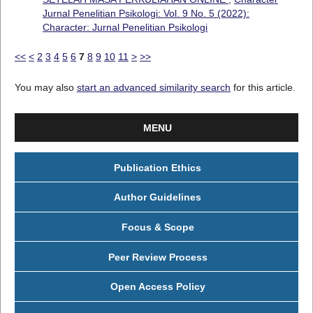
Jurnal Penelitian Psikologi: Vol. 9 No. 5 (2022):
Character: Jurnal Penelitian Psikologi
<<
<
2
3
4
5
6
7
8
9
10
11
>
>>
You may also
start an advanced similarity search
for this article.
MENU
Publication Ethics
Author Guidelines
Focus & Scope
Peer Review Process
Open Access Policy