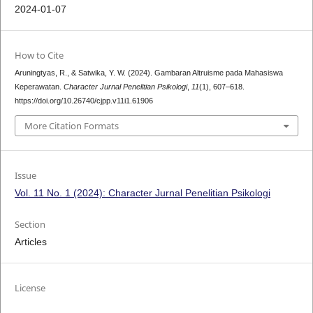
2024-01-07
How to Cite
Aruningtyas, R., & Satwika, Y. W. (2024). Gambaran Altruisme pada Mahasiswa
Keperawatan.
Character Jurnal Penelitian Psikologi
,
11
(1), 607–618.
https://doi.org/10.26740/cjpp.v11i1.61906
More Citation Formats
Issue
Vol. 11 No. 1 (2024): Character Jurnal Penelitian Psikologi
Section
Articles
License