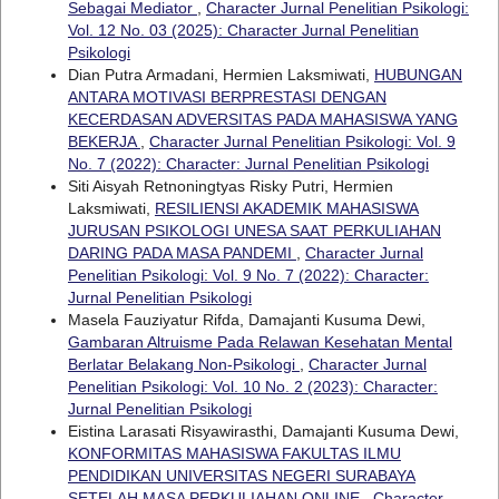
Sebagai Mediator
,
Character Jurnal Penelitian Psikologi:
Vol. 12 No. 03 (2025): Character Jurnal Penelitian
Psikologi
Dian Putra Armadani, Hermien Laksmiwati,
HUBUNGAN
ANTARA MOTIVASI BERPRESTASI DENGAN
KECERDASAN ADVERSITAS PADA MAHASISWA YANG
BEKERJA
,
Character Jurnal Penelitian Psikologi: Vol. 9
No. 7 (2022): Character: Jurnal Penelitian Psikologi
Siti Aisyah Retnoningtyas Risky Putri, Hermien
Laksmiwati,
RESILIENSI AKADEMIK MAHASISWA
JURUSAN PSIKOLOGI UNESA SAAT PERKULIAHAN
DARING PADA MASA PANDEMI
,
Character Jurnal
Penelitian Psikologi: Vol. 9 No. 7 (2022): Character:
Jurnal Penelitian Psikologi
Masela Fauziyatur Rifda, Damajanti Kusuma Dewi,
Gambaran Altruisme Pada Relawan Kesehatan Mental
Berlatar Belakang Non-Psikologi
,
Character Jurnal
Penelitian Psikologi: Vol. 10 No. 2 (2023): Character:
Jurnal Penelitian Psikologi
Eistina Larasati Risyawirasthi, Damajanti Kusuma Dewi,
KONFORMITAS MAHASISWA FAKULTAS ILMU
PENDIDIKAN UNIVERSITAS NEGERI SURABAYA
SETELAH MASA PERKULIAHAN ONLINE
,
Character