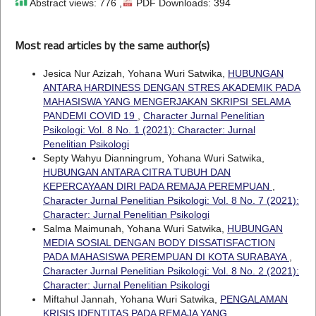
Abstract views: 776 ,
PDF Downloads: 394
Most read articles by the same author(s)
Jesica Nur Azizah, Yohana Wuri Satwika,
HUBUNGAN
ANTARA HARDINESS DENGAN STRES AKADEMIK PADA
MAHASISWA YANG MENGERJAKAN SKRIPSI SELAMA
PANDEMI COVID 19
,
Character Jurnal Penelitian
Psikologi: Vol. 8 No. 1 (2021): Character: Jurnal
Penelitian Psikologi
Septy Wahyu Dianningrum, Yohana Wuri Satwika,
HUBUNGAN ANTARA CITRA TUBUH DAN
KEPERCAYAAN DIRI PADA REMAJA PEREMPUAN
,
Character Jurnal Penelitian Psikologi: Vol. 8 No. 7 (2021):
Character: Jurnal Penelitian Psikologi
Salma Maimunah, Yohana Wuri Satwika,
HUBUNGAN
MEDIA SOSIAL DENGAN BODY DISSATISFACTION
PADA MAHASISWA PEREMPUAN DI KOTA SURABAYA
,
Character Jurnal Penelitian Psikologi: Vol. 8 No. 2 (2021):
Character: Jurnal Penelitian Psikologi
Miftahul Jannah, Yohana Wuri Satwika,
PENGALAMAN
KRISIS IDENTITAS PADA REMAJA YANG