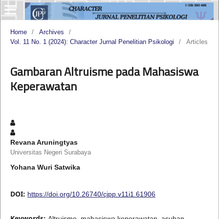
Home
/
Archives
/
Vol. 11 No. 1 (2024): Character Jurnal Penelitian Psikologi
/
Articles
Gambaran Altruisme pada Mahasiswa
Keperawatan
Revana Aruningtyas
Universitas Negeri Surabaya
Yohana Wuri Satwika
DOI:
https://doi.org/10.26740/cjpp.v11i1.61906
Keywords:
Altruisme, mahasiswa keperawatan, asuhan