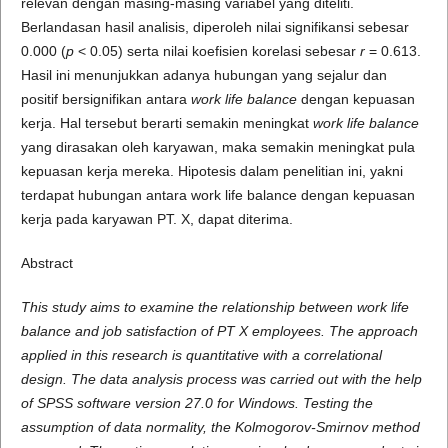
relevan dengan masing-masing variabel yang diteliti.
Berlandasan hasil analisis, diperoleh nilai signifikansi sebesar
0.000 (
p
< 0.05) serta nilai koefisien korelasi sebesar
r
= 0.613.
Hasil ini menunjukkan adanya hubungan yang sejalur dan
positif bersignifikan antara
work life balance
dengan kepuasan
kerja. Hal tersebut berarti semakin meningkat
work life balance
yang dirasakan oleh karyawan, maka semakin meningkat pula
kepuasan kerja mereka. Hipotesis dalam penelitian ini, yakni
terdapat hubungan antara work life balance dengan kepuasan
kerja pada karyawan PT. X, dapat diterima.
Abstract
This study aims to examine the relationship between work life
balance and job satisfaction of PT X employees. The approach
applied in this research is quantitative with a correlational
design. The data analysis process was carried out with the help
of SPSS software version 27.0 for Windows. Testing the
assumption of data normality, the Kolmogorov-Smirnov method