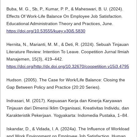
Buba, M. G., Sb, P., Kumar, P. P., & Maheswari, B. U. (2024).
Effects Of Work-Life Balance On Employee Job Satisfaction.
Educational Administration Theory and Practices, June.
https://doi.org/10.53555/kuey.v30i5.5830
Hernita, N., Marianti, M. M., & Deti, R. (2024). Sebuah Tinjauan
Literature Review: Intention To Leave. Coopetition Jurnal Ilmiah
Manajemen, 15(3), 419–442.
https://doi.org/http://dx.doi.org/10.32670/coopetition.v15i3.4795
Hudson. (2005). The Case for Work/Life Balance: Closing the
Gap Between Policy and Practice (20:20 Series).
Indrasari, M. (2017). Kepuasan Kerja dan Kinerja Karyawan
Tinjauan dari Dimensi Iklim Organisasi, Kreativitas Individu, dan
Karakteristik Pekerjaan. Yogyakarta: Indomedia Pustaka, 1–84.
Iskandar, D., & Vidada, I. A. (2024a). The Influence of Workload
and Work Environment on Employee Job Satisfaction. Human