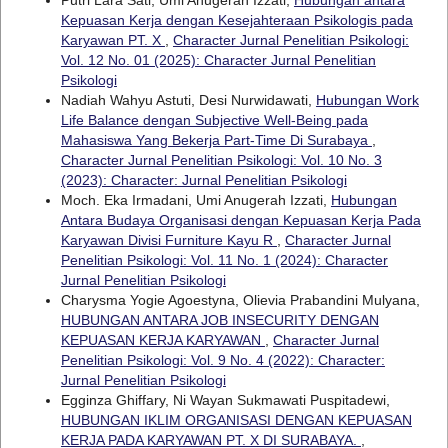
Putri Lara Sati, Umi Anugerah Izzati,
Hubungan antara
Kepuasan Kerja dengan Kesejahteraan Psikologis pada
Karyawan PT. X
,
Character Jurnal Penelitian Psikologi:
Vol. 12 No. 01 (2025): Character Jurnal Penelitian
Psikologi
Nadiah Wahyu Astuti, Desi Nurwidawati,
Hubungan Work
Life Balance dengan Subjective Well-Being pada
Mahasiswa Yang Bekerja Part-Time Di Surabaya
,
Character Jurnal Penelitian Psikologi: Vol. 10 No. 3
(2023): Character: Jurnal Penelitian Psikologi
Moch. Eka Irmadani, Umi Anugerah Izzati,
Hubungan
Antara Budaya Organisasi dengan Kepuasan Kerja Pada
Karyawan Divisi Furniture Kayu R
,
Character Jurnal
Penelitian Psikologi: Vol. 11 No. 1 (2024): Character
Jurnal Penelitian Psikologi
Charysma Yogie Agoestyna, Olievia Prabandini Mulyana,
HUBUNGAN ANTARA JOB INSECURITY DENGAN
KEPUASAN KERJA KARYAWAN
,
Character Jurnal
Penelitian Psikologi: Vol. 9 No. 4 (2022): Character:
Jurnal Penelitian Psikologi
Egginza Ghiffary, Ni Wayan Sukmawati Puspitadewi,
HUBUNGAN IKLIM ORGANISASI DENGAN KEPUASAN
KERJA PADA KARYAWAN PT. X DI SURABAYA.
,