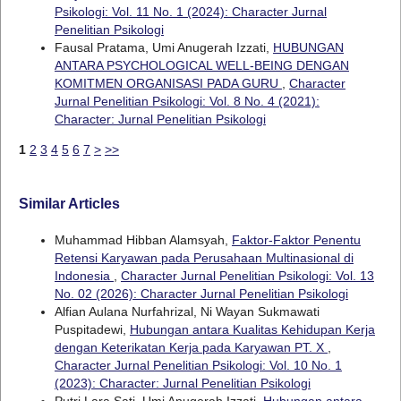
Psikologi: Vol. 11 No. 1 (2024): Character Jurnal
Penelitian Psikologi
Fausal Pratama, Umi Anugerah Izzati,
HUBUNGAN
ANTARA PSYCHOLOGICAL WELL-BEING DENGAN
KOMITMEN ORGANISASI PADA GURU
,
Character
Jurnal Penelitian Psikologi: Vol. 8 No. 4 (2021):
Character: Jurnal Penelitian Psikologi
1
2
3
4
5
6
7
>
>>
Similar Articles
Muhammad Hibban Alamsyah,
Faktor-Faktor Penentu
Retensi Karyawan pada Perusahaan Multinasional di
Indonesia
,
Character Jurnal Penelitian Psikologi: Vol. 13
No. 02 (2026): Character Jurnal Penelitian Psikologi
Alfian Aulana Nurfahrizal, Ni Wayan Sukmawati
Puspitadewi,
Hubungan antara Kualitas Kehidupan Kerja
dengan Keterikatan Kerja pada Karyawan PT. X
,
Character Jurnal Penelitian Psikologi: Vol. 10 No. 1
(2023): Character: Jurnal Penelitian Psikologi