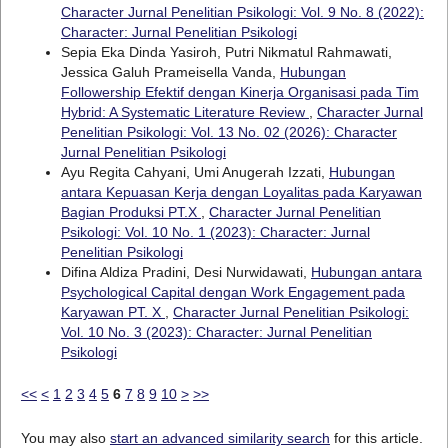
Character Jurnal Penelitian Psikologi: Vol. 9 No. 8 (2022):
Character: Jurnal Penelitian Psikologi
Sepia Eka Dinda Yasiroh, Putri Nikmatul Rahmawati,
Jessica Galuh Prameisella Vanda,
Hubungan
Followership Efektif dengan Kinerja Organisasi pada Tim
Hybrid: A Systematic Literature Review
,
Character Jurnal
Penelitian Psikologi: Vol. 13 No. 02 (2026): Character
Jurnal Penelitian Psikologi
Ayu Regita Cahyani, Umi Anugerah Izzati,
Hubungan
antara Kepuasan Kerja dengan Loyalitas pada Karyawan
Bagian Produksi PT.X
,
Character Jurnal Penelitian
Psikologi: Vol. 10 No. 1 (2023): Character: Jurnal
Penelitian Psikologi
Difina Aldiza Pradini, Desi Nurwidawati,
Hubungan antara
Psychological Capital dengan Work Engagement pada
Karyawan PT. X
,
Character Jurnal Penelitian Psikologi:
Vol. 10 No. 3 (2023): Character: Jurnal Penelitian
Psikologi
<<
<
1
2
3
4
5
6
7
8
9
10
>
>>
You may also
start an advanced similarity search
for this article.