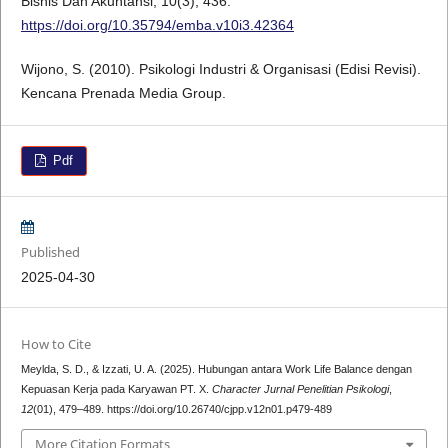
Bisnis Dan Akuntansi, 10(3), 436.
https://doi.org/10.35794/emba.v10i3.42364
Wijono, S. (2010). Psikologi Industri & Organisasi (Edisi Revisi).
Kencana Prenada Media Group.
Pdf
Published
2025-04-30
How to Cite
Meylda, S. D., & Izzati, U. A. (2025). Hubungan antara Work Life Balance dengan
Kepuasan Kerja pada Karyawan PT. X.
Character Jurnal Penelitian Psikologi
,
12
(01), 479–489. https://doi.org/10.26740/cjpp.v12n01.p479-489
More Citation Formats