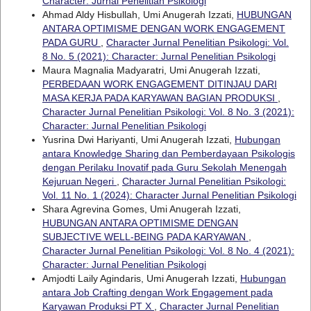
Character: Jurnal Penelitian Psikologi
Ahmad Aldy Hisbullah, Umi Anugerah Izzati,
HUBUNGAN
ANTARA OPTIMISME DENGAN WORK ENGAGEMENT
PADA GURU
,
Character Jurnal Penelitian Psikologi: Vol.
8 No. 5 (2021): Character: Jurnal Penelitian Psikologi
Maura Magnalia Madyaratri, Umi Anugerah Izzati,
PERBEDAAN WORK ENGAGEMENT DITINJAU DARI
MASA KERJA PADA KARYAWAN BAGIAN PRODUKSI
,
Character Jurnal Penelitian Psikologi: Vol. 8 No. 3 (2021):
Character: Jurnal Penelitian Psikologi
Yusrina Dwi Hariyanti, Umi Anugerah Izzati,
Hubungan
antara Knowledge Sharing dan Pemberdayaan Psikologis
dengan Perilaku Inovatif pada Guru Sekolah Menengah
Kejuruan Negeri
,
Character Jurnal Penelitian Psikologi:
Vol. 11 No. 1 (2024): Character Jurnal Penelitian Psikologi
Shara Agrevina Gomes, Umi Anugerah Izzati,
HUBUNGAN ANTARA OPTIMISME DENGAN
SUBJECTIVE WELL-BEING PADA KARYAWAN
,
Character Jurnal Penelitian Psikologi: Vol. 8 No. 4 (2021):
Character: Jurnal Penelitian Psikologi
Amjodti Laily Agindaris, Umi Anugerah Izzati,
Hubungan
antara Job Crafting dengan Work Engagement pada
Karyawan Produksi PT X
,
Character Jurnal Penelitian