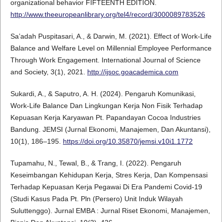
organizational behavior FIFTEENTH EDITION.
http://www.theeuropeanlibrary.org/tel4/record/3000089783526
Sa’adah Puspitasari, A., & Darwin, M. (2021). Effect of Work-Life
Balance and Welfare Level on Millennial Employee Performance
Through Work Engagement. International Journal of Science
and Society, 3(1), 2021.
http://ijsoc.goacademica.com
Sukardi, A., & Saputro, A. H. (2024). Pengaruh Komunikasi,
Work-Life Balance Dan Lingkungan Kerja Non Fisik Terhadap
Kepuasan Kerja Karyawan Pt. Papandayan Cocoa Industries
Bandung. JEMSI (Jurnal Ekonomi, Manajemen, Dan Akuntansi),
10(1), 186–195.
https://doi.org/10.35870/jemsi.v10i1.1772
Tupamahu, N., Tewal, B., & Trang, I. (2022). Pengaruh
Keseimbangan Kehidupan Kerja, Stres Kerja, Dan Kompensasi
Terhadap Kepuasan Kerja Pegawai Di Era Pandemi Covid-19
(Studi Kasus Pada Pt. Pln (Persero) Unit Induk Wilayah
Suluttenggo). Jurnal EMBA : Jurnal Riset Ekonomi, Manajemen,