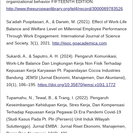
organizational behavior FIFTEENTH EDITION.
http://www.theeuropeanlibrary.org/tel4/record/3000089783526
Sa’adah Puspitasari, A., & Darwin, M. (2021). Effect of Work-Life
Balance and Welfare Level on Millennial Employee Performance
Through Work Engagement. International Journal of Science
and Society, 3(1), 2021.
http://ijsoc.goacademica.com
Sukardi, A., & Saputro, A. H. (2024). Pengaruh Komunikasi,
Work-Life Balance Dan Lingkungan Kerja Non Fisik Terhadap
Kepuasan Kerja Karyawan Pt. Papandayan Cocoa Industries
Bandung. JEMSI (Jurnal Ekonomi, Manajemen, Dan Akuntansi),
10(1), 186–195.
https://doi.org/10.35870/jemsi.v10i1.1772
Tupamahu, N., Tewal, B., & Trang, I. (2022). Pengaruh
Keseimbangan Kehidupan Kerja, Stres Kerja, Dan Kompensasi
Terhadap Kepuasan Kerja Pegawai Di Era Pandemi Covid-19
(Studi Kasus Pada Pt. Pln (Persero) Unit Induk Wilayah
Suluttenggo). Jurnal EMBA : Jurnal Riset Ekonomi, Manajemen,