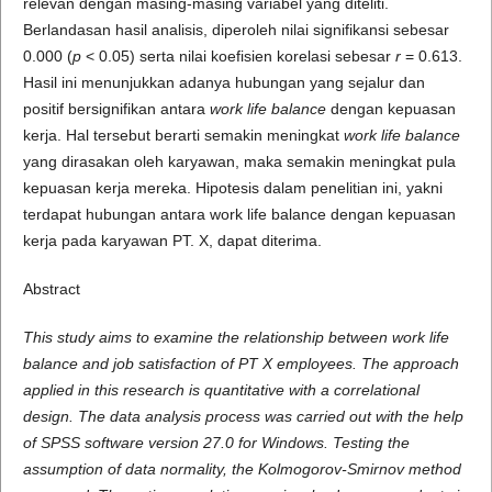
relevan dengan masing-masing variabel yang diteliti.
Berlandasan hasil analisis, diperoleh nilai signifikansi sebesar
0.000 (
p
< 0.05) serta nilai koefisien korelasi sebesar
r
= 0.613.
Hasil ini menunjukkan adanya hubungan yang sejalur dan
positif bersignifikan antara
work life balance
dengan kepuasan
kerja. Hal tersebut berarti semakin meningkat
work life balance
yang dirasakan oleh karyawan, maka semakin meningkat pula
kepuasan kerja mereka. Hipotesis dalam penelitian ini, yakni
terdapat hubungan antara work life balance dengan kepuasan
kerja pada karyawan PT. X, dapat diterima.
Abstract
This study aims to examine the relationship between work life
balance and job satisfaction of PT X employees. The approach
applied in this research is quantitative with a correlational
design. The data analysis process was carried out with the help
of SPSS software version 27.0 for Windows. Testing the
assumption of data normality, the Kolmogorov-Smirnov method