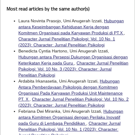
Most read articles by the same author(s)
Laura Novinta Prasojo, Umi Anugerah Izzati,
Hubungan
antara Keseimbangan Kehidupan Kerja dengan
Komitmen Organisasi pada Karyawan Produksi di PT.X
,
Character Jurnal Penelitian Psikologi: Vol. 10 No. 1
(2023): Character: Jurnal Penelitian Psikologi
Benedicta Cyntia Hartono, Umi Anugerah Izzati,
Hubungan antara Persepsi Dukungan Organisasi dengan
Keterikatan Kerja pada Guru
,
Character Jurnal Penelitian
Psikologi: Vol. 10 No. 3 (2023): Character: Jurnal
Penelitian Psikologi
Ardabita Irkanasetia, Umi Anugerah Izzati,
Hubungan
Antara Pemberdayaan Psikologis dengan Komitmen
Organisasi Pada Karyawan Produksi Unit Maintenance
PT. X
,
Character Jurnal Penelitian Psikologi: Vol. 10 No. 2
(2023): Character: Jurnal Penelitian Psikologi
Febriana Dwi Miranka, Umi Anugerah Izzati,
Hubungan
antara Komitmen Organisasi dengan Perilaku Inovatif
pada Guru di Lembaga Pendidikan
,
Character Jurnal
Penelitian Psikologi: Vol. 10 No. 1 (2023): Character: