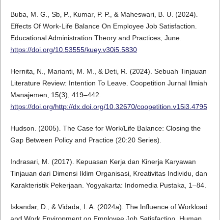
Buba, M. G., Sb, P., Kumar, P. P., & Maheswari, B. U. (2024).
Effects Of Work-Life Balance On Employee Job Satisfaction.
Educational Administration Theory and Practices, June.
https://doi.org/10.53555/kuey.v30i5.5830
Hernita, N., Marianti, M. M., & Deti, R. (2024). Sebuah Tinjauan
Literature Review: Intention To Leave. Coopetition Jurnal Ilmiah
Manajemen, 15(3), 419–442.
https://doi.org/http://dx.doi.org/10.32670/coopetition.v15i3.4795
Hudson. (2005). The Case for Work/Life Balance: Closing the
Gap Between Policy and Practice (20:20 Series).
Indrasari, M. (2017). Kepuasan Kerja dan Kinerja Karyawan
Tinjauan dari Dimensi Iklim Organisasi, Kreativitas Individu, dan
Karakteristik Pekerjaan. Yogyakarta: Indomedia Pustaka, 1–84.
Iskandar, D., & Vidada, I. A. (2024a). The Influence of Workload
and Work Environment on Employee Job Satisfaction. Human