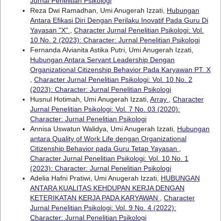
Jurnal Penelitian Psikologi
Reza Dwi Ramadhan, Umi Anugerah Izzati,
Hubungan
Antara Efikasi Diri Dengan Perilaku Inovatif Pada Guru Di
Yayasan "X"
,
Character Jurnal Penelitian Psikologi: Vol.
10 No. 2 (2023): Character: Jurnal Penelitian Psikologi
Fernanda Alvianita Astika Putri, Umi Anugerah Izzati,
Hubungan Antara Servant Leadership Dengan
Organizational Citizenship Behavior Pada Karyawan PT. X
,
Character Jurnal Penelitian Psikologi: Vol. 10 No. 2
(2023): Character: Jurnal Penelitian Psikologi
Husnul Hotimah, Umi Anugerah Izzati,
Array
,
Character
Jurnal Penelitian Psikologi: Vol. 7 No. 03 (2020):
Character: Jurnal Penelitian Psikologi
Annisa Uswatun Walidya, Umi Anugerah Izzati,
Hubungan
antara Quality of Work Life dengan Organizational
Citizenship Behavior pada Guru Tetap Yayasan
,
Character Jurnal Penelitian Psikologi: Vol. 10 No. 1
(2023): Character: Jurnal Penelitian Psikologi
Adelia Hafni Pratiwi, Umi Anugerah Izzati,
HUBUNGAN
ANTARA KUALITAS KEHDUPAN KERJA DENGAN
KETERIKATAN KERJA PADA KARYAWAN
,
Character
Jurnal Penelitian Psikologi: Vol. 9 No. 4 (2022):
Character: Jurnal Penelitian Psikologi