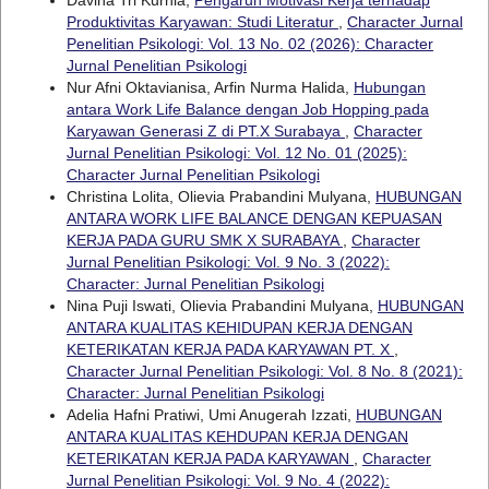
Davina Tri Kurnia,
Pengaruh Motivasi Kerja terhadap
Produktivitas Karyawan: Studi Literatur
,
Character Jurnal
Penelitian Psikologi: Vol. 13 No. 02 (2026): Character
Jurnal Penelitian Psikologi
Nur Afni Oktavianisa, Arfin Nurma Halida,
Hubungan
antara Work Life Balance dengan Job Hopping pada
Karyawan Generasi Z di PT.X Surabaya
,
Character
Jurnal Penelitian Psikologi: Vol. 12 No. 01 (2025):
Character Jurnal Penelitian Psikologi
Christina Lolita, Olievia Prabandini Mulyana,
HUBUNGAN
ANTARA WORK LIFE BALANCE DENGAN KEPUASAN
KERJA PADA GURU SMK X SURABAYA
,
Character
Jurnal Penelitian Psikologi: Vol. 9 No. 3 (2022):
Character: Jurnal Penelitian Psikologi
Nina Puji Iswati, Olievia Prabandini Mulyana,
HUBUNGAN
ANTARA KUALITAS KEHIDUPAN KERJA DENGAN
KETERIKATAN KERJA PADA KARYAWAN PT. X
,
Character Jurnal Penelitian Psikologi: Vol. 8 No. 8 (2021):
Character: Jurnal Penelitian Psikologi
Adelia Hafni Pratiwi, Umi Anugerah Izzati,
HUBUNGAN
ANTARA KUALITAS KEHDUPAN KERJA DENGAN
KETERIKATAN KERJA PADA KARYAWAN
,
Character
Jurnal Penelitian Psikologi: Vol. 9 No. 4 (2022):