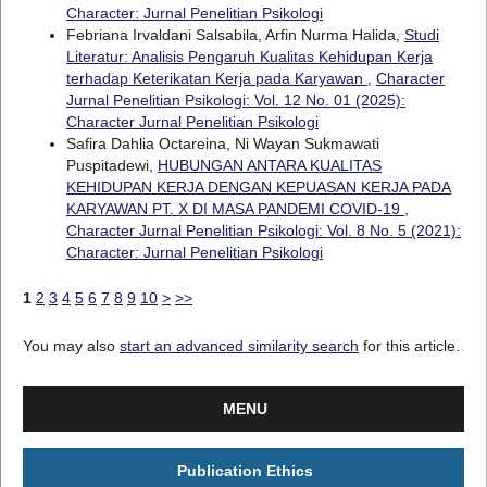
Character: Jurnal Penelitian Psikologi
Febriana Irvaldani Salsabila, Arfin Nurma Halida,
Studi
Literatur: Analisis Pengaruh Kualitas Kehidupan Kerja
terhadap Keterikatan Kerja pada Karyawan
,
Character
Jurnal Penelitian Psikologi: Vol. 12 No. 01 (2025):
Character Jurnal Penelitian Psikologi
Safira Dahlia Octareina, Ni Wayan Sukmawati
Puspitadewi,
HUBUNGAN ANTARA KUALITAS
KEHIDUPAN KERJA DENGAN KEPUASAN KERJA PADA
KARYAWAN PT. X DI MASA PANDEMI COVID-19
,
Character Jurnal Penelitian Psikologi: Vol. 8 No. 5 (2021):
Character: Jurnal Penelitian Psikologi
1
2
3
4
5
6
7
8
9
10
>
>>
You may also
start an advanced similarity search
for this article.
MENU
Publication Ethics