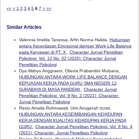
<<
<
1
2
3
4
5
6
7
>
>>
Similar Articles
Valencia Imelda Tanessa, Arfin Nurma Halida,
Hubungan
antara Kecerdasan Emosional dengan Work-Life Balance
pada Karyawan di PT. X
,
Character Jurnal Penelitian
Psikologi: Vol. 12 No. 02 (2025): Character Jurnal
Penelitian Psikologi
Dya Wahyu Anggraeni, Olievia Prabandini Mulyana,
HUBUNGAN ANTARA WORK LIFE BALANCE DENGAN
KEPUASAN KERJA PADA GURU SMA NEGERI 12
SURABAYA DI MASA PANDEMI
,
Character Jurnal
Penelitian Psikologi: Vol. 8 No. 2 (2021): Character:
Jurnal Penelitian Psikologi
Restu Amalia Rohmawati, Umi Anugerah Izzati,
HUBUNGAN ANTARA KESEIMBANGAN KEHIDUPAN
KERJA DENGAN KUALITAS KEHIDUPAN KERJA PADA
GURU
,
Character Jurnal Penelitian Psikologi: Vol. 8 No. 4
(2021): Character: Jurnal Penelitian Psikologi