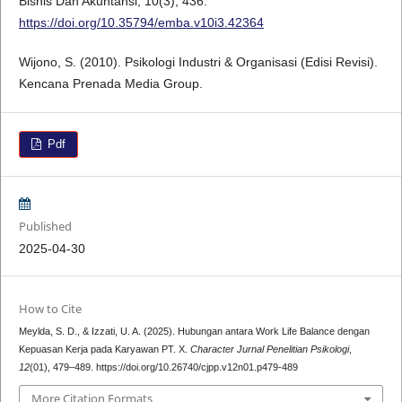
Bisnis Dan Akuntansi, 10(3), 436.
https://doi.org/10.35794/emba.v10i3.42364
Wijono, S. (2010). Psikologi Industri & Organisasi (Edisi Revisi).
Kencana Prenada Media Group.
Pdf
Published
2025-04-30
How to Cite
Meylda, S. D., & Izzati, U. A. (2025). Hubungan antara Work Life Balance dengan
Kepuasan Kerja pada Karyawan PT. X.
Character Jurnal Penelitian Psikologi
,
12
(01), 479–489. https://doi.org/10.26740/cjpp.v12n01.p479-489
More Citation Formats