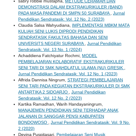
sabry robbie mustapha,
METODE CERAMAH DAN
DEMONSTRASI DALAM EKSTRAKURIKULER (BAND)
PADA MASA PANDEMI DI SMPN 50 SURABAYA
,
Jurnal
Pendidikan Sendratasik: Vol. 12 No. 2 (2023)
Claudia Salsa Wahyudiana,
IMPLEMENTASI MBKM MATA
KULIAH SENI LUKIS DIPRODI PENDIDIKAN
SENDRATASIK FAKULTAS BAHASA DAN SENI
UNIVERSITS NEGERI SURABAYA
,
Jurnal Pendidikan
Sendratasik: Vol. 13 No. 1 (2024)
Achaddiena Fatchiyatur Rochmi,
MODEL
PEMBELAJARAN KOLABORATIF EKSTRAKURIKULER
SENI TARI DI SMK NAHDLATUL ULAMA (NU) GRESIK
,
Jurnal Pendidikan Sendratasik: Vol. 12 No. 1 (2023)
Alfrida Dannisa Ningrum,
STRATEGI PEMBELAJARAN
SENI TARI PADA KEGIATAN EKSTRAKURIKULER DI SMK
ANTARTIKA 2 SIDOARJO
,
Jurnal Pendidikan
Sendratasik: Vol. 12 No. 2 (2023)
Kartika Ramadhan, Warih Handayaningrum,
MANAJEMEN PENDIDIKAN SENI TERHADAP ANAK
JALANAN DI SANGGAR PENSI KABUPATEN
BONDOWOSO
,
Jurnal Pendidikan Sendratasik: Vol. 9 No.
2 (2020)
Devina Puspitasari,
Pembelajaran Seni Musik