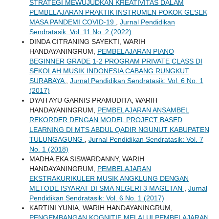
STRATEGI MEWUJUDKAN KREATIVITAS DALAM
PEMBELAJARAN PRAKTIK INSTRUMEN POKOK GESEK
MASA PANDEMI COVID-19
,
Jurnal Pendidikan
Sendratasik: Vol. 11 No. 2 (2022)
DINDA CITRANING SAYEKTI, WARIH
HANDAYANINGRUM,
PEMBELAJARAN PIANO
BEGINNER GRADE 1-2 PROGRAM PRIVATE CLASS DI
SEKOLAH MUSIK INDONESIA CABANG RUNGKUT
SURABAYA
,
Jurnal Pendidikan Sendratasik: Vol. 6 No. 1
(2017)
DYAH AYU GARNIS PRAMUDITA, WARIH
HANDAYANINGRUM,
PEMBELAJARAN ANSAMBEL
REKORDER DENGAN MODEL PROJECT BASED
LEARNING DI MTS ABDUL QADIR NGUNUT KABUPATEN
TULUNGAGUNG
,
Jurnal Pendidikan Sendratasik: Vol. 7
No. 1 (2018)
MADHA EKA SISWARDANNY, WARIH
HANDAYANINGRUM,
PEMBELAJARAN
EKSTRAKURIKULER MUSIK ANGKLUNG DENGAN
METODE ISYARAT DI SMA NEGERI 3 MAGETAN
,
Jurnal
Pendidikan Sendratasik: Vol. 6 No. 1 (2017)
KARTINI YUNIA, WARIH HANDAYANINGRUM,
PENGEMBANGAN KOGNITIF MELALUI PEMBELAJARAN