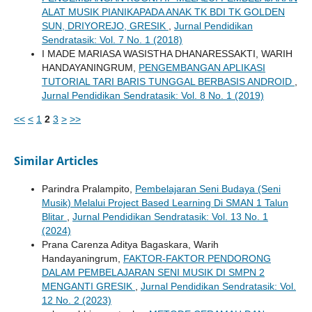
ALAT MUSIK PIANIKAPADA ANAK TK BDI TK GOLDEN
SUN, DRIYOREJO, GRESIK
,
Jurnal Pendidikan
Sendratasik: Vol. 7 No. 1 (2018)
I MADE MARIASA WASISTHA DHANARESSAKTI, WARIH
HANDAYANINGRUM,
PENGEMBANGAN APLIKASI
TUTORIAL TARI BARIS TUNGGAL BERBASIS ANDROID
,
Jurnal Pendidikan Sendratasik: Vol. 8 No. 1 (2019)
<<
<
1
2
3
>
>>
Similar Articles
Parindra Pralampito,
Pembelajaran Seni Budaya (Seni
Musik) Melalui Project Based Learning Di SMAN 1 Talun
Blitar
,
Jurnal Pendidikan Sendratasik: Vol. 13 No. 1
(2024)
Prana Carenza Aditya Bagaskara, Warih
Handayaningrum,
FAKTOR-FAKTOR PENDORONG
DALAM PEMBELAJARAN SENI MUSIK DI SMPN 2
MENGANTI GRESIK
,
Jurnal Pendidikan Sendratasik: Vol.
12 No. 2 (2023)