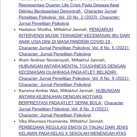
Representasi Quarter Life Crisis Pada Dewasa Awal
Ditinjau Berdasarkan Demografi
,
Character Jurnal
Penelitian Psikologi: Vol. 10 No. 2 (2023): Character:
Jurnal Penelitian Psikologi
Hadiatus Sholiha, Miftakhul Jannah,
PENGARUH
INTERVENSI MUSIK TERHADAP KECEMASAN IBU DARI
ANAK USIA DINI DI MASA PANDEMI COVID-19
,
Character Jurnal Penelitian Psikologi: Vol. 8 No. 5 (2021):
Character: Jurnal Penelitian Psikologi
Ilham Andrian Noviansyah, Miftakhul Jannah,
HUBUNGAN ANTARA MENTAL TOUGHNESS DENGAN
KECEMASAN OLAHRAGA PADA ATLET BELADIRI
,
Character Jurnal Penelitian Psikologi: Vol. 8 No. 9 (2021):
Character: Jurnal Penelitian Psikologi
Karisma Ambar Wati, Miftakhul Jannah,
HUBUNGAN
ANTARA KEJENUHAN DENGAN MOTIVASI
BERPRESTASI PADA ATLET SEPAK BOLA
,
Character
Jurnal Penelitian Psikologi: Vol. 8 No. 3 (2021):
Character: Jurnal Penelitian Psikologi
Vika Maurissa Husnianita, Miftakhul Jannah,
PERBEDAAN REGULASI EMOSI DI TINJAU DARI JENIS
KELAMIN PADA KELAS X SEKOLAH MENENGAH ATAS