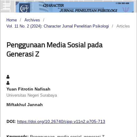
Home
/
Archives
/
Vol. 11 No. 2 (2024): Character Jurnal Penelitian Psikologi
/
Articles
Penggunaan Media Sosial pada
Generasi Z
Yuan Fitrotin Nafisah
Universitas Negeri Surabaya
Miftakhul Jannah
DOI:
https://doi.org/10.26740/cjpp.v11n2.p705-713
Keywords:
Penggunaan, media sosial, generasi Z