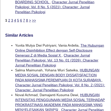
BOARDING SCHOOL
,
Character Jurnal Penelitian
Psikologi: Vol. 8 No. 5 (2021): Character: Jurnal
Penelitian Psikologi
1
2
3
4
5
6
7
8
>
>>
Similar Articles
Yuvita Mulya Dwi Putriyani, Vania Ardelia,
The Hubungan
Online Disinhibition Effect dengan Self-Disclosure
Generasi Z di Media Sosial X
,
Character Jurnal
Penelitian Psikologi: Vol. 13 No. 01 (2026): Character
Jurnal Penelitian Psikologi
Salma Maimunah, Yohana Wuri Satwika,
HUBUNGAN
MEDIA SOSIAL DENGAN BODY DISSATISFACTION
PADA MAHASISWA PEREMPUAN DI KOTA SURABAYA
,
Character Jurnal Penelitian Psikologi: Vol. 8 No. 2 (2021):
Character: Jurnal Penelitian Psikologi
Noval Achmad, Damajanti Kusuma Dewi,
HUBUNGAN
INTENSITAS PENGGUNAAN MEDIA SOSIAL TERHADAP
PROKRASTINASI AKADEMIK PADA MAHASISWA YANG
MENYELESAIKAN SKRIPSI
,
Character Jurnal Penelitian