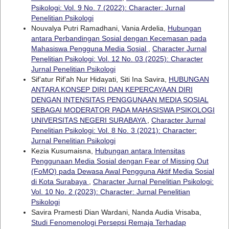
Psikologi: Vol. 9 No. 7 (2022): Character: Jurnal
Penelitian Psikologi
Nouvalya Putri Ramadhani, Vania Ardelia,
Hubungan
antara Perbandingan Sosial dengan Kecemasan pada
Mahasiswa Pengguna Media Sosial
,
Character Jurnal
Penelitian Psikologi: Vol. 12 No. 03 (2025): Character
Jurnal Penelitian Psikologi
Sif’atur Rif’ah Nur Hidayati, Siti Ina Savira,
HUBUNGAN
ANTARA KONSEP DIRI DAN KEPERCAYAAN DIRI
DENGAN INTENSITAS PENGGUNAAN MEDIA SOSIAL
SEBAGAI MODERATOR PADA MAHASISWA PSIKOLOGI
UNIVERSITAS NEGERI SURABAYA
,
Character Jurnal
Penelitian Psikologi: Vol. 8 No. 3 (2021): Character:
Jurnal Penelitian Psikologi
Kezia Kusumaisna,
Hubungan antara Intensitas
Penggunaan Media Sosial dengan Fear of Missing Out
(FoMO) pada Dewasa Awal Pengguna Aktif Media Sosial
di Kota Surabaya
,
Character Jurnal Penelitian Psikologi:
Vol. 10 No. 2 (2023): Character: Jurnal Penelitian
Psikologi
Savira Pramesti Dian Wardani, Nanda Audia Vrisaba,
Studi Fenomenologi Persepsi Remaja Terhadap