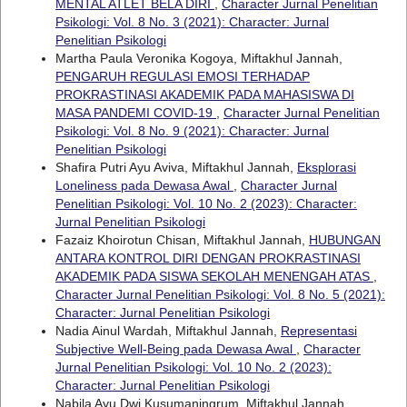
MENTAL ATLET BELA DIRI
,
Character Jurnal Penelitian
Psikologi: Vol. 8 No. 3 (2021): Character: Jurnal
Penelitian Psikologi
Martha Paula Veronika Kogoya, Miftakhul Jannah,
PENGARUH REGULASI EMOSI TERHADAP
PROKRASTINASI AKADEMIK PADA MAHASISWA DI
MASA PANDEMI COVID-19
,
Character Jurnal Penelitian
Psikologi: Vol. 8 No. 9 (2021): Character: Jurnal
Penelitian Psikologi
Shafira Putri Ayu Aviva, Miftakhul Jannah,
Eksplorasi
Loneliness pada Dewasa Awal
,
Character Jurnal
Penelitian Psikologi: Vol. 10 No. 2 (2023): Character:
Jurnal Penelitian Psikologi
Fazaiz Khoirotun Chisan, Miftakhul Jannah,
HUBUNGAN
ANTARA KONTROL DIRI DENGAN PROKRASTINASI
AKADEMIK PADA SISWA SEKOLAH MENENGAH ATAS
,
Character Jurnal Penelitian Psikologi: Vol. 8 No. 5 (2021):
Character: Jurnal Penelitian Psikologi
Nadia Ainul Wardah, Miftakhul Jannah,
Representasi
Subjective Well-Being pada Dewasa Awal
,
Character
Jurnal Penelitian Psikologi: Vol. 10 No. 2 (2023):
Character: Jurnal Penelitian Psikologi
Nabila Ayu Dwi Kusumaningrum, Miftakhul Jannah,