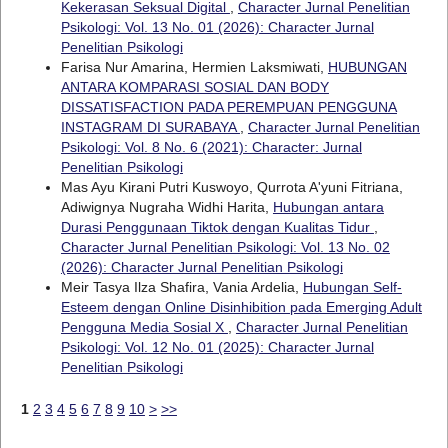
Kekerasan Seksual Digital
,
Character Jurnal Penelitian
Psikologi: Vol. 13 No. 01 (2026): Character Jurnal
Penelitian Psikologi
Farisa Nur Amarina, Hermien Laksmiwati,
HUBUNGAN
ANTARA KOMPARASI SOSIAL DAN BODY
DISSATISFACTION PADA PEREMPUAN PENGGUNA
INSTAGRAM DI SURABAYA
,
Character Jurnal Penelitian
Psikologi: Vol. 8 No. 6 (2021): Character: Jurnal
Penelitian Psikologi
Mas Ayu Kirani Putri Kuswoyo, Qurrota A'yuni Fitriana,
Adiwignya Nugraha Widhi Harita,
Hubungan antara
Durasi Penggunaan Tiktok dengan Kualitas Tidur
,
Character Jurnal Penelitian Psikologi: Vol. 13 No. 02
(2026): Character Jurnal Penelitian Psikologi
Meir Tasya Ilza Shafira, Vania Ardelia,
Hubungan Self-
Esteem dengan Online Disinhibition pada Emerging Adult
Pengguna Media Sosial X
,
Character Jurnal Penelitian
Psikologi: Vol. 12 No. 01 (2025): Character Jurnal
Penelitian Psikologi
1
2
3
4
5
6
7
8
9
10
>
>>