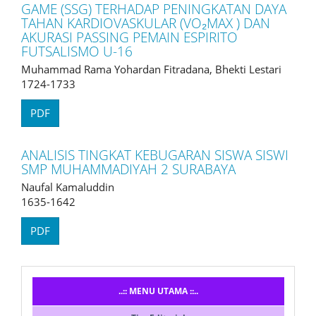
GAME (SSG) TERHADAP PENINGKATAN DAYA
TAHAN KARDIOVASKULAR (VO₂MAX ) DAN
AKURASI PASSING PEMAIN ESPIRITO
FUTSALISMO U-16
Muhammad Rama Yohardan Fitradana, Bhekti Lestari
1724-1733
PDF
ANALISIS TINGKAT KEBUGARAN SISWA SISWI
SMP MUHAMMADIYAH 2 SURABAYA
Naufal Kamaluddin
1635-1642
PDF
Menusidebar
..:: MENU UTAMA ::..