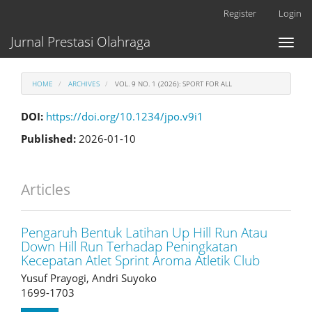
Main
Register
Login
Navigation
Main
Jurnal Prestasi Olahraga
Toggl
Content
naviga
Sidebar
HOME
ARCHIVES
VOL. 9 NO. 1 (2026): SPORT FOR ALL
DOI:
https://doi.org/10.1234/jpo.v9i1
Published:
2026-01-10
Articles
Pengaruh Bentuk Latihan Up Hill Run Atau
Down Hill Run Terhadap Peningkatan
Kecepatan Atlet Sprint Aroma Atletik Club
Yusuf Prayogi, Andri Suyoko
1699-1703