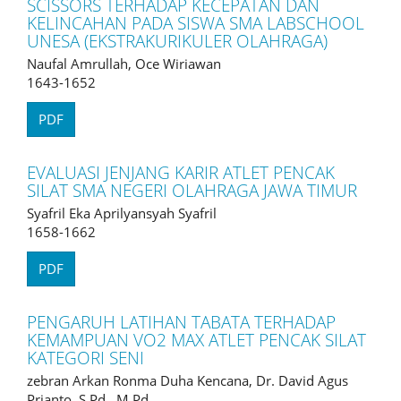
SCISSORS TERHADAP KECEPATAN DAN
KELINCAHAN PADA SISWA SMA LABSCHOOL
UNESA (EKSTRAKURIKULER OLAHRAGA)
Naufal Amrullah, Oce Wiriawan
1643-1652
PDF
EVALUASI JENJANG KARIR ATLET PENCAK
SILAT SMA NEGERI OLAHRAGA JAWA TIMUR
Syafril Eka Aprilyansyah Syafril
1658-1662
PDF
PENGARUH LATIHAN TABATA TERHADAP
KEMAMPUAN VO2 MAX ATLET PENCAK SILAT
KATEGORI SENI
zebran Arkan Ronma Duha Kencana, Dr. David Agus
Prianto, S.Pd., M.Pd.