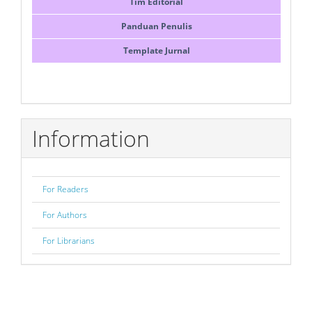
Tim Editorial
Panduan Penulis
Template Jurnal
Information
For Readers
For Authors
For Librarians