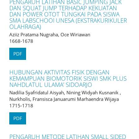
PENGARUH LATIHAN BASIC JUMPING JACK
DAN SQUAT JUMP TERHADAP KEKUATAN
DAN POWER OTOT TUNGKAI PADA SISWA
SMA LABSCHOOl UNESA (EKSTRAKURIKULER
OLAHRAGA)
Aziiz Pratama Nugraha, Oce Wiriawan
1668-1678
PDF
HUBUNGAN AKTIVITAS FISIK DENGAN
KEMAMPUAN BIOMOTORIK SISWI SMK PLUS
NAHDLATUL ULAMA’ SIDOARJO
Nadilia Syafridatul Aisyah, Nining Widyah Kusnanik ,
Nurkholis, Fransisca Januarumi Marhaendra Wijaya
1715-1718
PDF
PENGARUH METODE LATIHAN SMALL SIDED