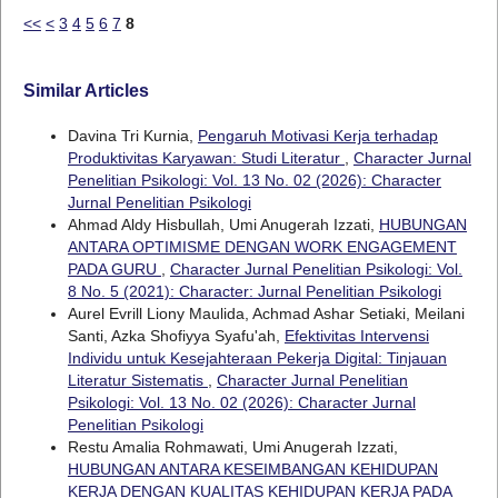
<<
<
3
4
5
6
7
8
Similar Articles
Davina Tri Kurnia,
Pengaruh Motivasi Kerja terhadap
Produktivitas Karyawan: Studi Literatur
,
Character Jurnal
Penelitian Psikologi: Vol. 13 No. 02 (2026): Character
Jurnal Penelitian Psikologi
Ahmad Aldy Hisbullah, Umi Anugerah Izzati,
HUBUNGAN
ANTARA OPTIMISME DENGAN WORK ENGAGEMENT
PADA GURU
,
Character Jurnal Penelitian Psikologi: Vol.
8 No. 5 (2021): Character: Jurnal Penelitian Psikologi
Aurel Evrill Liony Maulida, Achmad Ashar Setiaki, Meilani
Santi, Azka Shofiyya Syafu'ah,
Efektivitas Intervensi
Individu untuk Kesejahteraan Pekerja Digital: Tinjauan
Literatur Sistematis
,
Character Jurnal Penelitian
Psikologi: Vol. 13 No. 02 (2026): Character Jurnal
Penelitian Psikologi
Restu Amalia Rohmawati, Umi Anugerah Izzati,
HUBUNGAN ANTARA KESEIMBANGAN KEHIDUPAN
KERJA DENGAN KUALITAS KEHIDUPAN KERJA PADA