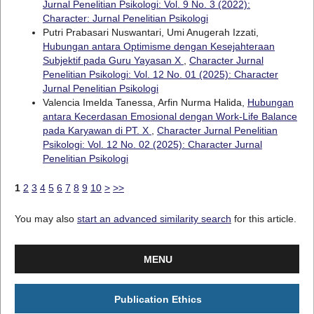
Jurnal Penelitian Psikologi: Vol. 9 No. 3 (2022):
Character: Jurnal Penelitian Psikologi
Putri Prabasari Nuswantari, Umi Anugerah Izzati,
Hubungan antara Optimisme dengan Kesejahteraan
Subjektif pada Guru Yayasan X
,
Character Jurnal
Penelitian Psikologi: Vol. 12 No. 01 (2025): Character
Jurnal Penelitian Psikologi
Valencia Imelda Tanessa, Arfin Nurma Halida,
Hubungan
antara Kecerdasan Emosional dengan Work-Life Balance
pada Karyawan di PT. X
,
Character Jurnal Penelitian
Psikologi: Vol. 12 No. 02 (2025): Character Jurnal
Penelitian Psikologi
1
2
3
4
5
6
7
8
9
10
>
>>
You may also
start an advanced similarity search
for this article.
MENU
Publication Ethics