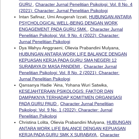
GURU
,
Character Jurnal Penelitian Psikologi: Vol. 8 No. 4
(2021): Character: Jurnal Penelitian Psikologi
Intan Safinaz, Umi Anugerah Izzati,
HUBUNGAN ANTARA
PSYCHOLOGICAL WELL-BEING DENGAN WORK
ENGAGEMENT PADA GURU SMK
,
Character Jurnal
Penelitian Psikologi: Vol. 9 No. 4 (2022): Character:
Jurnal Penelitian Psikologi
Dya Wahyu Anggraeni, Olievia Prabandini Mulyana,
HUBUNGAN ANTARA WORK LIFE BALANCE DENGAN
KEPUASAN KERJA PADA GURU SMA NEGERI 12
SURABAYA DI MASA PANDEMI
,
Character Jurnal
Penelitian Psikologi: Vol. 8 No. 2 (2021): Character:
Jurnal Penelitian Psikologi
Qansanya Hadie ‘Aina, Yohana Wuri Satwika,
KESEJAHTERAAN PSIKOLOGIS: FAKTOR DAN
DAMPAKNYA TERHADAP KOMITMEN ORGANISASI
PADA GURU PAUD
,
Character Jurnal Penelitian
Psikologi: Vol. 9 No. 1 (2022): Character: Jurnal
Penelitian Psikologi
Christina Lolita, Olievia Prabandini Mulyana,
HUBUNGAN
ANTARA WORK LIFE BALANCE DENGAN KEPUASAN
KERJA PADA GURU SMK X SURABAYA
,
Character