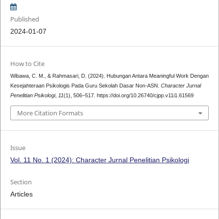
Published
2024-01-07
How to Cite
Wibawa, C. M., & Rahmasari, D. (2024). Hubungan Antara Meaningful Work Dengan
Kesejahteraan Psikologis Pada Guru Sekolah Dasar Non-ASN.
Character Jurnal
Penelitian Psikologi
,
11
(1), 506–517. https://doi.org/10.26740/cjpp.v11i1.61569
More Citation Formats
Issue
Vol. 11 No. 1 (2024): Character Jurnal Penelitian Psikologi
Section
Articles