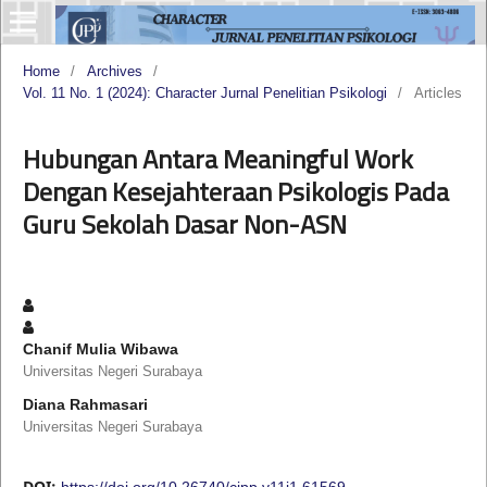
Home
/
Archives
/
Vol. 11 No. 1 (2024): Character Jurnal Penelitian Psikologi
/
Articles
Hubungan Antara Meaningful Work
Dengan Kesejahteraan Psikologis Pada
Guru Sekolah Dasar Non-ASN
Chanif Mulia Wibawa
Universitas Negeri Surabaya
Diana Rahmasari
Universitas Negeri Surabaya
DOI:
https://doi.org/10.26740/cjpp.v11i1.61569