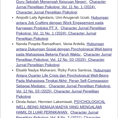
Guru Sekolah Menengah Kejuruan Negeri
,
Character
Jurnal Penelitian Psikologi: Vol. 11 No. 1 (2024):
Character Jurnal Penelitian Psikologi
Amjodti Laily Agindaris, Umi Anugerah Izzati,
Hubungan
antara Job Crafting dengan Work Engagement pada
Karyawan Produksi PT X
,
Character Jurnal Penelitian
Psikologi: Vol. 11 No. 1 (2024): Character Jurnal
Penelitian Psikologi
Nanda Puspita Ramadhani, Vania Ardelia,
Hubungan
antara Dukungan Sosial dengan Psychological Well-being
pada Mahasiswa Bekerja Paruh Waktu
,
Character Jurnal
Penelitian Psikologi: Vol. 12 No. 03 (2025): Character
Jurnal Penelitian Psikologi
Elsatiti Nadya Maharani, Rizky Putra Santosa,
Hubungan
Antara Quarter Life Crisis dan Psychological Well-Being
Pada Mahasiswa Tingkat Akhir: Peran Self-Compassion
Sebagai Mediator
,
Character Jurnal Penelitian Psikologi:
Vol. 12 No. 03 (2025): Character Jurnal Penelitian
Psikologi
Dinda Astari, Hermien Laksmiwati,
PSYCHOLOGICAL
WELL-BEING REMAJA MADYA YANG MENGALAMI
HAMIL DI LUAR PERNIKAHAN
,
Character Jurnal
Penelitian Psikologi: Vol. 8 No. 7 (2021): Character: