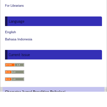
For Librarians
Language
English
Bahasa Indonesia
Current Issue
Character Jurnal Penelitian Psikologi
Faculty of Psychology
Universitas Negeri Surabaya
Lidah Wetan Surabaya 60213