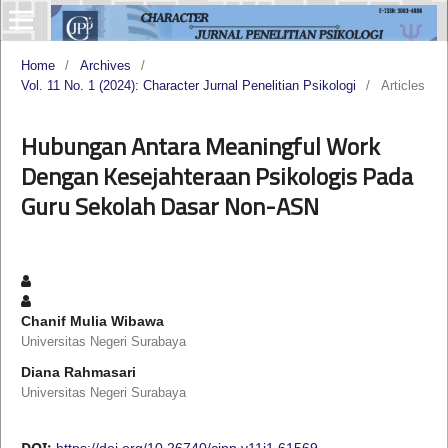
Home
/
Archives
/
Vol. 11 No. 1 (2024): Character Jurnal Penelitian Psikologi
/
Articles
Hubungan Antara Meaningful Work
Dengan Kesejahteraan Psikologis Pada
Guru Sekolah Dasar Non-ASN
Chanif Mulia Wibawa
Universitas Negeri Surabaya
Diana Rahmasari
Universitas Negeri Surabaya
DOI:
https://doi.org/10.26740/cjpp.v11i1.61569