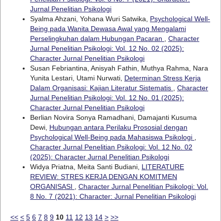
Jurnal Penelitian Psikologi
Syalma Ahzani, Yohana Wuri Satwika,
Psychological Well-
Being pada Wanita Dewasa Awal yang Mengalami
Perselingkuhan dalam Hubungan Pacaran
,
Character
Jurnal Penelitian Psikologi: Vol. 12 No. 02 (2025):
Character Jurnal Penelitian Psikologi
Susan Febriantina, Anisyah Fathin, Muthya Rahma, Nara
Yunita Lestari, Utami Nurwati,
Determinan Stress Kerja
Dalam Organisasi: Kajian Literatur Sistematis
,
Character
Jurnal Penelitian Psikologi: Vol. 12 No. 01 (2025):
Character Jurnal Penelitian Psikologi
Berlian Novira Sonya Ramadhani, Damajanti Kusuma
Dewi,
Hubungan antara Perilaku Prososial dengan
Psychological Well-Being pada Mahasiswa Psikologi
,
Character Jurnal Penelitian Psikologi: Vol. 12 No. 02
(2025): Character Jurnal Penelitian Psikologi
Widya Priatna, Meita Santi Budiani,
LITERATURE
REVIEW: STRES KERJA DENGAN KOMITMEN
ORGANISASI
,
Character Jurnal Penelitian Psikologi: Vol.
8 No. 7 (2021): Character: Jurnal Penelitian Psikologi
<<
<
5
6
7
8
9
10
11
12
13
14
>
>>