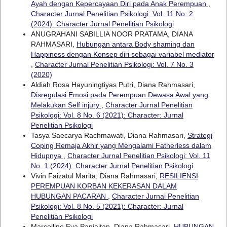
Ayah dengan Kepercayaan Diri pada Anak Perempuan
,
Character Jurnal Penelitian Psikologi: Vol. 11 No. 2
(2024): Character Jurnal Penelitian Psikologi
ANUGRAHANI SABILLIA NOOR PRATAMA, DIANA
RAHMASARI,
Hubungan antara Body shaming dan
Happiness dengan Konsep diri sebagai variabel mediator
,
Character Jurnal Penelitian Psikologi: Vol. 7 No. 3
(2020)
Aldiah Rosa Hayuningtiyas Putri, Diana Rahmasari,
Disregulasi Emosi pada Perempuan Dewasa Awal yang
Melakukan Self injury
,
Character Jurnal Penelitian
Psikologi: Vol. 8 No. 6 (2021): Character: Jurnal
Penelitian Psikologi
Tasya Saecarya Rachmawati, Diana Rahmasari,
Strategi
Coping Remaja Akhir yang Mengalami Fatherless dalam
Hidupnya
,
Character Jurnal Penelitian Psikologi: Vol. 11
No. 1 (2024): Character Jurnal Penelitian Psikologi
Vivin Faizatul Marita, Diana Rahmasari,
RESILIENSI
PEREMPUAN KORBAN KEKERASAN DALAM
HUBUNGAN PACARAN
,
Character Jurnal Penelitian
Psikologi: Vol. 8 No. 5 (2021): Character: Jurnal
Penelitian Psikologi
Marcelline Eva Panjaitan, Diana Rahmasari,
HUBUNGAN