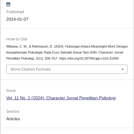
Published
2024-01-07
How to Cite
Wibawa, C. M., & Rahmasari, D. (2024). Hubungan Antara Meaningful Work Dengan
Kesejahteraan Psikologis Pada Guru Sekolah Dasar Non-ASN.
Character Jurnal
Penelitian Psikologi
,
11
(1), 506–517. https://doi.org/10.26740/cjpp.v11i1.61569
More Citation Formats
Issue
Vol. 11 No. 1 (2024): Character Jurnal Penelitian Psikologi
Section
Articles