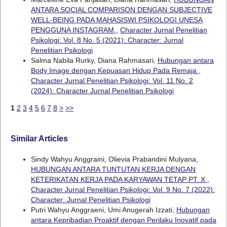
ANTARA SOCIAL COMPARISON DENGAN SUBJECTIVE
WELL-BEING PADA MAHASISWI PSIKOLOGI UNESA
PENGGUNA INSTAGRAM
,
Character Jurnal Penelitian
Psikologi: Vol. 8 No. 5 (2021): Character: Jurnal
Penelitian Psikologi
Salma Nabila Rurky, Diana Rahmasari,
Hubungan antara
Body Image dengan Kepuasan Hidup Pada Remaja
,
Character Jurnal Penelitian Psikologi: Vol. 11 No. 2
(2024): Character Jurnal Penelitian Psikologi
1
2
3
4
5
6
7
8
>
>>
Similar Articles
Sindy Wahyu Anggraini, Olievia Prabandini Mulyana,
HUBUNGAN ANTARA TUNTUTAN KERJA DENGAN
KETERIKATAN KERJA PADA KARYAWAN TETAP PT. X
,
Character Jurnal Penelitian Psikologi: Vol. 9 No. 7 (2022):
Character: Jurnal Penelitian Psikologi
Putri Wahyu Anggraeni, Umi Anugerah Izzati,
Hubungan
antara Kepribadian Proaktif dengan Perilaku Inovatif pada