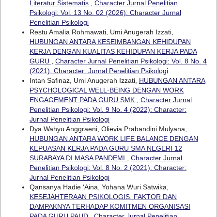
Literatur Sistematis
,
Character Jurnal Penelitian
Psikologi: Vol. 13 No. 02 (2026): Character Jurnal
Penelitian Psikologi
Restu Amalia Rohmawati, Umi Anugerah Izzati,
HUBUNGAN ANTARA KESEIMBANGAN KEHIDUPAN
KERJA DENGAN KUALITAS KEHIDUPAN KERJA PADA
GURU
,
Character Jurnal Penelitian Psikologi: Vol. 8 No. 4
(2021): Character: Jurnal Penelitian Psikologi
Intan Safinaz, Umi Anugerah Izzati,
HUBUNGAN ANTARA
PSYCHOLOGICAL WELL-BEING DENGAN WORK
ENGAGEMENT PADA GURU SMK
,
Character Jurnal
Penelitian Psikologi: Vol. 9 No. 4 (2022): Character:
Jurnal Penelitian Psikologi
Dya Wahyu Anggraeni, Olievia Prabandini Mulyana,
HUBUNGAN ANTARA WORK LIFE BALANCE DENGAN
KEPUASAN KERJA PADA GURU SMA NEGERI 12
SURABAYA DI MASA PANDEMI
,
Character Jurnal
Penelitian Psikologi: Vol. 8 No. 2 (2021): Character:
Jurnal Penelitian Psikologi
Qansanya Hadie ‘Aina, Yohana Wuri Satwika,
KESEJAHTERAAN PSIKOLOGIS: FAKTOR DAN
DAMPAKNYA TERHADAP KOMITMEN ORGANISASI
PADA GURU PAUD
,
Character Jurnal Penelitian