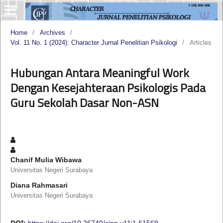
Home
/
Archives
/
Vol. 11 No. 1 (2024): Character Jurnal Penelitian Psikologi
/
Articles
Hubungan Antara Meaningful Work
Dengan Kesejahteraan Psikologis Pada
Guru Sekolah Dasar Non-ASN
Chanif Mulia Wibawa
Universitas Negeri Surabaya
Diana Rahmasari
Universitas Negeri Surabaya
DOI:
https://doi.org/10.26740/cjpp.v11i1.61569