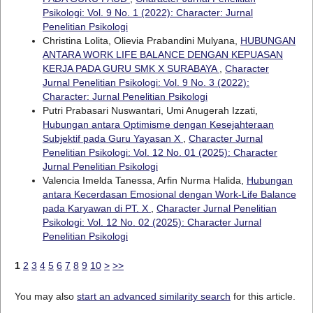
Psikologi: Vol. 9 No. 1 (2022): Character: Jurnal
Penelitian Psikologi
Christina Lolita, Olievia Prabandini Mulyana,
HUBUNGAN
ANTARA WORK LIFE BALANCE DENGAN KEPUASAN
KERJA PADA GURU SMK X SURABAYA
,
Character
Jurnal Penelitian Psikologi: Vol. 9 No. 3 (2022):
Character: Jurnal Penelitian Psikologi
Putri Prabasari Nuswantari, Umi Anugerah Izzati,
Hubungan antara Optimisme dengan Kesejahteraan
Subjektif pada Guru Yayasan X
,
Character Jurnal
Penelitian Psikologi: Vol. 12 No. 01 (2025): Character
Jurnal Penelitian Psikologi
Valencia Imelda Tanessa, Arfin Nurma Halida,
Hubungan
antara Kecerdasan Emosional dengan Work-Life Balance
pada Karyawan di PT. X
,
Character Jurnal Penelitian
Psikologi: Vol. 12 No. 02 (2025): Character Jurnal
Penelitian Psikologi
1
2
3
4
5
6
7
8
9
10
>
>>
You may also
start an advanced similarity search
for this article.