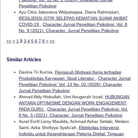
Penelitian Psikologi
Ayu Citra Jalesveva Widyataqwa, Diana Rahmasari,
RESILIENSI ISTRI SELEPAS KEMATIAN SUAMI AKIBAT
COVID-19
,
Character Jurnal Penelitian Psikologi: Vol. 8
No. 9 (2021): Character: Jurnal Penelitian Psikologi
<<
<
1
2
3
4
5
6
7
8
>
>>
Similar Articles
Davina Tri Kurnia,
Pengaruh Motivasi Kerja terhadap
Produktivitas Karyawan: Studi Literatur
,
Character Jurnal
Penelitian Psikologi: Vol. 13 No. 02 (2026): Character
Jurnal Penelitian Psikologi
Ahmad Aldy Hisbullah, Umi Anugerah Izzati,
HUBUNGAN
ANTARA OPTIMISME DENGAN WORK ENGAGEMENT
PADA GURU
,
Character Jurnal Penelitian Psikologi: Vol.
8 No. 5 (2021): Character: Jurnal Penelitian Psikologi
Aurel Evrill Liony Maulida, Achmad Ashar Setiaki, Meilani
Santi, Azka Shofiyya Syafu'ah,
Efektivitas Intervensi
Individu untuk Kesejahteraan Pekerja Digital: Tinjauan