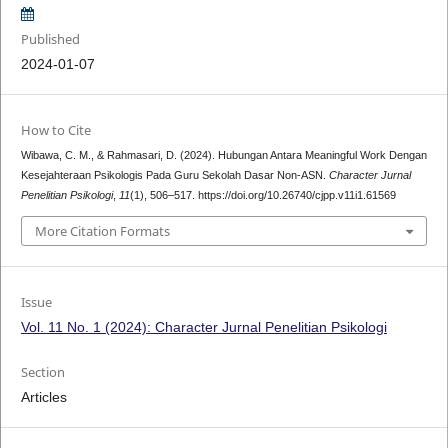
Published
2024-01-07
How to Cite
Wibawa, C. M., & Rahmasari, D. (2024). Hubungan Antara Meaningful Work Dengan
Kesejahteraan Psikologis Pada Guru Sekolah Dasar Non-ASN.
Character Jurnal
Penelitian Psikologi
,
11
(1), 506–517. https://doi.org/10.26740/cjpp.v11i1.61569
More Citation Formats
Issue
Vol. 11 No. 1 (2024): Character Jurnal Penelitian Psikologi
Section
Articles