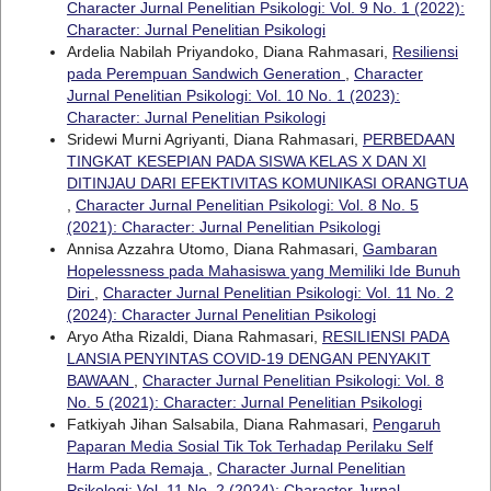
Character Jurnal Penelitian Psikologi: Vol. 9 No. 1 (2022):
Character: Jurnal Penelitian Psikologi
Ardelia Nabilah Priyandoko, Diana Rahmasari,
Resiliensi
pada Perempuan Sandwich Generation
,
Character
Jurnal Penelitian Psikologi: Vol. 10 No. 1 (2023):
Character: Jurnal Penelitian Psikologi
Sridewi Murni Agriyanti, Diana Rahmasari,
PERBEDAAN
TINGKAT KESEPIAN PADA SISWA KELAS X DAN XI
DITINJAU DARI EFEKTIVITAS KOMUNIKASI ORANGTUA
,
Character Jurnal Penelitian Psikologi: Vol. 8 No. 5
(2021): Character: Jurnal Penelitian Psikologi
Annisa Azzahra Utomo, Diana Rahmasari,
Gambaran
Hopelessness pada Mahasiswa yang Memiliki Ide Bunuh
Diri
,
Character Jurnal Penelitian Psikologi: Vol. 11 No. 2
(2024): Character Jurnal Penelitian Psikologi
Aryo Atha Rizaldi, Diana Rahmasari,
RESILIENSI PADA
LANSIA PENYINTAS COVID-19 DENGAN PENYAKIT
BAWAAN
,
Character Jurnal Penelitian Psikologi: Vol. 8
No. 5 (2021): Character: Jurnal Penelitian Psikologi
Fatkiyah Jihan Salsabila, Diana Rahmasari,
Pengaruh
Paparan Media Sosial Tik Tok Terhadap Perilaku Self
Harm Pada Remaja
,
Character Jurnal Penelitian
Psikologi: Vol. 11 No. 2 (2024): Character Jurnal