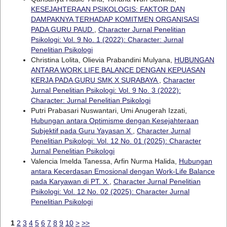
KESEJAHTERAAN PSIKOLOGIS: FAKTOR DAN
DAMPAKNYA TERHADAP KOMITMEN ORGANISASI
PADA GURU PAUD
,
Character Jurnal Penelitian
Psikologi: Vol. 9 No. 1 (2022): Character: Jurnal
Penelitian Psikologi
Christina Lolita, Olievia Prabandini Mulyana,
HUBUNGAN
ANTARA WORK LIFE BALANCE DENGAN KEPUASAN
KERJA PADA GURU SMK X SURABAYA
,
Character
Jurnal Penelitian Psikologi: Vol. 9 No. 3 (2022):
Character: Jurnal Penelitian Psikologi
Putri Prabasari Nuswantari, Umi Anugerah Izzati,
Hubungan antara Optimisme dengan Kesejahteraan
Subjektif pada Guru Yayasan X
,
Character Jurnal
Penelitian Psikologi: Vol. 12 No. 01 (2025): Character
Jurnal Penelitian Psikologi
Valencia Imelda Tanessa, Arfin Nurma Halida,
Hubungan
antara Kecerdasan Emosional dengan Work-Life Balance
pada Karyawan di PT. X
,
Character Jurnal Penelitian
Psikologi: Vol. 12 No. 02 (2025): Character Jurnal
Penelitian Psikologi
1
2
3
4
5
6
7
8
9
10
>
>>