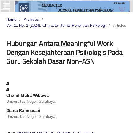
Home
/
Archives
/
Vol. 11 No. 1 (2024): Character Jurnal Penelitian Psikologi
/
Articles
Hubungan Antara Meaningful Work
Dengan Kesejahteraan Psikologis Pada
Guru Sekolah Dasar Non-ASN
Chanif Mulia Wibawa
Universitas Negeri Surabaya
Diana Rahmasari
Universitas Negeri Surabaya
DOI:
https://doi.org/10.26740/cjpp.v11i1.61569