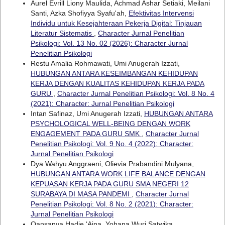
Aurel Evrill Liony Maulida, Achmad Ashar Setiaki, Meilani
Santi, Azka Shofiyya Syafu'ah,
Efektivitas Intervensi
Individu untuk Kesejahteraan Pekerja Digital: Tinjauan
Literatur Sistematis
,
Character Jurnal Penelitian
Psikologi: Vol. 13 No. 02 (2026): Character Jurnal
Penelitian Psikologi
Restu Amalia Rohmawati, Umi Anugerah Izzati,
HUBUNGAN ANTARA KESEIMBANGAN KEHIDUPAN
KERJA DENGAN KUALITAS KEHIDUPAN KERJA PADA
GURU
,
Character Jurnal Penelitian Psikologi: Vol. 8 No. 4
(2021): Character: Jurnal Penelitian Psikologi
Intan Safinaz, Umi Anugerah Izzati,
HUBUNGAN ANTARA
PSYCHOLOGICAL WELL-BEING DENGAN WORK
ENGAGEMENT PADA GURU SMK
,
Character Jurnal
Penelitian Psikologi: Vol. 9 No. 4 (2022): Character:
Jurnal Penelitian Psikologi
Dya Wahyu Anggraeni, Olievia Prabandini Mulyana,
HUBUNGAN ANTARA WORK LIFE BALANCE DENGAN
KEPUASAN KERJA PADA GURU SMA NEGERI 12
SURABAYA DI MASA PANDEMI
,
Character Jurnal
Penelitian Psikologi: Vol. 8 No. 2 (2021): Character:
Jurnal Penelitian Psikologi
Qansanya Hadie ‘Aina, Yohana Wuri Satwika,