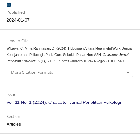
Published
2024-01-07
How to Cite
Wibawa, C. M., & Rahmasari, D. (2024). Hubungan Antara Meaningful Work Dengan
Kesejahteraan Psikologis Pada Guru Sekolah Dasar Non-ASN.
Character Jurnal
Penelitian Psikologi
,
11
(1), 506–517. https://doi.org/10.26740/cjpp.v11i1.61569
More Citation Formats
Issue
Vol. 11 No. 1 (2024): Character Jurnal Penelitian Psikologi
Section
Articles