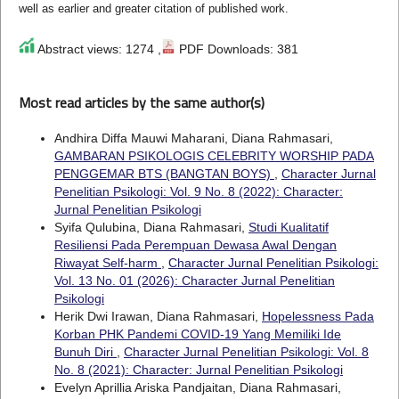
well as earlier and greater citation of published work.
Abstract views: 1274 ,
PDF Downloads: 381
Most read articles by the same author(s)
Andhira Diffa Mauwi Maharani, Diana Rahmasari,
GAMBARAN PSIKOLOGIS CELEBRITY WORSHIP PADA
PENGGEMAR BTS (BANGTAN BOYS)
,
Character Jurnal
Penelitian Psikologi: Vol. 9 No. 8 (2022): Character:
Jurnal Penelitian Psikologi
Syifa Qulubina, Diana Rahmasari,
Studi Kualitatif
Resiliensi Pada Perempuan Dewasa Awal Dengan
Riwayat Self-harm
,
Character Jurnal Penelitian Psikologi:
Vol. 13 No. 01 (2026): Character Jurnal Penelitian
Psikologi
Herik Dwi Irawan, Diana Rahmasari,
Hopelessness Pada
Korban PHK Pandemi COVID-19 Yang Memiliki Ide
Bunuh Diri
,
Character Jurnal Penelitian Psikologi: Vol. 8
No. 8 (2021): Character: Jurnal Penelitian Psikologi
Evelyn Aprillia Ariska Pandjaitan, Diana Rahmasari,