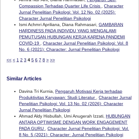
Compassion Terhadap Quarter Life Crisis
,
Character
Jurnal Penelitian Psikologi: Vol. 12 No. 02 (2025):
Character Jurnal Penelitian Psikologi
Ismi Achmri Apriliana, Diana Rahmasari,
GAMBARAN
HARDINESS PADA INDIVIDU YANG MENGALAMI
PEMUTUSAN HUBUNGAN KERJA KARENA PANDEMI
COVID-19
,
Character Jurnal Penelitian Psikologi: Vol. 8
No. 6 (2021): Character: Jurnal Penelitian Psikologi
<<
<
1
2
3
4
5
6
7
8
>
>>
Similar Articles
Davina Tri Kurnia,
Pengaruh Motivasi Kerja terhadap
Produktivitas Karyawan: Studi Literatur
,
Character Jurnal
Penelitian Psikologi: Vol. 13 No. 02 (2026): Character
Jurnal Penelitian Psikologi
Ahmad Aldy Hisbullah, Umi Anugerah Izzati,
HUBUNGAN
ANTARA OPTIMISME DENGAN WORK ENGAGEMENT
PADA GURU
,
Character Jurnal Penelitian Psikologi: Vol.
8 No. 5 (2021): Character: Jurnal Penelitian Psikologi