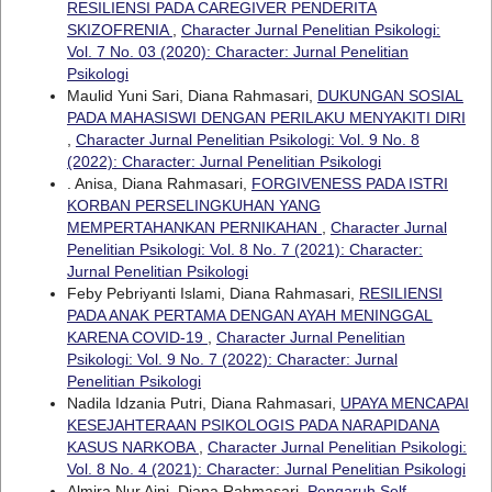
RESILIENSI PADA CAREGIVER PENDERITA
SKIZOFRENIA
,
Character Jurnal Penelitian Psikologi:
Vol. 7 No. 03 (2020): Character: Jurnal Penelitian
Psikologi
Maulid Yuni Sari, Diana Rahmasari,
DUKUNGAN SOSIAL
PADA MAHASISWI DENGAN PERILAKU MENYAKITI DIRI
,
Character Jurnal Penelitian Psikologi: Vol. 9 No. 8
(2022): Character: Jurnal Penelitian Psikologi
. Anisa, Diana Rahmasari,
FORGIVENESS PADA ISTRI
KORBAN PERSELINGKUHAN YANG
MEMPERTAHANKAN PERNIKAHAN
,
Character Jurnal
Penelitian Psikologi: Vol. 8 No. 7 (2021): Character:
Jurnal Penelitian Psikologi
Feby Pebriyanti Islami, Diana Rahmasari,
RESILIENSI
PADA ANAK PERTAMA DENGAN AYAH MENINGGAL
KARENA COVID-19
,
Character Jurnal Penelitian
Psikologi: Vol. 9 No. 7 (2022): Character: Jurnal
Penelitian Psikologi
Nadila Idzania Putri, Diana Rahmasari,
UPAYA MENCAPAI
KESEJAHTERAAN PSIKOLOGIS PADA NARAPIDANA
KASUS NARKOBA
,
Character Jurnal Penelitian Psikologi:
Vol. 8 No. 4 (2021): Character: Jurnal Penelitian Psikologi
Almira Nur Aini, Diana Rahmasari,
Pengaruh Self-