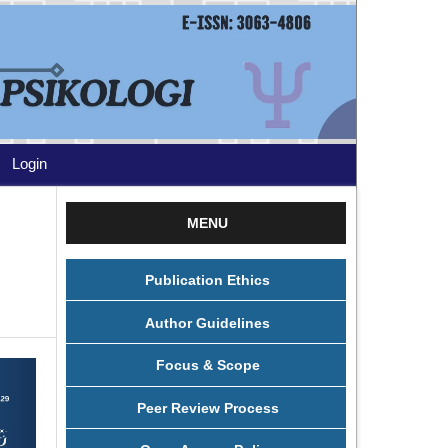
Login
MENU
Publication Ethics
Author Guidelines
Focus & Scope
Peer Review Process