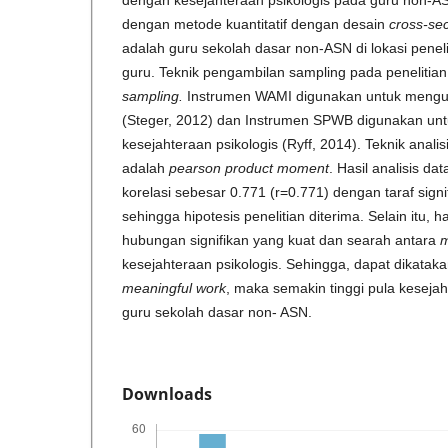
dengan kesejahteraan psikologis pada guru non-ASN
dengan metode kuantitatif dengan desain
cross-sec
adalah guru sekolah dasar non-ASN di lokasi penel
guru. Teknik pengambilan sampling pada penelitian
sampling.
Instrumen WAMI digunakan untuk meng
(Steger, 2012) dan Instrumen SPWB digunakan un
kesejahteraan psikologis (Ryff, 2014). Teknik anali
adalah
pearson product moment
. Hasil analisis da
korelasi sebesar 0.771 (r=0.771) dengan taraf signi
sehingga hipotesis penelitian diterima. Selain itu, 
hubungan signifikan yang kuat dan searah antara
m
kesejahteraan psikologis. Sehingga, dapat dikatak
meaningful work
, maka semakin tinggi pula kesejah
guru sekolah dasar non- ASN.
Downloads