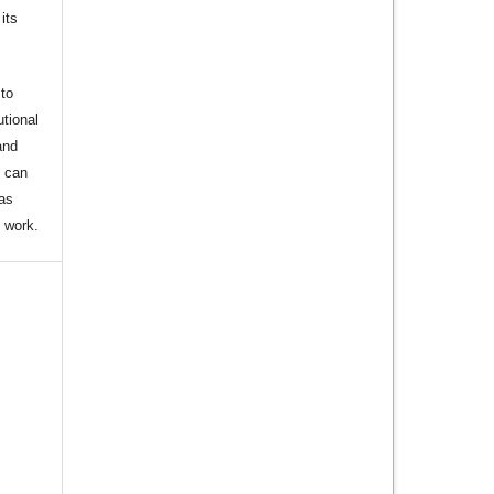
its
to
utional
and
s can
 as
d work.