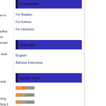
Information
For Readers
ee to
For Authors
For Librarians
author.
ion
censed
Language
e work
English
Bahasa Indonesia
s
Current Issue
ional
sting
hing it