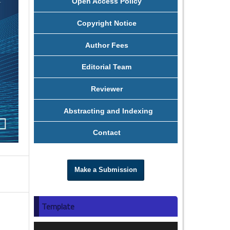
Open Access Policy
Copyright Notice
Author Fees
Editorial Team
Reviewer
Abstracting and Indexing
Contact
Make a Submission
Template