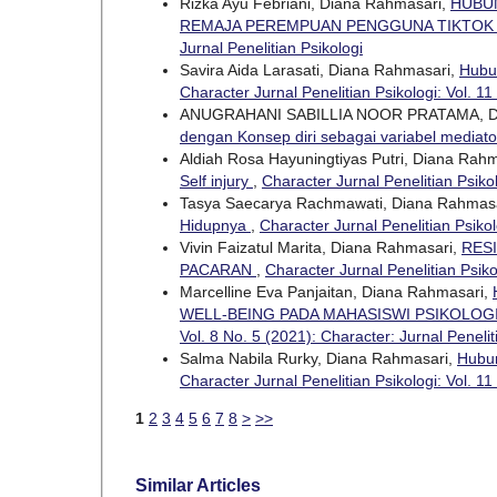
Rizka Ayu Febriani, Diana Rahmasari,
HUBU
REMAJA PEREMPUAN PENGGUNA TIKTO
Jurnal Penelitian Psikologi
Savira Aida Larasati, Diana Rahmasari,
Hubu
Character Jurnal Penelitian Psikologi: Vol. 11
ANUGRAHANI SABILLIA NOOR PRATAMA, 
dengan Konsep diri sebagai variabel mediat
Aldiah Rosa Hayuningtiyas Putri, Diana Rah
Self injury
,
Character Jurnal Penelitian Psikol
Tasya Saecarya Rachmawati, Diana Rahmas
Hidupnya
,
Character Jurnal Penelitian Psikol
Vivin Faizatul Marita, Diana Rahmasari,
RES
PACARAN
,
Character Jurnal Penelitian Psiko
Marcelline Eva Panjaitan, Diana Rahmasari,
WELL-BEING PADA MAHASISWI PSIKOLO
Vol. 8 No. 5 (2021): Character: Jurnal Penelit
Salma Nabila Rurky, Diana Rahmasari,
Hubu
Character Jurnal Penelitian Psikologi: Vol. 11
1
2
3
4
5
6
7
8
>
>>
Similar Articles