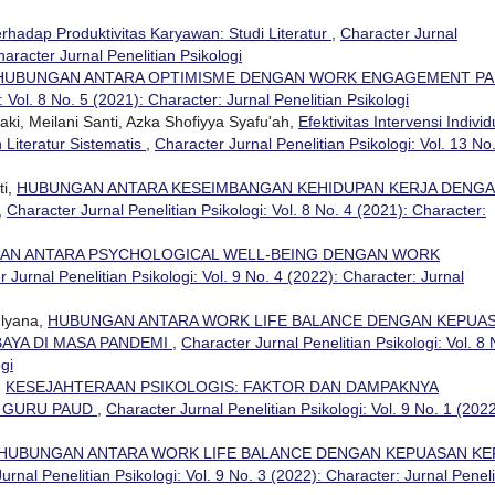
erhadap Produktivitas Karyawan: Studi Literatur
,
Character Jurnal
haracter Jurnal Penelitian Psikologi
HUBUNGAN ANTARA OPTIMISME DENGAN WORK ENGAGEMENT P
: Vol. 8 No. 5 (2021): Character: Jurnal Penelitian Psikologi
aki, Meilani Santi, Azka Shofiyya Syafu'ah,
Efektivitas Intervensi Individ
 Literatur Sistematis
,
Character Jurnal Penelitian Psikologi: Vol. 13 No
ti,
HUBUNGAN ANTARA KESEIMBANGAN KEHIDUPAN KERJA DENG
,
Character Jurnal Penelitian Psikologi: Vol. 8 No. 4 (2021): Character:
AN ANTARA PSYCHOLOGICAL WELL-BEING DENGAN WORK
 Jurnal Penelitian Psikologi: Vol. 9 No. 4 (2022): Character: Jurnal
ulyana,
HUBUNGAN ANTARA WORK LIFE BALANCE DENGAN KEPUA
BAYA DI MASA PANDEMI
,
Character Jurnal Penelitian Psikologi: Vol. 8 
gi
,
KESEJAHTERAAN PSIKOLOGIS: FAKTOR DAN DAMPAKNYA
A GURU PAUD
,
Character Jurnal Penelitian Psikologi: Vol. 9 No. 1 (2022
HUBUNGAN ANTARA WORK LIFE BALANCE DENGAN KEPUASAN KE
urnal Penelitian Psikologi: Vol. 9 No. 3 (2022): Character: Jurnal Peneli