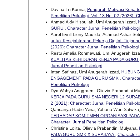
Davina Tri Kurnia,
Pengaruh Motivasi Kerja t
Penelitian Psikologi: Vol. 13 No. 02 (2026): C
Ahmad Aldy Hisbullah, Umi Anugerah Izzati,
GURU
,
Character Jurnal Penelitian Psikologi
Aurel Evrill Liony Maulida, Achmad Ashar Seti
untuk Kesejahteraan Pekerja Digital: Tinjauan
(2026): Character Jurnal Penelitian Psikologi
Restu Amalia Rohmawati, Umi Anugerah Izza
KUALITAS KEHIDUPAN KERJA PADA GURU
Jurnal Penelitian Psikologi
Intan Safinaz, Umi Anugerah Izzati,
HUBUNG
ENGAGEMENT PADA GURU SMK
,
Character
Penelitian Psikologi
Dya Wahyu Anggraeni, Olievia Prabandini M
KERJA PADA GURU SMA NEGERI 12 SURA
2 (2021): Character: Jurnal Penelitian Psikolo
Qansanya Hadie ‘Aina, Yohana Wuri Satwika
TERHADAP KOMITMEN ORGANISASI PAD
Character: Jurnal Penelitian Psikologi
Christina Lolita, Olievia Prabandini Mulyana,
PADA GURU SMK X SURABAYA
,
Character J