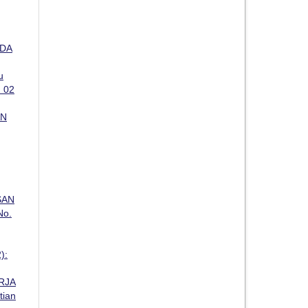
ADA
u
. 02
AN
SAN
No.
):
RJA
tian