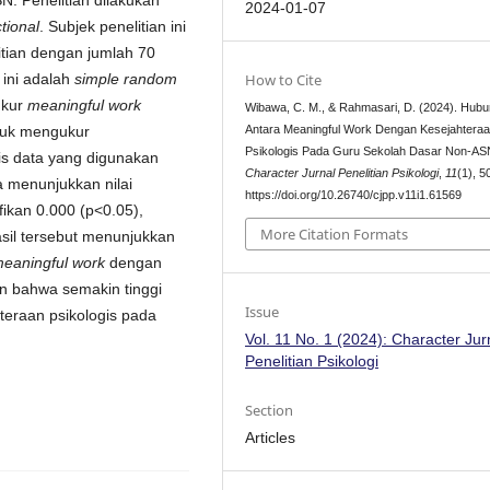
. Penelitian dilakukan
2024-01-07
tional
. Subjek penelitian ini
itian dengan jumlah 70
 ini adalah
simple random
How to Cite
ukur
meaningful work
Wibawa, C. M., & Rahmasari, D. (2024). Hub
tuk mengukur
Antara Meaningful Work Dengan Kesejahtera
Psikologis Pada Guru Sekolah Dasar Non-AS
sis data yang digunakan
Character Jurnal Penelitian Psikologi
,
11
(1), 
ta menunjukkan nilai
https://doi.org/10.26740/cjpp.v11i1.61569
fikan 0.000 (p<0.05),
More Citation Formats
hasil tersebut menunjukkan
eaningful work
dengan
an bahwa semakin tinggi
Issue
teraan psikologis pada
Vol. 11 No. 1 (2024): Character Jur
Penelitian Psikologi
Section
Articles