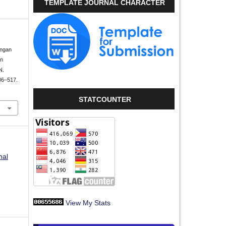
TEMPLATE JOURNAL CHARACTER
ungan
an
N.
506–517.
STATCOUNTER
nal
View My Stats