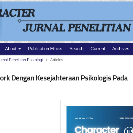
About
Publication Ethics
Search
Current
Archives
urnal Penelitian Psikologi
/
Articles
rk Dengan Kesejahteraan Psikologis Pada