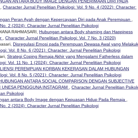
NGAN ANTARA BODY IMAGE DENGAN PENERIMAAN DIRI PADA
K
,
Character Jurnal Penelitian Psikologi: Vol. 9 No. 4 (2022): Character:
ngan Peran Ayah dengan Kepercayaan Diri pada Anak Perempuan
,
 No. 2 (2024): Character Jurnal Penelitian Psikologi
DIANA RAHMASARI,
Hubungan antara Body shaming dan Happiness
or
,
Character Jurnal Penelitian Psikologi: Vol. 7 No. 3 (2020)
masari,
Disregulasi Emosi pada Perempuan Dewasa Awal yang Melaku
ogi: Vol. 8 No. 6 (2021): Character: Jurnal Penelitian Psikologi
ari,
Strategi Coping Remaja Akhir yang Mengalami Fatherless dalam
ogi: Vol. 11 No. 1 (2024): Character Jurnal Penelitian Psikologi
ILIENSI PEREMPUAN KORBAN KEKERASAN DALAM HUBUNGAN
logi: Vol. 8 No. 5 (2021): Character: Jurnal Penelitian Psikologi
HUBUNGAN ANTARA SOCIAL COMPARISON DENGAN SUBJECTIVE
GI UNESA PENGGUNA INSTAGRAM
,
Character Jurnal Penelitian Psikol
ian Psikologi
ngan antara Body Image dengan Kepuasan Hidup Pada Remaja
,
 No. 2 (2024): Character Jurnal Penelitian Psikologi