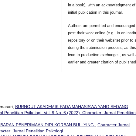
in a book), with an acknowledgment of 
initial publication in this journal.
Authors are permitted and encouraged 
post their work online (e.g., in an instit
repository or on their website) prior to 
during the submission process, as thi
lead to productive exchanges, as well
earlier and greater citation of publishe
masari,
BURNOUT AKADEMIK PADA MAHASISWA YANG SEDANG
l Penelitian Psikologi: Vol. 9 No. 6 (2022): Character: Jurnal Penelitian
BARAN PENERIMAAN DIRI KORBAN BULLYING
,
Character Jurnal
racter: Jurnal Penelitian Psikologi