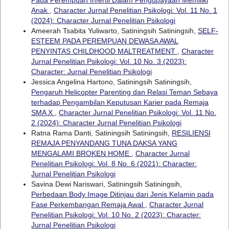
Anak
,
Character Jurnal Penelitian Psikologi: Vol. 11 No. 1
(2024): Character Jurnal Penelitian Psikologi
Ameerah Tsabita Yuliwarto, Satiningsih Satiningsih,
SELF-
ESTEEM PADA PEREMPUAN DEWASA AWAL
PENYINTAS CHILDHOOD MALTREATMENT
,
Character
Jurnal Penelitian Psikologi: Vol. 10 No. 3 (2023):
Character: Jurnal Penelitian Psikologi
Jessica Angelina Hartono, Satiningsih Satiningsih,
Pengaruh Helicopter Parenting dan Relasi Teman Sebaya
terhadap Pengambilan Keputusan Karier pada Remaja
SMA X
,
Character Jurnal Penelitian Psikologi: Vol. 11 No.
2 (2024): Character Jurnal Penelitian Psikologi
Ratna Rama Danti, Satiningsih Satiningsih,
RESILIENSI
REMAJA PENYANDANG TUNA DAKSA YANG
MENGALAMI BROKEN HOME
,
Character Jurnal
Penelitian Psikologi: Vol. 8 No. 6 (2021): Character:
Jurnal Penelitian Psikologi
Savina Dewi Nariswari, Satiningsih Satiningsih,
Perbedaan Body Image Ditinjau dari Jenis Kelamin pada
Fase Perkembangan Remaja Awal
,
Character Jurnal
Penelitian Psikologi: Vol. 10 No. 2 (2023): Character:
Jurnal Penelitian Psikologi