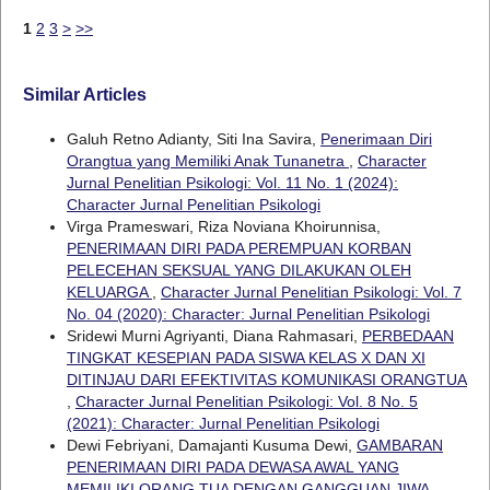
1
2
3
>
>>
Similar Articles
Galuh Retno Adianty, Siti Ina Savira,
Penerimaan Diri
Orangtua yang Memiliki Anak Tunanetra
,
Character
Jurnal Penelitian Psikologi: Vol. 11 No. 1 (2024):
Character Jurnal Penelitian Psikologi
Virga Prameswari, Riza Noviana Khoirunnisa,
PENERIMAAN DIRI PADA PEREMPUAN KORBAN
PELECEHAN SEKSUAL YANG DILAKUKAN OLEH
KELUARGA
,
Character Jurnal Penelitian Psikologi: Vol. 7
No. 04 (2020): Character: Jurnal Penelitian Psikologi
Sridewi Murni Agriyanti, Diana Rahmasari,
PERBEDAAN
TINGKAT KESEPIAN PADA SISWA KELAS X DAN XI
DITINJAU DARI EFEKTIVITAS KOMUNIKASI ORANGTUA
,
Character Jurnal Penelitian Psikologi: Vol. 8 No. 5
(2021): Character: Jurnal Penelitian Psikologi
Dewi Febriyani, Damajanti Kusuma Dewi,
GAMBARAN
PENERIMAAN DIRI PADA DEWASA AWAL YANG
MEMILIKI ORANG TUA DENGAN GANGGUAN JIWA
,