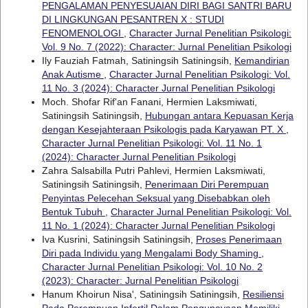
PENGALAMAN PENYESUAIAN DIRI BAGI SANTRI BARU
DI LINGKUNGAN PESANTREN X : STUDI
FENOMENOLOGI
,
Character Jurnal Penelitian Psikologi:
Vol. 9 No. 7 (2022): Character: Jurnal Penelitian Psikologi
Ily Fauziah Fatmah, Satiningsih Satiningsih,
Kemandirian
Anak Autisme
,
Character Jurnal Penelitian Psikologi: Vol.
11 No. 3 (2024): Character Jurnal Penelitian Psikologi
Moch. Shofar Rif'an Fanani, Hermien Laksmiwati,
Satiningsih Satiningsih,
Hubungan antara Kepuasan Kerja
dengan Kesejahteraan Psikologis pada Karyawan PT. X
,
Character Jurnal Penelitian Psikologi: Vol. 11 No. 1
(2024): Character Jurnal Penelitian Psikologi
Zahra Salsabilla Putri Pahlevi, Hermien Laksmiwati,
Satiningsih Satiningsih,
Penerimaan Diri Perempuan
Penyintas Pelecehan Seksual yang Disebabkan oleh
Bentuk Tubuh
,
Character Jurnal Penelitian Psikologi: Vol.
11 No. 1 (2024): Character Jurnal Penelitian Psikologi
Iva Kusrini, Satiningsih Satiningsih,
Proses Penerimaan
Diri pada Individu yang Mengalami Body Shaming
,
Character Jurnal Penelitian Psikologi: Vol. 10 No. 2
(2023): Character: Jurnal Penelitian Psikologi
Hanum Khoirun Nisa', Satiningsih Satiningsih,
Resiliensi
Pada Perempuan Infertil Dalam Pengupayaan Memiliki