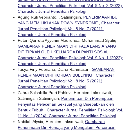
Character Jurnal Penelitian Psikologi: Vol. 9 No. 2 (2022):
Character: Jurnal Penelitian Psikologi
Agung Ruli Vebrianto, . Satiningsih,
PENERIMAAN IBU
YANG MEMILIKI ANAK DOWN SYNDROME
,
Character
Jurnal Penelitian Psikologi: Vol. 8 No. 7 (2021):
Character: Jurnal Penelitian Psikologi
Puteri Qurrota Ayyunin Maulidhea, Muhammad Syafiq,
GAMBARAN PENERIMAAN DIRI PADA LANSIA YANG
DITITIPKAN OLEH KELUARGA DI PANTI SOSIAL
,
Character Jurnal Penelitian Psikologi: Vol. 9 No. 1 (2022):
Character: Jurnal Penelitian Psikologi
Tasya Firly Febriana, Diana Rahmasari,
GAMBARAN
PENERIMAAN DIRI KORBAN BULLYING
,
Character
Jurnal Penelitian Psikologi: Vol. 8 No. 5 (2021):
Character: Jurnal Penelitian Psikologi
Zahra Salsabilla Putri Pahlevi, Hermien Laksmiwati,
Satiningsih Satiningsih,
Penerimaan Diri Perempuan
Penyintas Pelecehan Seksual yang Disebabkan oleh
Bentuk Tubuh
,
Character Jurnal Penelitian Psikologi: Vol.
11 No. 1 (2024): Character Jurnal Penelitian Psikologi
Nabilah Alysia, Hermien Laksmiwati,
Gambaran
Penerimaan Diri Remaja yang Mengalami Perceraian