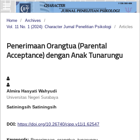
Home
/
Archives
/
Vol. 11 No. 1 (2024): Character Jurnal Penelitian Psikologi
/
Articles
Penerimaan Orangtua (Parental
Acceptance) dengan Anak Tunarungu
Almira Hasyati Wahyudi
Universitas Negeri Surabaya
Satiningsih Satiningsih
DOI:
https://doi.org/10.26740/cjpp.v11i1.62547
Keywords:
Penerimaan, orangtua, tunarungu