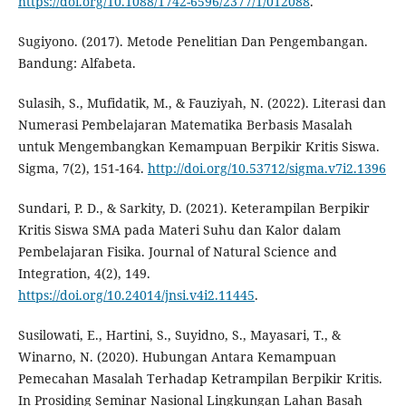
https://doi.org/10.1088/1742-6596/2377/1/012088
.
Sugiyono. (2017). Metode Penelitian Dan Pengembangan.
Bandung: Alfabeta.
Sulasih, S., Mufidatik, M., & Fauziyah, N. (2022). Literasi dan
Numerasi Pembelajaran Matematika Berbasis Masalah
untuk Mengembangkan Kemampuan Berpikir Kritis Siswa.
Sigma, 7(2), 151-164.
http://doi.org/10.53712/sigma.v7i2.1396
Sundari, P. D., & Sarkity, D. (2021). Keterampilan Berpikir
Kritis Siswa SMA pada Materi Suhu dan Kalor dalam
Pembelajaran Fisika. Journal of Natural Science and
Integration, 4(2), 149.
https://doi.org/10.24014/jnsi.v4i2.11445
.
Susilowati, E., Hartini, S., Suyidno, S., Mayasari, T., &
Winarno, N. (2020). Hubungan Antara Kemampuan
Pemecahan Masalah Terhadap Ketrampilan Berpikir Kritis.
In Prosiding Seminar Nasional Lingkungan Lahan Basah