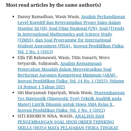
Most read articles by the same author(s)
Danny Ramadhan, Wasis Wasis,
Analisis Perbandingan
Level Kognitif dan Keterampilan Proses Sains dalam
Standar Isi (SI), Soal ‎Ujian Nasional (UN), Soal (Trends
in International Mathematics and Science Study
(TIMSS), dan ‎Soal Programme for International
Student Assessment (PISA)‎
,
Inovasi Pendidikan Fisika:
Vol. 2 No. 1 (2013)
Elfa Fifi Rahmawati, Wasis, Titin Sunarti, Woro
Setyarsih, Suliyanah,
Analisis Kemampuan
Pemecahan Masalah dalam Menyelesaikan Soal
Berformat Asesmen Kompetensi Minimum (AKM)
,
Inovasi Pendidikan Fisika: Vol. 14 No. 1 (2025): Volume
14 Nomor 1 Tahun 2025
Siti Maryamah Fajariyah, Wasis Wasis,
Pengembangan
Tes Diagnostik (Diagnostic Test) Teknik Analitik pada
Materi Listrik Dinamis ‎untuk Siswa SMA Kelas X
,
Inovasi Pendidikan Fisika: Vol. 1 No. 1 (2012)
SITI KHOIRUN NISA, WASIS,
ANALISIS DAN
PENGEMBANGAN SOAL HIGH ORDER THINKING
SKILLS (HOTs) MATA PELAJARAN FISIKA TINGKAT