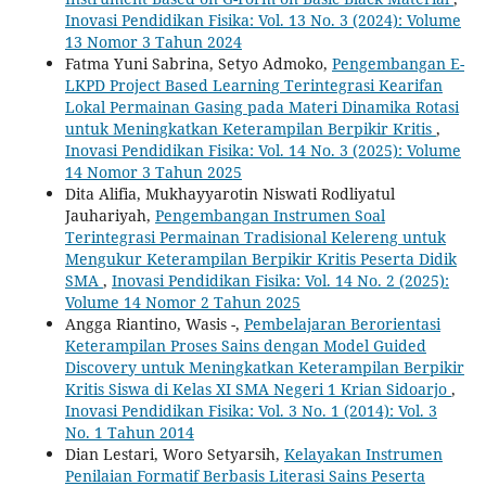
Inovasi Pendidikan Fisika: Vol. 13 No. 3 (2024): Volume
13 Nomor 3 Tahun 2024
Fatma Yuni Sabrina, Setyo Admoko,
Pengembangan E-
LKPD Project Based Learning Terintegrasi Kearifan
Lokal Permainan Gasing pada Materi Dinamika Rotasi
untuk Meningkatkan Keterampilan Berpikir Kritis
,
Inovasi Pendidikan Fisika: Vol. 14 No. 3 (2025): Volume
14 Nomor 3 Tahun 2025
Dita Alifia, Mukhayyarotin Niswati Rodliyatul
Jauhariyah,
Pengembangan Instrumen Soal
Terintegrasi Permainan Tradisional Kelereng untuk
Mengukur Keterampilan Berpikir Kritis Peserta Didik
SMA
,
Inovasi Pendidikan Fisika: Vol. 14 No. 2 (2025):
Volume 14 Nomor 2 Tahun 2025
Angga Riantino, Wasis -,
Pembelajaran Berorientasi
Keterampilan Proses Sains dengan Model Guided
Discovery untuk Meningkatkan Keterampilan Berpikir
Kritis Siswa di Kelas XI SMA Negeri 1 Krian Sidoarjo
,
Inovasi Pendidikan Fisika: Vol. 3 No. 1 (2014): Vol. 3
No. 1 Tahun 2014
Dian Lestari, Woro Setyarsih,
Kelayakan Instrumen
Penilaian Formatif Berbasis Literasi Sains Peserta