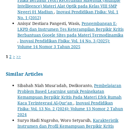
Fisika Berbasis Teori Kecerdasan Majemuk (Multiple
Intelligence) Materi ‎Alat Optik pada Kelas VIII SMP
Negeri 01 Madiun
,
Inovasi Pendidikan Fisika: Vol. 1
No. 1 (2012)
Anisya' Destiara Pangesti, Wasis,
Pengembangan E-
LKPD dan Instrumen Tes Keterampilan Berpikir Kritis
Berbantuan Google Sites pada Materi Termodinamika
,
Inovasi Pendidikan Fisika: Vol. 14 No. 3 (2025):
Volume 14 Nomor 3 Tahun 2025
1
2
>
>>
Similar Articles
Sibahah Niah Musa’adah, Dwikoranto,
Pembelajaran
Problem Based Learning untuk Peningkatan
Kemampuan Berpikir Kritis Pada Materi Efek Rumah
Kaca Terintegrasi Al-Qur’an
,
Inovasi Pendidikan
Fisika: Vol. 13 No. 2 (2024): Volume 13 Nomor 2 Tahun
2024
Suryo Hadi Nugroho, Woro Setyarsih,
Karakteristik
Instrumen dan Profil Kemampuan Berpikir Kritis