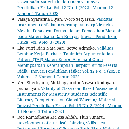
Siswa pada Materi Fluida Dinamis
,
Inovasi
Pendidikan Fisika: Vol. 12 No. 1 (2023): Volume 12
Nomor 1 Tahun 2023
Valaga Syarafina Biyan, Woro Setyarsih,
Validitas
Instrumen Penilaian Keterampilan Berpikir Kritis
Melalui Penalaran Formal dalam Pemecahan Masalah
pada Materi Usaha Dan Energi
,
Inovasi Pendidikan
Fisika: Vol. 9 No. 3 (2020)
Eka Putri Dian Nata Sari, Setyo Admoko,
Validitas
Lembar Kerja Berbasis Toulmin’s Argumentation
Pattern (TAP) Materi Energi Alternatif Guna
Meningkatkan Keterampilan Berpikir Kritis Peserta
Didik
,
Inovasi Pendidikan Fisika: Vol. 12 No. 1 (2023):
Volume 12 Nomor 1 Tahun 2023
Yeni Sherliyanti, Mukhayyarotin Niswati Rodliyatul
Jauhariyah,
Validity of Classroom-Based Assessment
Instruments for Measuring Students' Scientific
Literacy Competence on Global Warming Material
,
Inovasi Pendidikan Fisika: Vol. 13 No. 3 (2024): Volume
13 Nomor 3 Tahun 2024
Dea Ramadhana Zsa Zsa Alifah, Titin Sunarti,
Development of a Critical Thinking Skills Test
Instrument Based on G-Form on Basic Black Material
,