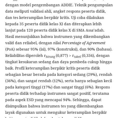
dengan model pengembangan ADDIE. Teknik pengumpulan
data meliputi validasi ahli, angket respons peserta didik,
dan tes keterampilan berpikir kritis. Uji coba dilakukan
kepada 35 peserta didik kelas XI dan diterapkan lebih
lanjut pada 120 peserta didik kelas X di SMA Assa’adah.
Hasil menunjukkan bahwa instrumen yang dikembangkan
valid dan reliabel, dengan nilai
Percentage of Agreement
(PoA) sebesar 95% (isi), 97% (konstruksi), dan 90% (bahasa).
Reliabilitas diperoleh r
(0,877) > r
(0,334), dengan
hitung
tabel
tingkat kesukaran sedang dan daya pembeda cukup hingga
baik. Profil keterampilan berpikir kritis peserta didik
sebagian besar berada pada kategori sedang (29%), rendah
(36%), dan sangat rendah (12%), serta hanya sebagian kecil
pada kategori tinggi (17%) dan sangat tinggi (6%). Respons
peserta didik terhadap instrumen sangat positif, terutama
pada aspek ESD yang mencapai 94%. Sehingga, dapat
disimpulkan bahwa instrumen tes yang dikembangkan
layak digunakan untuk mengukur keterampilan berpikir