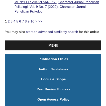
MENYELESAIKAN SKRIPSI
,
Character Jurnal Penelitian
Psikologi: Vol. 9 No. 7 (2022): Character: Jurnal
Penelitian Psikologi
1
2
3
4
5
6
7
8
9
10
>
>>
You may also
start an advanced similarity search
for this article.
MENU
Publication Ethics
Author Guidelines
Focus & Scope
Peer Review Process
Open Access Policy