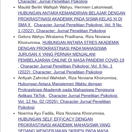
Character: Jurnal Penelitian Psikologi
Maulid Berlin Wafiqah Wahyu, Hermien Laksmiwati,
HUBUNGAN ANTARA KEMANDIRIAN BELAJAR DENGAN
PROKRASTINASI AKADEMIK PADA SISWA KELAS XI DI
SMA X
,
Character Jurnal Penelitian Psikologi: Vol. 9 No.
1 (2022): Character: Jurnal Penelitian Psikologi
Gelora Wahyu Wiratama Pradhana, Riza Noviana
Khoirunnisa,
HUBUNGAN ANTARA STRES AKADEMIK
DENGAN PROKRASTINASI PADA MAHASISWA
JURUSAN X YANG PERNAH MENJALANI
PEMBELAJARAN ONLINE DI MASA PANDEMI COVID-19
,
Character Jurnal Penelitian Psikologi: Vol. 9 No. 1
(2022): Character: Jurnal Penelitian Psikologi
Anfiyah Zahrotul Wahidah, Riza Noviana Khoirunnisa,
Hubungan Antara Manajemen Waktu dengan
Prokrastinasi Akademik pada Mahasiswa Pengguna
Aplikasi TikTok
,
Character Jurnal Penelitian Psikologi:
Vol. 12 No. 02 (2025): Character Jurnal Penelitian
Psikologi
Noerma Ayu Fadila, Riza Noviana Khoirunnisa,
HUBUNGAN SELF EFFICACY DENGAN
PROKRASTINASI AKADEMIK MAHASISWA YANG
SEDANG MENGERJAKAN SKRIPSI PADA MASA