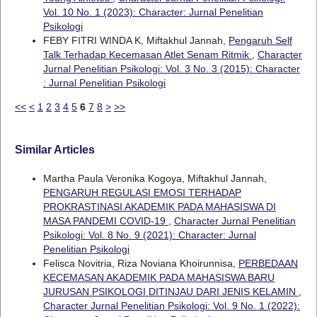
Vol. 10 No. 1 (2023): Character: Jurnal Penelitian
Psikologi
FEBY FITRI WINDA K, Miftakhul Jannah,
Pengaruh Self
Talk Terhadap Kecemasan Atlet Senam Ritmik
,
Character
Jurnal Penelitian Psikologi: Vol. 3 No. 3 (2015): Character
: Jurnal Penelitian Psikologi
<<
<
1
2
3
4
5
6
7
8
>
>>
Similar Articles
Martha Paula Veronika Kogoya, Miftakhul Jannah,
PENGARUH REGULASI EMOSI TERHADAP
PROKRASTINASI AKADEMIK PADA MAHASISWA DI
MASA PANDEMI COVID-19
,
Character Jurnal Penelitian
Psikologi: Vol. 8 No. 9 (2021): Character: Jurnal
Penelitian Psikologi
Felisca Novitria, Riza Noviana Khoirunnisa,
PERBEDAAN
KECEMASAN AKADEMIK PADA MAHASISWA BARU
JURUSAN PSIKOLOGI DITINJAU DARI JENIS KELAMIN
,
Character Jurnal Penelitian Psikologi: Vol. 9 No. 1 (2022):