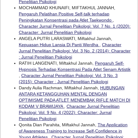
Penelitian Psikologi
MOCHAMMAD KHUNAIFI, MIFTAKHUL JANNAH,
Pengaruh Pelatihan Positive Self-talk terhadap
Peningkatan Konsentrasi pada Atlet Taekwondo
,
Character Jurnal Penelitian Psikologi: Vol. 7 No. 1 (2020):
Character: Jurnal Penelitian Psikologi
ANGELA PUTRI LARASWATI, Miftakhul Jannah,
Kepuasan Hidup Lansia Di Panti Werdha
,
Character
Jurnal Penelitian Psikologi: Vol. 3 No. 2 (2014): Character
: Jurnal Penelitian Psikologi
RATIH LANGENATI, Miftakhul Jannah,
Pengaruh Self-
Hypnosis Terhadap Konsentrasi Pada Atlet Senam Artistik
,
Character Jurnal Penelitian Psikologi: Vol. 3 No. 3
(2015): Character : Jurnal Penelitian Psikologi
Dandy Aulia Rachman, Miftakhul Jannah,
HUBUNGAN
ANTARA KETANGGUHAN MENTAL DENGAN
OPTIMISME PADA ATLET MENEMBAK RIFLE MATCH DI
KODAM V BRAWIJAYA
,
Character Jurnal Penelitian
Psikologi: Vol. 9 No. 4 (2022): Character: Jurnal
Penelitian Psikologi
Qonita Dian Parahita, Miftakhul Jannah,
The Application
of Awareness Training to Increase Self-Confidence in
Young Athletes
,
Character Jurnal Penelitian Psikologi: