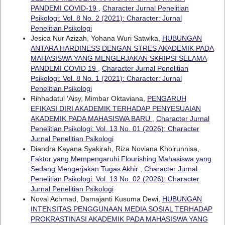
PANDEMI COVID-19
,
Character Jurnal Penelitian
Psikologi: Vol. 8 No. 2 (2021): Character: Jurnal
Penelitian Psikologi
Jesica Nur Azizah, Yohana Wuri Satwika,
HUBUNGAN
ANTARA HARDINESS DENGAN STRES AKADEMIK PADA
MAHASISWA YANG MENGERJAKAN SKRIPSI SELAMA
PANDEMI COVID 19
,
Character Jurnal Penelitian
Psikologi: Vol. 8 No. 1 (2021): Character: Jurnal
Penelitian Psikologi
Rihhadatul 'Aisy, Mimbar Oktaviana,
PENGARUH
EFIKASI DIRI AKADEMIK TERHADAP PENYESUAIAN
AKADEMIK PADA MAHASISWA BARU
,
Character Jurnal
Penelitian Psikologi: Vol. 13 No. 01 (2026): Character
Jurnal Penelitian Psikologi
Diandra Kayana Syakirah, Riza Noviana Khoirunnisa,
Faktor yang Mempengaruhi Flourishing Mahasiswa yang
Sedang Mengerjakan Tugas Akhir
,
Character Jurnal
Penelitian Psikologi: Vol. 13 No. 02 (2026): Character
Jurnal Penelitian Psikologi
Noval Achmad, Damajanti Kusuma Dewi,
HUBUNGAN
INTENSITAS PENGGUNAAN MEDIA SOSIAL TERHADAP
PROKRASTINASI AKADEMIK PADA MAHASISWA YANG