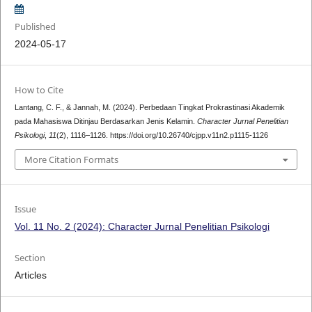
Published
2024-05-17
How to Cite
Lantang, C. F., & Jannah, M. (2024). Perbedaan Tingkat Prokrastinasi Akademik
pada Mahasiswa Ditinjau Berdasarkan Jenis Kelamin.
Character Jurnal Penelitian
Psikologi
,
11
(2), 1116–1126. https://doi.org/10.26740/cjpp.v11n2.p1115-1126
More Citation Formats
Issue
Vol. 11 No. 2 (2024): Character Jurnal Penelitian Psikologi
Section
Articles