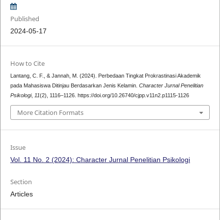
Published
2024-05-17
How to Cite
Lantang, C. F., & Jannah, M. (2024). Perbedaan Tingkat Prokrastinasi Akademik
pada Mahasiswa Ditinjau Berdasarkan Jenis Kelamin.
Character Jurnal Penelitian
Psikologi
,
11
(2), 1116–1126. https://doi.org/10.26740/cjpp.v11n2.p1115-1126
More Citation Formats
Issue
Vol. 11 No. 2 (2024): Character Jurnal Penelitian Psikologi
Section
Articles