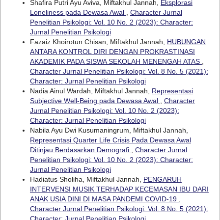
Shafira Putri Ayu Aviva, Miftakhul Jannah,
Eksplorasi
Loneliness pada Dewasa Awal
,
Character Jurnal
Penelitian Psikologi: Vol. 10 No. 2 (2023): Character:
Jurnal Penelitian Psikologi
Fazaiz Khoirotun Chisan, Miftakhul Jannah,
HUBUNGAN
ANTARA KONTROL DIRI DENGAN PROKRASTINASI
AKADEMIK PADA SISWA SEKOLAH MENENGAH ATAS
,
Character Jurnal Penelitian Psikologi: Vol. 8 No. 5 (2021):
Character: Jurnal Penelitian Psikologi
Nadia Ainul Wardah, Miftakhul Jannah,
Representasi
Subjective Well-Being pada Dewasa Awal
,
Character
Jurnal Penelitian Psikologi: Vol. 10 No. 2 (2023):
Character: Jurnal Penelitian Psikologi
Nabila Ayu Dwi Kusumaningrum, Miftakhul Jannah,
Representasi Quarter Life Crisis Pada Dewasa Awal
Ditinjau Berdasarkan Demografi
,
Character Jurnal
Penelitian Psikologi: Vol. 10 No. 2 (2023): Character:
Jurnal Penelitian Psikologi
Hadiatus Sholiha, Miftakhul Jannah,
PENGARUH
INTERVENSI MUSIK TERHADAP KECEMASAN IBU DARI
ANAK USIA DINI DI MASA PANDEMI COVID-19
,
Character Jurnal Penelitian Psikologi: Vol. 8 No. 5 (2021):
Character: Jurnal Penelitian Psikologi