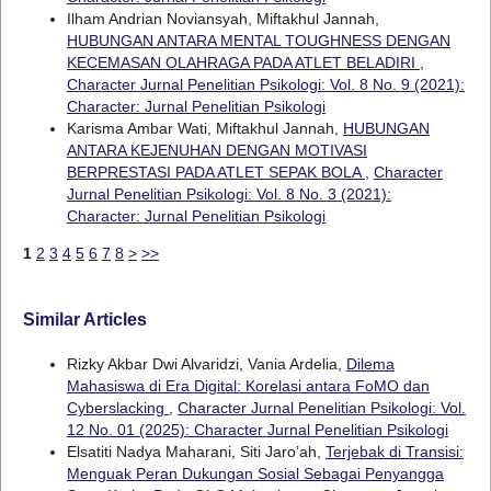
Ilham Andrian Noviansyah, Miftakhul Jannah,
HUBUNGAN ANTARA MENTAL TOUGHNESS DENGAN
KECEMASAN OLAHRAGA PADA ATLET BELADIRI
,
Character Jurnal Penelitian Psikologi: Vol. 8 No. 9 (2021):
Character: Jurnal Penelitian Psikologi
Karisma Ambar Wati, Miftakhul Jannah,
HUBUNGAN
ANTARA KEJENUHAN DENGAN MOTIVASI
BERPRESTASI PADA ATLET SEPAK BOLA
,
Character
Jurnal Penelitian Psikologi: Vol. 8 No. 3 (2021):
Character: Jurnal Penelitian Psikologi
1
2
3
4
5
6
7
8
>
>>
Similar Articles
Rizky Akbar Dwi Alvaridzi, Vania Ardelia,
Dilema
Mahasiswa di Era Digital: Korelasi antara FoMO dan
Cyberslacking
,
Character Jurnal Penelitian Psikologi: Vol.
12 No. 01 (2025): Character Jurnal Penelitian Psikologi
Elsatiti Nadya Maharani, Siti Jaro’ah,
Terjebak di Transisi:
Menguak Peran Dukungan Sosial Sebagai Penyangga