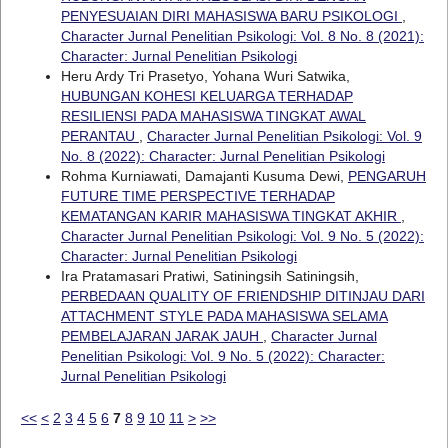
PENYESUAIAN DIRI MAHASISWA BARU PSIKOLOGI
,
Character Jurnal Penelitian Psikologi: Vol. 8 No. 8 (2021):
Character: Jurnal Penelitian Psikologi
Heru Ardy Tri Prasetyo, Yohana Wuri Satwika,
HUBUNGAN KOHESI KELUARGA TERHADAP
RESILIENSI PADA MAHASISWA TINGKAT AWAL
PERANTAU
,
Character Jurnal Penelitian Psikologi: Vol. 9
No. 8 (2022): Character: Jurnal Penelitian Psikologi
Rohma Kurniawati, Damajanti Kusuma Dewi,
PENGARUH
FUTURE TIME PERSPECTIVE TERHADAP
KEMATANGAN KARIR MAHASISWA TINGKAT AKHIR
,
Character Jurnal Penelitian Psikologi: Vol. 9 No. 5 (2022):
Character: Jurnal Penelitian Psikologi
Ira Pratamasari Pratiwi, Satiningsih Satiningsih,
PERBEDAAN QUALITY OF FRIENDSHIP DITINJAU DARI
ATTACHMENT STYLE PADA MAHASISWA SELAMA
PEMBELAJARAN JARAK JAUH
,
Character Jurnal
Penelitian Psikologi: Vol. 9 No. 5 (2022): Character:
Jurnal Penelitian Psikologi
<<
<
2
3
4
5
6
7
8
9
10
11
>
>>