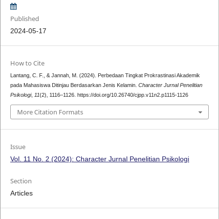
Published
2024-05-17
How to Cite
Lantang, C. F., & Jannah, M. (2024). Perbedaan Tingkat Prokrastinasi Akademik
pada Mahasiswa Ditinjau Berdasarkan Jenis Kelamin.
Character Jurnal Penelitian
Psikologi
,
11
(2), 1116–1126. https://doi.org/10.26740/cjpp.v11n2.p1115-1126
More Citation Formats
Issue
Vol. 11 No. 2 (2024): Character Jurnal Penelitian Psikologi
Section
Articles