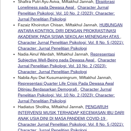
Shafira Putri Ayu Aviva, Miftakhul Jannah,
Eksplorasi
Loneliness pada Dewasa Awal
,
Character Jurnal
Penelitian Psikologi: Vol. 10 No. 2 (2023): Character:
Jurnal Penelitian Psikologi
Fazaiz Khoirotun Chisan, Miftakhul Jannah,
HUBUNGAN
ANTARA KONTROL DIRI DENGAN PROKRASTINASI
AKADEMIK PADA SISWA SEKOLAH MENENGAH ATAS
,
Character Jurnal Penelitian Psikologi: Vol. 8 No. 5 (2021):
Character: Jurnal Penelitian Psikologi
Nadia Ainul Wardah, Miftakhul Jannah,
Representasi
Subjective Well-Being pada Dewasa Awal
,
Character
Jurnal Penelitian Psikologi: Vol. 10 No. 2 (2023):
Character: Jurnal Penelitian Psikologi
Nabila Ayu Dwi Kusumaningrum, Miftakhul Jannah,
Representasi Quarter Life Crisis Pada Dewasa Awal
Ditinjau Berdasarkan Demografi
,
Character Jurnal
Penelitian Psikologi: Vol. 10 No. 2 (2023): Character:
Jurnal Penelitian Psikologi
Hadiatus Sholiha, Miftakhul Jannah,
PENGARUH
INTERVENSI MUSIK TERHADAP KECEMASAN IBU DARI
ANAK USIA DINI DI MASA PANDEMI COVID-19
,
Character Jurnal Penelitian Psikologi: Vol. 8 No. 5 (2021):
Character: Jurnal Penelitian Psikologi