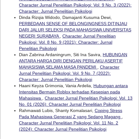
Character Jurnal Penelitian Psikologi: Vol. 9 No. 3 (2022):
Character: Jurnal Penelitian Psikologi
Dinda Rizqia Widodo, Damajanti Kusuma Dewi,
PERBEDAAN SENSE OF BELONGINGNESS DITINJAU
DARI JALUR SELEKSI PADA MAHASISWA UNIVERSITAS
NEGERI SURABAYA
,
Character Jurnal Penelitian
Psikologi: Vol. 8 No. 9 (2021): Character: Jurnal
Penelitian Psikologi
Dian Zabrina Ardaningrum, Siti Ina Savira,
HUBUNGAN
ANTARA HARGA DIRI DENGAN PERILAKU ASERTIF
MAHASISWA SELAMA MASA PANDEMI
,
Character
Jurnal Penelitian Psikologi: Vol. 9 No. 7 (2022):
Character: Jurnal Penelitian Psikologi
Haani Keyza Grimonia, Vania Ardelia,
Hubungan antara
Intensitas Bermain Roblox terhadap Kesepian pada
Mahasiswa
,
Character Jurnal Penelitian Psikologi: Vol. 13
No. 01 (2026): Character Jurnal Penelitian Psikologi
Rahmawati Lubis, Shanty Komalasari,
Coping Stress
Pada Mahasiswa Generasi Z yang Sedang Magang
,
Character Jurnal Penelitian Psikologi: Vol. 11 No. 2
(2024): Character Jurnal Penelitian Psikologi