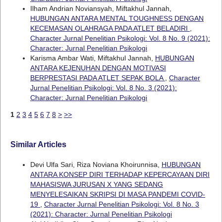
Ilham Andrian Noviansyah, Miftakhul Jannah,
HUBUNGAN ANTARA MENTAL TOUGHNESS DENGAN
KECEMASAN OLAHRAGA PADA ATLET BELADIRI
,
Character Jurnal Penelitian Psikologi: Vol. 8 No. 9 (2021):
Character: Jurnal Penelitian Psikologi
Karisma Ambar Wati, Miftakhul Jannah,
HUBUNGAN
ANTARA KEJENUHAN DENGAN MOTIVASI
BERPRESTASI PADA ATLET SEPAK BOLA
,
Character
Jurnal Penelitian Psikologi: Vol. 8 No. 3 (2021):
Character: Jurnal Penelitian Psikologi
1
2
3
4
5
6
7
8
>
>>
Similar Articles
Devi Ulfa Sari, Riza Noviana Khoirunnisa,
HUBUNGAN
ANTARA KONSEP DIRI TERHADAP KEPERCAYAAN DIRI
MAHASISWA JURUSAN X YANG SEDANG
MENYELESAIKAN SKRIPSI DI MASA PANDEMI COVID-
19
,
Character Jurnal Penelitian Psikologi: Vol. 8 No. 3
(2021): Character: Jurnal Penelitian Psikologi