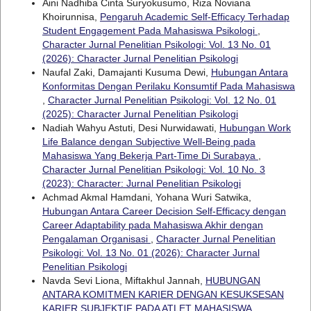
Aini Nadhiba Cinta Suryokusumo, Riza Noviana
Khoirunnisa,
Pengaruh Academic Self-Efficacy Terhadap
Student Engagement Pada Mahasiswa Psikologi
,
Character Jurnal Penelitian Psikologi: Vol. 13 No. 01
(2026): Character Jurnal Penelitian Psikologi
Naufal Zaki, Damajanti Kusuma Dewi,
Hubungan Antara
Konformitas Dengan Perilaku Konsumtif Pada Mahasiswa
,
Character Jurnal Penelitian Psikologi: Vol. 12 No. 01
(2025): Character Jurnal Penelitian Psikologi
Nadiah Wahyu Astuti, Desi Nurwidawati,
Hubungan Work
Life Balance dengan Subjective Well-Being pada
Mahasiswa Yang Bekerja Part-Time Di Surabaya
,
Character Jurnal Penelitian Psikologi: Vol. 10 No. 3
(2023): Character: Jurnal Penelitian Psikologi
Achmad Akmal Hamdani, Yohana Wuri Satwika,
Hubungan Antara Career Decision Self-Efficacy dengan
Career Adaptability pada Mahasiswa Akhir dengan
Pengalaman Organisasi
,
Character Jurnal Penelitian
Psikologi: Vol. 13 No. 01 (2026): Character Jurnal
Penelitian Psikologi
Navda Sevi Liona, Miftakhul Jannah,
HUBUNGAN
ANTARA KOMITMEN KARIER DENGAN KESUKSESAN
KARIER SUBJEKTIF PADA ATLET MAHASISWA
,