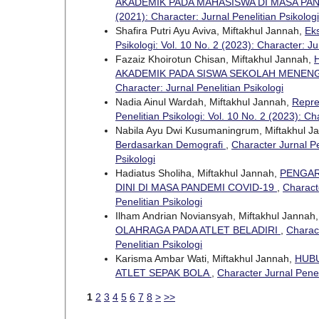
AKADEMIK PADA MAHASISWA DI MASA PA
(2021): Character: Jurnal Penelitian Psikologi
Shafira Putri Ayu Aviva, Miftakhul Jannah,
Ek
Psikologi: Vol. 10 No. 2 (2023): Character: Ju
Fazaiz Khoirotun Chisan, Miftakhul Jannah,
AKADEMIK PADA SISWA SEKOLAH MENEN
Character: Jurnal Penelitian Psikologi
Nadia Ainul Wardah, Miftakhul Jannah,
Repre
Penelitian Psikologi: Vol. 10 No. 2 (2023): Ch
Nabila Ayu Dwi Kusumaningrum, Miftakhul J
Berdasarkan Demografi
,
Character Jurnal Pe
Psikologi
Hadiatus Sholiha, Miftakhul Jannah,
PENGAR
DINI DI MASA PANDEMI COVID-19
,
Characte
Penelitian Psikologi
Ilham Andrian Noviansyah, Miftakhul Jannah
OLAHRAGA PADA ATLET BELADIRI
,
Charact
Penelitian Psikologi
Karisma Ambar Wati, Miftakhul Jannah,
HUB
ATLET SEPAK BOLA
,
Character Jurnal Peneli
1
2
3
4
5
6
7
8
>
>>