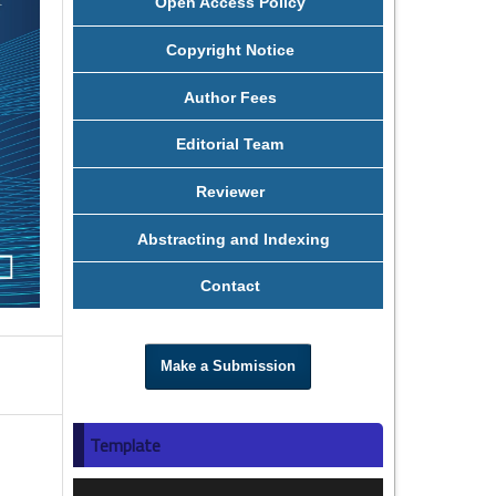
Open Access Policy
Copyright Notice
Author Fees
Editorial Team
Reviewer
Abstracting and Indexing
Contact
Make a Submission
Template