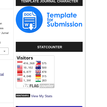
TEMPLATE JOURNAL CHARACTER
an
swa
 Jurnal
6
STATCOUNTER
nal
View My Stats