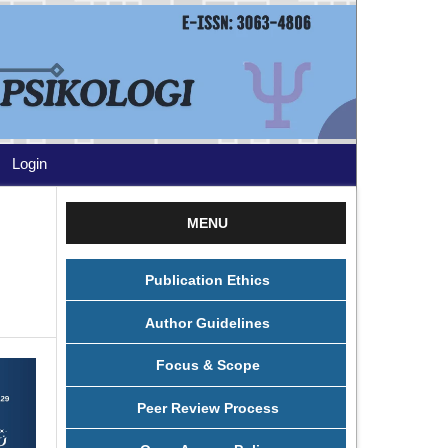
Login
MENU
Publication Ethics
Author Guidelines
Focus & Scope
Peer Review Process