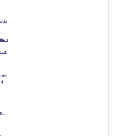
Pada
itian
sari
,
HAN
 4
gi: