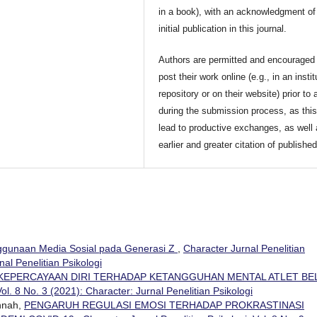
in a book), with an acknowledgment of 
initial publication in this journal.
Authors are permitted and encouraged 
post their work online (e.g., in an instit
repository or on their website) prior to 
during the submission process, as thi
lead to productive exchanges, as well
earlier and greater citation of publishe
gunaan Media Sosial pada Generasi Z
,
Character Jurnal Penelitian
nal Penelitian Psikologi
EPERCAYAAN DIRI TERHADAP KETANGGUHAN MENTAL ATLET BE
Vol. 8 No. 3 (2021): Character: Jurnal Penelitian Psikologi
nnah,
PENGARUH REGULASI EMOSI TERHADAP PROKRASTINASI