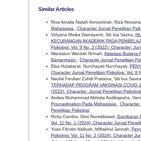
Similar Articles
Riva Amalia Nailah Annashirah, Riza Noviana
Mahasiswa
,
Character Jurnal Penelitian Psik
Virlyana Meika Damayanti, Siti Ina Savira,
HU
KECURANGAN AKADEMIK PADA PEMBELAJA
Psikologi: Vol. 9 No. 2 (2022): Character: Jur
Wardatun Wardah Ni'mah,
Adaptasi Budaya P
Banjarmasin
,
Character Jurnal Penelitian Psi
Elsa Hutabarat, Nurchayati Nurchayati,
PENY
Character Jurnal Penelitian Psikologi: Vol. 8 
Naufal Ferdian Zuhdi Pratama, Siti Ina Savir
TERHADAP PROGRAM VAKSINASI COVID-
(2022): Character: Jurnal Penelitian Psikologi
Andea Muhammad Abhista Andikaputra, Vania
Procrastination Pada Mahasiswa
,
Character 
Penelitian Psikologi
Ricky Candra, Desi Nurwidawati,
Gambaran 
Vol. 11 No. 1 (2024): Character Jurnal Penelit
Yuan Fitrotin Nafisah, Miftakhul Jannah,
Peng
Psikologi: Vol. 11 No. 2 (2024): Character Jur