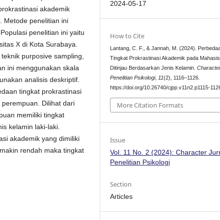
2024-05-17
prokrastinasi akademik
 Metode penelitian ini
pulasi penelitian ini yaitu
How to Cite
itas X di Kota Surabaya.
Lantang, C. F., & Jannah, M. (2024). Perbeda
teknik purposive sampling,
Tingkat Prokrastinasi Akademik pada Mahasi
an ini menggunakan skala
Ditinjau Berdasarkan Jenis Kelamin.
Character
Penelitian Psikologi
,
11
(2), 1116–1126.
nakan analisis deskriptif.
https://doi.org/10.26740/cjpp.v11n2.p1115-112
daan tingkat prokrastinasi
perempuan. Dilihat dari
More Citation Formats
puan memiliki tingkat
s kelamin laki-laki.
asi akademik yang dimiliki
Issue
emakin rendah maka tingkat
Vol. 11 No. 2 (2024): Character Jur
Penelitian Psikologi
.
Section
Articles