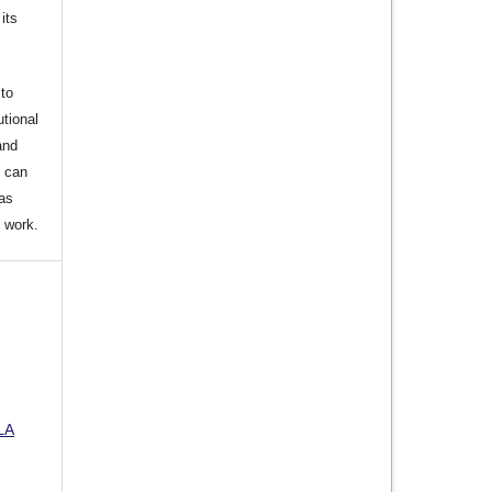
its
to
utional
and
s can
 as
d work.
LA