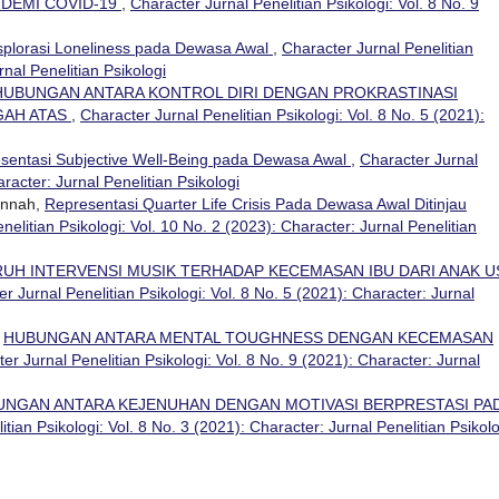
NDEMI COVID-19
,
Character Jurnal Penelitian Psikologi: Vol. 8 No. 9
splorasi Loneliness pada Dewasa Awal
,
Character Jurnal Penelitian
rnal Penelitian Psikologi
HUBUNGAN ANTARA KONTROL DIRI DENGAN PROKRASTINASI
GAH ATAS
,
Character Jurnal Penelitian Psikologi: Vol. 8 No. 5 (2021):
sentasi Subjective Well-Being pada Dewasa Awal
,
Character Jurnal
aracter: Jurnal Penelitian Psikologi
annah,
Representasi Quarter Life Crisis Pada Dewasa Awal Ditinjau
nelitian Psikologi: Vol. 10 No. 2 (2023): Character: Jurnal Penelitian
UH INTERVENSI MUSIK TERHADAP KECEMASAN IBU DARI ANAK U
r Jurnal Penelitian Psikologi: Vol. 8 No. 5 (2021): Character: Jurnal
,
HUBUNGAN ANTARA MENTAL TOUGHNESS DENGAN KECEMASAN
er Jurnal Penelitian Psikologi: Vol. 8 No. 9 (2021): Character: Jurnal
UNGAN ANTARA KEJENUHAN DENGAN MOTIVASI BERPRESTASI PA
tian Psikologi: Vol. 8 No. 3 (2021): Character: Jurnal Penelitian Psikolo