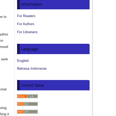
Information
For Readers
ee to
For Authors
For Librarians
author.
ion
censed
Language
e work
English
Bahasa Indonesia
s
Current Issue
ional
sting
hing it