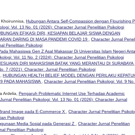
 Khoirunnisa,
Hubungan Antara Self-Compassion dengan Flourishing 
ologi: Vol. 13 No. 01 (2026): Character Jurnal Penelitian Psikologi
BUNGAN EFIKASI DIRI, KESIAPAN BELAJAR SISWA DENGAN
RAN DARING DI MASA PANDEMI COVID 19
,
Character Jurnal Penel
nal Penelitian Psikologi
ada Mahasiswa Gen Z Asal Makassar Di Universitas Islam Negeri Anta
kologi: Vol. 11 No. 2 (2024): Character Jurnal Penelitian Psikologi
ESUAIAN DIRI MAHASISWA BATAK YANG MERANTAU DI SURABAYA
No. 7 (2021): Character: Jurnal Penelitian Psikologi
a,
HUBUNGAN HEALTH BELIEF MODEL DENGAN PERILAKU KEPATU
19 PADA MAHASISWA
,
Character Jurnal Penelitian Psikologi: Vol. 9 No.
 Ardelia,
Pengaruh Problematic Internet Use Terhadap Academic
Jurnal Penelitian Psikologi: Vol. 13 No. 01 (2026): Character Jurnal
Brand Image pada E-Commerce X
,
Character Jurnal Penelitian Psikolo
ian Psikologi
gunaan Media Sosial pada Generasi Z
,
Character Jurnal Penelitian
nal Penelitian Psikologi