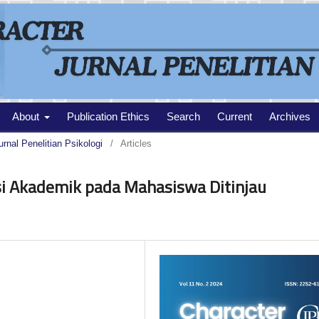
About
Publication Ethics
Search
Current
Archives
urnal Penelitian Psikologi
/
Articles
si Akademik pada Mahasiswa Ditinjau