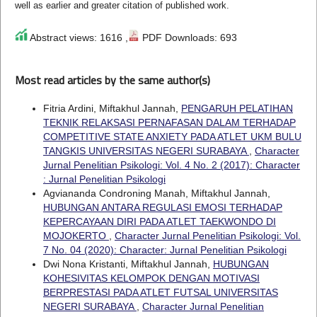
well as earlier and greater citation of published work.
Abstract views: 1616 ,
PDF Downloads: 693
Most read articles by the same author(s)
Fitria Ardini, Miftakhul Jannah,
PENGARUH PELATIHAN
TEKNIK RELAKSASI PERNAFASAN DALAM TERHADAP
COMPETITIVE STATE ANXIETY PADA ATLET UKM BULU
TANGKIS UNIVERSITAS NEGERI SURABAYA
,
Character
Jurnal Penelitian Psikologi: Vol. 4 No. 2 (2017): Character
: Jurnal Penelitian Psikologi
Agviananda Condroning Manah, Miftakhul Jannah,
HUBUNGAN ANTARA REGULASI EMOSI TERHADAP
KEPERCAYAAN DIRI PADA ATLET TAEKWONDO DI
MOJOKERTO
,
Character Jurnal Penelitian Psikologi: Vol.
7 No. 04 (2020): Character: Jurnal Penelitian Psikologi
Dwi Nona Kristanti, Miftakhul Jannah,
HUBUNGAN
KOHESIVITAS KELOMPOK DENGAN MOTIVASI
BERPRESTASI PADA ATLET FUTSAL UNIVERSITAS
NEGERI SURABAYA
,
Character Jurnal Penelitian