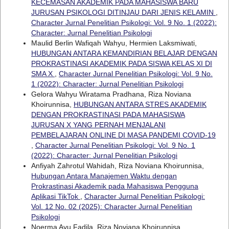
KECEMASAN AKADEMIK PADA MAHASISWA BARU
JURUSAN PSIKOLOGI DITINJAU DARI JENIS KELAMIN
,
Character Jurnal Penelitian Psikologi: Vol. 9 No. 1 (2022):
Character: Jurnal Penelitian Psikologi
Maulid Berlin Wafiqah Wahyu, Hermien Laksmiwati,
HUBUNGAN ANTARA KEMANDIRIAN BELAJAR DENGAN
PROKRASTINASI AKADEMIK PADA SISWA KELAS XI DI
SMA X
,
Character Jurnal Penelitian Psikologi: Vol. 9 No.
1 (2022): Character: Jurnal Penelitian Psikologi
Gelora Wahyu Wiratama Pradhana, Riza Noviana
Khoirunnisa,
HUBUNGAN ANTARA STRES AKADEMIK
DENGAN PROKRASTINASI PADA MAHASISWA
JURUSAN X YANG PERNAH MENJALANI
PEMBELAJARAN ONLINE DI MASA PANDEMI COVID-19
,
Character Jurnal Penelitian Psikologi: Vol. 9 No. 1
(2022): Character: Jurnal Penelitian Psikologi
Anfiyah Zahrotul Wahidah, Riza Noviana Khoirunnisa,
Hubungan Antara Manajemen Waktu dengan
Prokrastinasi Akademik pada Mahasiswa Pengguna
Aplikasi TikTok
,
Character Jurnal Penelitian Psikologi:
Vol. 12 No. 02 (2025): Character Jurnal Penelitian
Psikologi
Noerma Ayu Fadila, Riza Noviana Khoirunnisa,