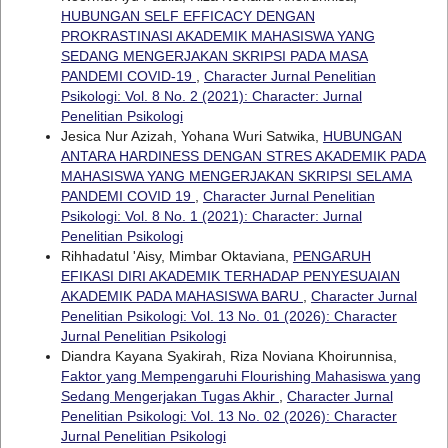
HUBUNGAN SELF EFFICACY DENGAN
PROKRASTINASI AKADEMIK MAHASISWA YANG
SEDANG MENGERJAKAN SKRIPSI PADA MASA
PANDEMI COVID-19
,
Character Jurnal Penelitian
Psikologi: Vol. 8 No. 2 (2021): Character: Jurnal
Penelitian Psikologi
Jesica Nur Azizah, Yohana Wuri Satwika,
HUBUNGAN
ANTARA HARDINESS DENGAN STRES AKADEMIK PADA
MAHASISWA YANG MENGERJAKAN SKRIPSI SELAMA
PANDEMI COVID 19
,
Character Jurnal Penelitian
Psikologi: Vol. 8 No. 1 (2021): Character: Jurnal
Penelitian Psikologi
Rihhadatul 'Aisy, Mimbar Oktaviana,
PENGARUH
EFIKASI DIRI AKADEMIK TERHADAP PENYESUAIAN
AKADEMIK PADA MAHASISWA BARU
,
Character Jurnal
Penelitian Psikologi: Vol. 13 No. 01 (2026): Character
Jurnal Penelitian Psikologi
Diandra Kayana Syakirah, Riza Noviana Khoirunnisa,
Faktor yang Mempengaruhi Flourishing Mahasiswa yang
Sedang Mengerjakan Tugas Akhir
,
Character Jurnal
Penelitian Psikologi: Vol. 13 No. 02 (2026): Character
Jurnal Penelitian Psikologi