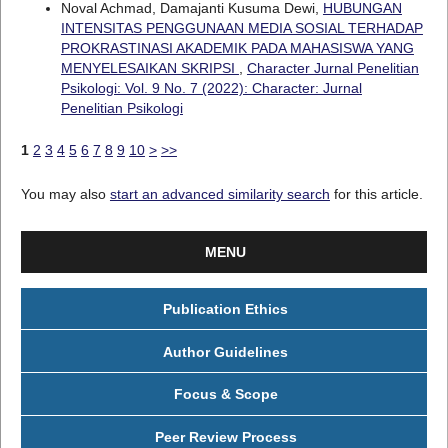
Noval Achmad, Damajanti Kusuma Dewi,
HUBUNGAN
INTENSITAS PENGGUNAAN MEDIA SOSIAL TERHADAP
PROKRASTINASI AKADEMIK PADA MAHASISWA YANG
MENYELESAIKAN SKRIPSI
,
Character Jurnal Penelitian
Psikologi: Vol. 9 No. 7 (2022): Character: Jurnal
Penelitian Psikologi
1
2
3
4
5
6
7
8
9
10
>
>>
You may also
start an advanced similarity search
for this article.
MENU
Publication Ethics
Author Guidelines
Focus & Scope
Peer Review Process