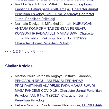
Rio Eka Syach Putra, Miftakhul Jannah,
Eksplorasi
Emotional Eating pada AtletRemaja
,
Character Jurnal
Penelitian Psikologi: Vol. 11 No. 2 (2024): Character
Jurnal Penelitian Psikologi
Nurmala Deviyanti, Miftakhul Jannah,
HUBUNGAN
ANTARA KONFORMITAS DENGAN PERILAKU
KONSUMTIF PADA ATLET MAHASISWA
,
Character
Jurnal Penelitian Psikologi: Vol. 9 No. 3 (2022):
Character: Jurnal Penelitian Psikologi
<<
<
1
2
3
4
5
6
7
8
>
>>
Similar Articles
Martha Paula Veronika Kogoya, Miftakhul Jannah,
PENGARUH REGULASI EMOSI TERHADAP
PROKRASTINASI AKADEMIK PADA MAHASISWA DI
MASA PANDEMI COVID-19
,
Character Jurnal Penelitian
Psikologi: Vol. 8 No. 9 (2021): Character: Jurnal
Penelitian Psikologi
Felisca Novitria, Riza Noviana Khoirunnisa,
PERBEDAAN