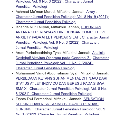
Psikologi: Vol. 9 No. 3 (2022): Character: Jurnal
Penelitian Psikologi
Achmad Ma'mun Murod, Miftakhul Jannah,
Array
,
Character Jurnal Penelitian Psikologi: Vol. 8 No. 9 (2021):
Character: Jurnal Penelitian Psikologi
Isnanda Nur Lailiyah, Miftakhul Jannah,
HUBUNGAN
ANTARA KEPERCAYAAN DIRI DENGAN COMPETITIVE
ANXIETY PADA ATLET PENCAK SILAT
,
Character Jurnal
Penelitian Psikologi: Vol. 9 No. 3 (2022): Character:
Jurnal Penelitian Psikologi
Arum Purbohesthining Tyas, Miftakhul Jannah,
Analisis
Deskriptif Aktivitas Olahraga pada Generasi Z
,
Character
Jurnal Penelitian Psikologi: Vol. 11 No. 2 (2024):
Character Jurnal Penelitian Psikologi
Muhammad Vandif Abdurrahman Syah, Miftakhul Jannah,
PERBEDAAN KETANGGUHAN MENTAL DITINJAU DARI
STATUS ATLET INDIVIDU DAN BEREGU PADA SISWA
SMA X
,
Character Jurnal Penelitian Psikologi: Vol. 8 No.
8 (2021): Character: Jurnal Penelitian Psikologi
Frysta Dwi Permadani, Miftakhul Jannah,
SENSATION
SEEKING DAN RISK TAKING BEHAVIOR PENDAKI
GUNUNG
,
Character Jurnal Penelitian Psikologi: Vol. 9
No. 1 (2022): Character: Jurnal Penelitian Psikologi