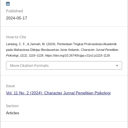
Published
2024-05-17
How to Cite
Lantang, C. F., & Jannah, M. (2024). Perbedaan Tingkat Prokrastinasi Akademik
pada Mahasiswa Ditinjau Berdasarkan Jenis Kelamin.
Character Jurnal Penelitian
Psikologi
,
11
(2), 1116–1126. https://doi.org/10.26740/cjpp.v11n2.p1115-1126
More Citation Formats
Issue
Vol. 11 No. 2 (2024): Character Jurnal Penelitian Psikologi
Section
Articles