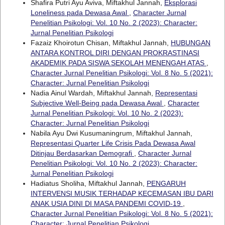
Shafira Putri Ayu Aviva, Miftakhul Jannah,
Eksplorasi
Loneliness pada Dewasa Awal
,
Character Jurnal
Penelitian Psikologi: Vol. 10 No. 2 (2023): Character:
Jurnal Penelitian Psikologi
Fazaiz Khoirotun Chisan, Miftakhul Jannah,
HUBUNGAN
ANTARA KONTROL DIRI DENGAN PROKRASTINASI
AKADEMIK PADA SISWA SEKOLAH MENENGAH ATAS
,
Character Jurnal Penelitian Psikologi: Vol. 8 No. 5 (2021):
Character: Jurnal Penelitian Psikologi
Nadia Ainul Wardah, Miftakhul Jannah,
Representasi
Subjective Well-Being pada Dewasa Awal
,
Character
Jurnal Penelitian Psikologi: Vol. 10 No. 2 (2023):
Character: Jurnal Penelitian Psikologi
Nabila Ayu Dwi Kusumaningrum, Miftakhul Jannah,
Representasi Quarter Life Crisis Pada Dewasa Awal
Ditinjau Berdasarkan Demografi
,
Character Jurnal
Penelitian Psikologi: Vol. 10 No. 2 (2023): Character:
Jurnal Penelitian Psikologi
Hadiatus Sholiha, Miftakhul Jannah,
PENGARUH
INTERVENSI MUSIK TERHADAP KECEMASAN IBU DARI
ANAK USIA DINI DI MASA PANDEMI COVID-19
,
Character Jurnal Penelitian Psikologi: Vol. 8 No. 5 (2021):
Character: Jurnal Penelitian Psikologi