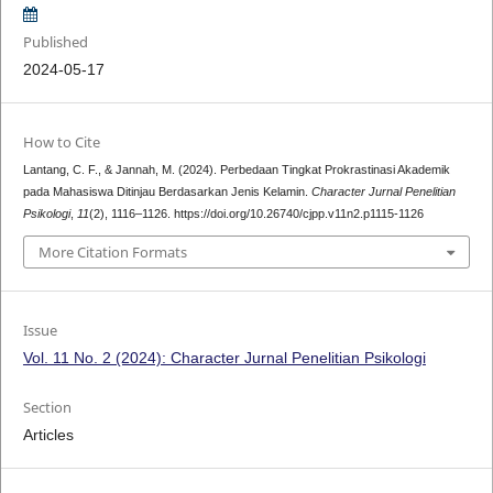
Published
2024-05-17
How to Cite
Lantang, C. F., & Jannah, M. (2024). Perbedaan Tingkat Prokrastinasi Akademik
pada Mahasiswa Ditinjau Berdasarkan Jenis Kelamin.
Character Jurnal Penelitian
Psikologi
,
11
(2), 1116–1126. https://doi.org/10.26740/cjpp.v11n2.p1115-1126
More Citation Formats
Issue
Vol. 11 No. 2 (2024): Character Jurnal Penelitian Psikologi
Section
Articles