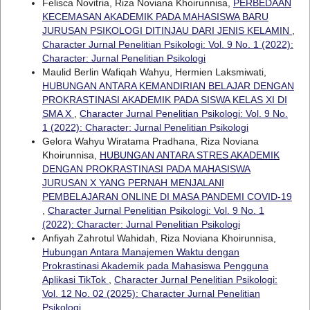
Felisca Novitria, Riza Noviana Khoirunnisa,
PERBEDAAN
KECEMASAN AKADEMIK PADA MAHASISWA BARU
JURUSAN PSIKOLOGI DITINJAU DARI JENIS KELAMIN
,
Character Jurnal Penelitian Psikologi: Vol. 9 No. 1 (2022):
Character: Jurnal Penelitian Psikologi
Maulid Berlin Wafiqah Wahyu, Hermien Laksmiwati,
HUBUNGAN ANTARA KEMANDIRIAN BELAJAR DENGAN
PROKRASTINASI AKADEMIK PADA SISWA KELAS XI DI
SMA X
,
Character Jurnal Penelitian Psikologi: Vol. 9 No.
1 (2022): Character: Jurnal Penelitian Psikologi
Gelora Wahyu Wiratama Pradhana, Riza Noviana
Khoirunnisa,
HUBUNGAN ANTARA STRES AKADEMIK
DENGAN PROKRASTINASI PADA MAHASISWA
JURUSAN X YANG PERNAH MENJALANI
PEMBELAJARAN ONLINE DI MASA PANDEMI COVID-19
,
Character Jurnal Penelitian Psikologi: Vol. 9 No. 1
(2022): Character: Jurnal Penelitian Psikologi
Anfiyah Zahrotul Wahidah, Riza Noviana Khoirunnisa,
Hubungan Antara Manajemen Waktu dengan
Prokrastinasi Akademik pada Mahasiswa Pengguna
Aplikasi TikTok
,
Character Jurnal Penelitian Psikologi:
Vol. 12 No. 02 (2025): Character Jurnal Penelitian
Psikologi