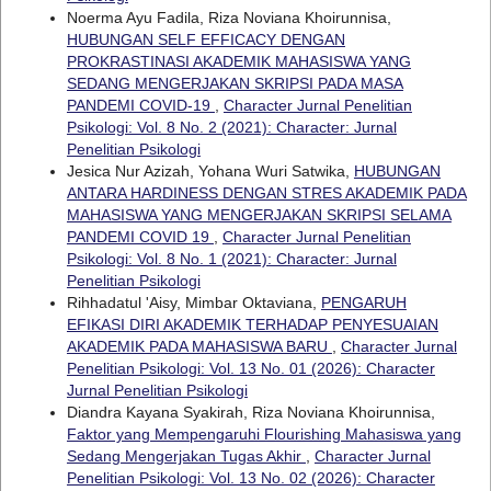
Noerma Ayu Fadila, Riza Noviana Khoirunnisa,
HUBUNGAN SELF EFFICACY DENGAN
PROKRASTINASI AKADEMIK MAHASISWA YANG
SEDANG MENGERJAKAN SKRIPSI PADA MASA
PANDEMI COVID-19
,
Character Jurnal Penelitian
Psikologi: Vol. 8 No. 2 (2021): Character: Jurnal
Penelitian Psikologi
Jesica Nur Azizah, Yohana Wuri Satwika,
HUBUNGAN
ANTARA HARDINESS DENGAN STRES AKADEMIK PADA
MAHASISWA YANG MENGERJAKAN SKRIPSI SELAMA
PANDEMI COVID 19
,
Character Jurnal Penelitian
Psikologi: Vol. 8 No. 1 (2021): Character: Jurnal
Penelitian Psikologi
Rihhadatul 'Aisy, Mimbar Oktaviana,
PENGARUH
EFIKASI DIRI AKADEMIK TERHADAP PENYESUAIAN
AKADEMIK PADA MAHASISWA BARU
,
Character Jurnal
Penelitian Psikologi: Vol. 13 No. 01 (2026): Character
Jurnal Penelitian Psikologi
Diandra Kayana Syakirah, Riza Noviana Khoirunnisa,
Faktor yang Mempengaruhi Flourishing Mahasiswa yang
Sedang Mengerjakan Tugas Akhir
,
Character Jurnal
Penelitian Psikologi: Vol. 13 No. 02 (2026): Character