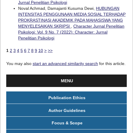
Jurnal Penelitian Psikologi
Noval Achmad, Damajanti Kusuma Dewi,
HUBUNGAN
INTENSITAS PENGGUNAAN MEDIA SOSIAL TERHADAP
PROKRASTINASI AKADEMIK PADA MAHASISWA YANG
MENYELESAIKAN SKRIPSI
,
Character Jurnal Penelitian
Psikologi: Vol. 9 No. 7 (2022): Character: Jurnal
Penelitian Psikologi
1
2
3
4
5
6
7
8
9
10
>
>>
You may also
start an advanced similarity search
for this article.
MENU
Publication Ethics
Author Guidelines
Focus & Scope