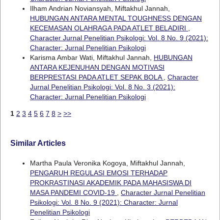
Ilham Andrian Noviansyah, Miftakhul Jannah,
HUBUNGAN ANTARA MENTAL TOUGHNESS DENGAN
KECEMASAN OLAHRAGA PADA ATLET BELADIRI
,
Character Jurnal Penelitian Psikologi: Vol. 8 No. 9 (2021):
Character: Jurnal Penelitian Psikologi
Karisma Ambar Wati, Miftakhul Jannah,
HUBUNGAN
ANTARA KEJENUHAN DENGAN MOTIVASI
BERPRESTASI PADA ATLET SEPAK BOLA
,
Character
Jurnal Penelitian Psikologi: Vol. 8 No. 3 (2021):
Character: Jurnal Penelitian Psikologi
1
2
3
4
5
6
7
8
>
>>
Similar Articles
Martha Paula Veronika Kogoya, Miftakhul Jannah,
PENGARUH REGULASI EMOSI TERHADAP
PROKRASTINASI AKADEMIK PADA MAHASISWA DI
MASA PANDEMI COVID-19
,
Character Jurnal Penelitian
Psikologi: Vol. 8 No. 9 (2021): Character: Jurnal
Penelitian Psikologi