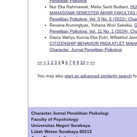
Penelitian Psikologi
Nur Eka Rahmawati, Meita Santi Budiani,
HU
MAHASISWA SEMESTER AKHIR FAKULTAS 
Penelitian Psikologi: Vol. 9 No. 5 (2022): Cha
Revana Aruningtyas, Yohana Wuri Satwika,
G
Penelitian Psikologi: Vol. 11 No. 1 (2024): Ch
Diana Wahyu Kurnia Eka Putri, Miftakhul Ja
CITIZENSHIP BEHAVIOR PADA ATLET MA
Character: Jurnal Penelitian Psikologi
<<
<
1
2
3
4
5
6
7
8
9
10
>
>>
You may also
start an advanced similarity search
for
Character Jurnal Penelitian Psikologi
Faculty of Psychology
Universitas Negeri Surabaya
Lidah Wetan Surabaya 60213