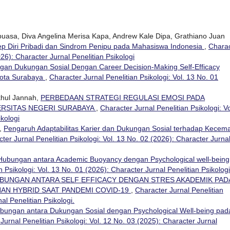
buasa, Diva Angelina Merisa Kapa, Andrew Kale Dipa, Grathiano Juan
p Diri Pribadi dan Sindrom Penipu pada Mahasiswa Indonesia
,
Charac
026): Character Jurnal Penelitian Psikologi
an Dukungan Sosial Dengan Career Decision-Making Self-Efficacy
Kota Surabaya
,
Character Jurnal Penelitian Psikologi: Vol. 13 No. 01
akhul Jannah,
PERBEDAAN STRATEGI REGULASI EMOSI PADA
ERSITAS NEGERI SURABAYA
,
Character Jurnal Penelitian Psikologi: Vo
ikologi
i,
Pengaruh Adaptabilitas Karier dan Dukungan Sosial terhadap Kecem
ter Jurnal Penelitian Psikologi: Vol. 13 No. 02 (2026): Character Jurna
Hubungan antara Academic Buoyancy dengan Psychological well-being
n Psikologi: Vol. 13 No. 01 (2026): Character Jurnal Penelitian Psikologi
BUNGAN ANTARA SELF EFFICACY DENGAN STRES AKADEMIK PAD
AN HYBRID SAAT PANDEMI COVID-19
,
Character Jurnal Penelitian
al Penelitian Psikologi.
bungan antara Dukungan Sosial dengan Psychological Well-being pad
Jurnal Penelitian Psikologi: Vol. 12 No. 03 (2025): Character Jurnal