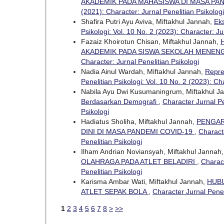
AKADEMIK PADA MAHASISWA DI MASA PA
(2021): Character: Jurnal Penelitian Psikologi
Shafira Putri Ayu Aviva, Miftakhul Jannah,
Ek
Psikologi: Vol. 10 No. 2 (2023): Character: Ju
Fazaiz Khoirotun Chisan, Miftakhul Jannah,
AKADEMIK PADA SISWA SEKOLAH MENEN
Character: Jurnal Penelitian Psikologi
Nadia Ainul Wardah, Miftakhul Jannah,
Repre
Penelitian Psikologi: Vol. 10 No. 2 (2023): Ch
Nabila Ayu Dwi Kusumaningrum, Miftakhul J
Berdasarkan Demografi
,
Character Jurnal Pe
Psikologi
Hadiatus Sholiha, Miftakhul Jannah,
PENGAR
DINI DI MASA PANDEMI COVID-19
,
Characte
Penelitian Psikologi
Ilham Andrian Noviansyah, Miftakhul Jannah
OLAHRAGA PADA ATLET BELADIRI
,
Charact
Penelitian Psikologi
Karisma Ambar Wati, Miftakhul Jannah,
HUB
ATLET SEPAK BOLA
,
Character Jurnal Peneli
1
2
3
4
5
6
7
8
>
>>