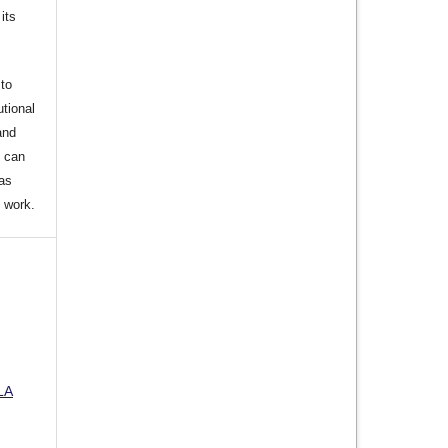
its
to
utional
and
s can
 as
d work.
LA