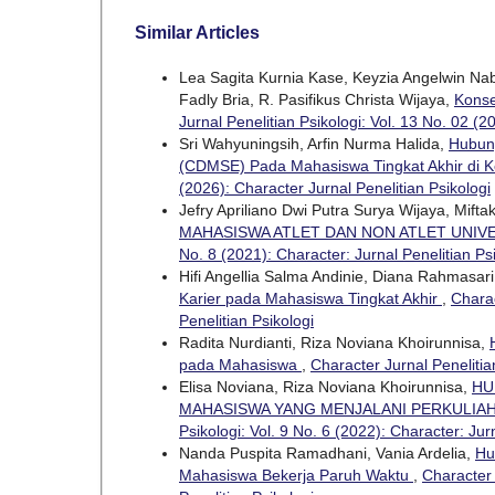
Similar Articles
Lea Sagita Kurnia Kase, Keyzia Angelwin Na
Fadly Bria, R. Pasifikus Christa Wijaya,
Konse
Jurnal Penelitian Psikologi: Vol. 13 No. 02 (2
Sri Wahyuningsih, Arfin Nurma Halida,
Hubung
(CDMSE) Pada Mahasiswa Tingkat Akhir di 
(2026): Character Jurnal Penelitian Psikologi
Jefry Apriliano Dwi Putra Surya Wijaya, Mift
MAHASISWA ATLET DAN NON ATLET UNIV
No. 8 (2021): Character: Jurnal Penelitian Ps
Hifi Angellia Salma Andinie, Diana Rahmasar
Karier pada Mahasiswa Tingkat Akhir
,
Charac
Penelitian Psikologi
Radita Nurdianti, Riza Noviana Khoirunnisa,
pada Mahasiswa
,
Character Jurnal Penelitia
Elisa Noviana, Riza Noviana Khoirunnisa,
HU
MAHASISWA YANG MENJALANI PERKULIAH
Psikologi: Vol. 9 No. 6 (2022): Character: Jurn
Nanda Puspita Ramadhani, Vania Ardelia,
Hu
Mahasiswa Bekerja Paruh Waktu
,
Character 