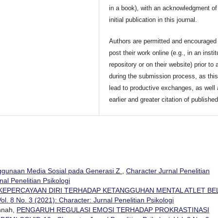
in a book), with an acknowledgment of 
initial publication in this journal.
Authors are permitted and encouraged 
post their work online (e.g., in an instit
repository or on their website) prior to 
during the submission process, as thi
lead to productive exchanges, as well
earlier and greater citation of publishe
gunaan Media Sosial pada Generasi Z
,
Character Jurnal Penelitian
nal Penelitian Psikologi
EPERCAYAAN DIRI TERHADAP KETANGGUHAN MENTAL ATLET BE
Vol. 8 No. 3 (2021): Character: Jurnal Penelitian Psikologi
nnah,
PENGARUH REGULASI EMOSI TERHADAP PROKRASTINASI