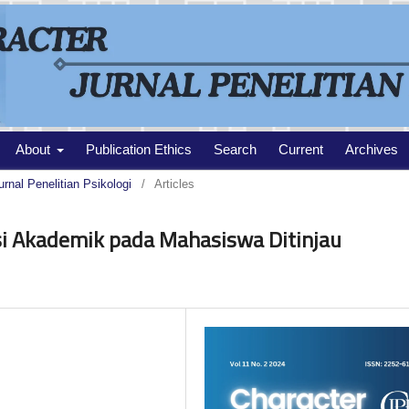
About
Publication Ethics
Search
Current
Archives
urnal Penelitian Psikologi
/
Articles
si Akademik pada Mahasiswa Ditinjau