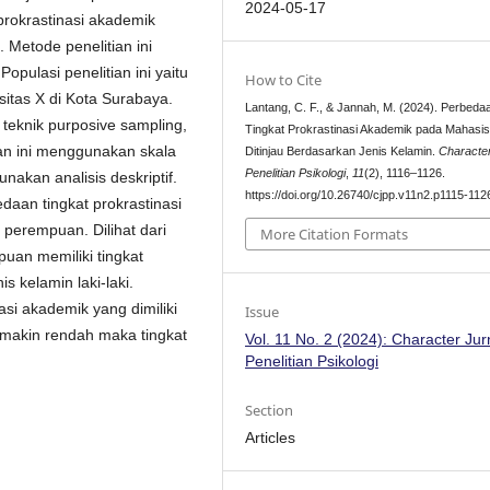
2024-05-17
prokrastinasi akademik
 Metode penelitian ini
pulasi penelitian ini yaitu
How to Cite
itas X di Kota Surabaya.
Lantang, C. F., & Jannah, M. (2024). Perbeda
teknik purposive sampling,
Tingkat Prokrastinasi Akademik pada Mahasi
an ini menggunakan skala
Ditinjau Berdasarkan Jenis Kelamin.
Character
Penelitian Psikologi
,
11
(2), 1116–1126.
nakan analisis deskriptif.
https://doi.org/10.26740/cjpp.v11n2.p1115-112
daan tingkat prokrastinasi
perempuan. Dilihat dari
More Citation Formats
puan memiliki tingkat
s kelamin laki-laki.
asi akademik yang dimiliki
Issue
emakin rendah maka tingkat
Vol. 11 No. 2 (2024): Character Jur
Penelitian Psikologi
.
Section
Articles