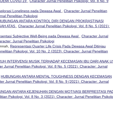
NDEMI COVID-19
,
Character Jurnal Penelitian Psikologi: Vol. 8 No. 9
splorasi Loneliness pada Dewasa Awal
,
Character Jurnal Penelitian
rnal Penelitian Psikologi
HUBUNGAN ANTARA KONTROL DIRI DENGAN PROKRASTINASI
GAH ATAS
,
Character Jurnal Penelitian Psikologi: Vol. 8 No. 5 (2021):
sentasi Subjective Well-Being pada Dewasa Awal
,
Character Jurnal
aracter: Jurnal Penelitian Psikologi
annah,
Representasi Quarter Life Crisis Pada Dewasa Awal Ditinjau
nelitian Psikologi: Vol. 10 No. 2 (2023): Character: Jurnal Penelitian
UH INTERVENSI MUSIK TERHADAP KECEMASAN IBU DARI ANAK U
r Jurnal Penelitian Psikologi: Vol. 8 No. 5 (2021): Character: Jurnal
,
HUBUNGAN ANTARA MENTAL TOUGHNESS DENGAN KECEMASAN
er Jurnal Penelitian Psikologi: Vol. 8 No. 9 (2021): Character: Jurnal
UNGAN ANTARA KEJENUHAN DENGAN MOTIVASI BERPRESTASI PA
tian Psikologi: Vol. 8 No. 3 (2021): Character: Jurnal Penelitian Psikolo