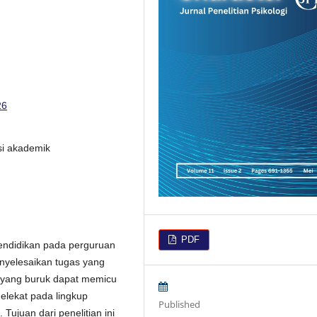
26
si akademik
PDF
ndidikan pada perguruan
enyelesaikan tugas yang
 yang buruk dapat memicu
melekat pada lingkup
Published
Tujuan dari penelitian ini