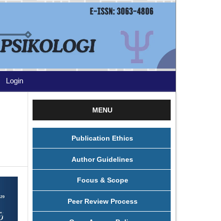
Login
MENU
Publication Ethics
Author Guidelines
Focus & Scope
Peer Review Process