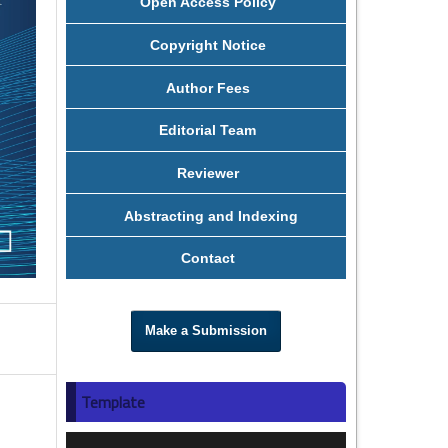
Open Access Policy
Copyright Notice
Author Fees
Editorial Team
Reviewer
Abstracting and Indexing
Contact
Make a Submission
Template