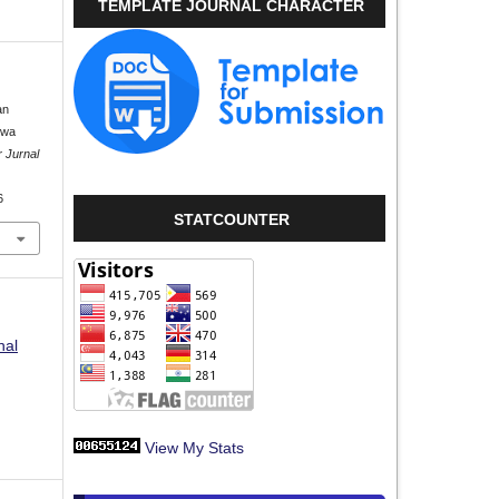
TEMPLATE JOURNAL CHARACTER
an
swa
 Jurnal
6
STATCOUNTER
nal
View My Stats