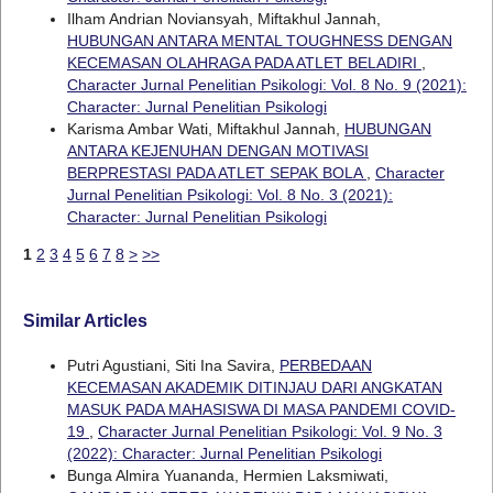
Ilham Andrian Noviansyah, Miftakhul Jannah,
HUBUNGAN ANTARA MENTAL TOUGHNESS DENGAN
KECEMASAN OLAHRAGA PADA ATLET BELADIRI
,
Character Jurnal Penelitian Psikologi: Vol. 8 No. 9 (2021):
Character: Jurnal Penelitian Psikologi
Karisma Ambar Wati, Miftakhul Jannah,
HUBUNGAN
ANTARA KEJENUHAN DENGAN MOTIVASI
BERPRESTASI PADA ATLET SEPAK BOLA
,
Character
Jurnal Penelitian Psikologi: Vol. 8 No. 3 (2021):
Character: Jurnal Penelitian Psikologi
1
2
3
4
5
6
7
8
>
>>
Similar Articles
Putri Agustiani, Siti Ina Savira,
PERBEDAAN
KECEMASAN AKADEMIK DITINJAU DARI ANGKATAN
MASUK PADA MAHASISWA DI MASA PANDEMI COVID-
19
,
Character Jurnal Penelitian Psikologi: Vol. 9 No. 3
(2022): Character: Jurnal Penelitian Psikologi
Bunga Almira Yuananda, Hermien Laksmiwati,