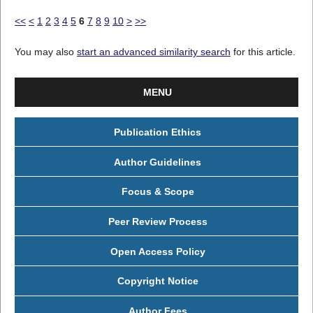
<<
<
1
2
3
4
5
6
7
8
9
10
>
>>
You may also
start an advanced similarity search
for this article.
MENU
Publication Ethics
Author Guidelines
Focus & Scope
Peer Review Process
Open Access Policy
Copyright Notice
Author Fees