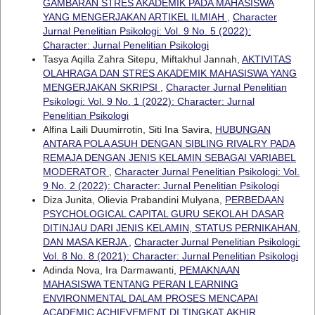
GAMBARAN STRES AKADEMIK PADA MAHASISWA
YANG MENGERJAKAN ARTIKEL ILMIAH
,
Character
Jurnal Penelitian Psikologi: Vol. 9 No. 5 (2022):
Character: Jurnal Penelitian Psikologi
Tasya Aqilla Zahra Sitepu, Miftakhul Jannah,
AKTIVITAS
OLAHRAGA DAN STRES AKADEMIK MAHASISWA YANG
MENGERJAKAN SKRIPSI
,
Character Jurnal Penelitian
Psikologi: Vol. 9 No. 1 (2022): Character: Jurnal
Penelitian Psikologi
Alfina Laili Duumirrotin, Siti Ina Savira,
HUBUNGAN
ANTARA POLA ASUH DENGAN SIBLING RIVALRY PADA
REMAJA DENGAN JENIS KELAMIN SEBAGAI VARIABEL
MODERATOR
,
Character Jurnal Penelitian Psikologi: Vol.
9 No. 2 (2022): Character: Jurnal Penelitian Psikologi
Diza Junita, Olievia Prabandini Mulyana,
PERBEDAAN
PSYCHOLOGICAL CAPITAL GURU SEKOLAH DASAR
DITINJAU DARI JENIS KELAMIN, STATUS PERNIKAHAN,
DAN MASA KERJA
,
Character Jurnal Penelitian Psikologi:
Vol. 8 No. 8 (2021): Character: Jurnal Penelitian Psikologi
Adinda Nova, Ira Darmawanti,
PEMAKNAAN
MAHASISWA TENTANG PERAN LEARNING
ENVIRONMENTAL DALAM PROSES MENCAPAI
ACADEMIC ACHIEVEMENT DI TINGKAT AKHIR
,