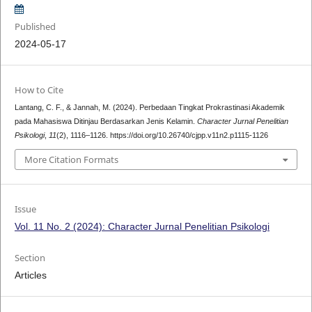
Published
2024-05-17
How to Cite
Lantang, C. F., & Jannah, M. (2024). Perbedaan Tingkat Prokrastinasi Akademik
pada Mahasiswa Ditinjau Berdasarkan Jenis Kelamin.
Character Jurnal Penelitian
Psikologi
,
11
(2), 1116–1126. https://doi.org/10.26740/cjpp.v11n2.p1115-1126
More Citation Formats
Issue
Vol. 11 No. 2 (2024): Character Jurnal Penelitian Psikologi
Section
Articles