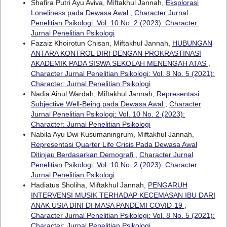
Shafira Putri Ayu Aviva, Miftakhul Jannah,
Eksplorasi
Loneliness pada Dewasa Awal
,
Character Jurnal
Penelitian Psikologi: Vol. 10 No. 2 (2023): Character:
Jurnal Penelitian Psikologi
Fazaiz Khoirotun Chisan, Miftakhul Jannah,
HUBUNGAN
ANTARA KONTROL DIRI DENGAN PROKRASTINASI
AKADEMIK PADA SISWA SEKOLAH MENENGAH ATAS
,
Character Jurnal Penelitian Psikologi: Vol. 8 No. 5 (2021):
Character: Jurnal Penelitian Psikologi
Nadia Ainul Wardah, Miftakhul Jannah,
Representasi
Subjective Well-Being pada Dewasa Awal
,
Character
Jurnal Penelitian Psikologi: Vol. 10 No. 2 (2023):
Character: Jurnal Penelitian Psikologi
Nabila Ayu Dwi Kusumaningrum, Miftakhul Jannah,
Representasi Quarter Life Crisis Pada Dewasa Awal
Ditinjau Berdasarkan Demografi
,
Character Jurnal
Penelitian Psikologi: Vol. 10 No. 2 (2023): Character:
Jurnal Penelitian Psikologi
Hadiatus Sholiha, Miftakhul Jannah,
PENGARUH
INTERVENSI MUSIK TERHADAP KECEMASAN IBU DARI
ANAK USIA DINI DI MASA PANDEMI COVID-19
,
Character Jurnal Penelitian Psikologi: Vol. 8 No. 5 (2021):
Character: Jurnal Penelitian Psikologi