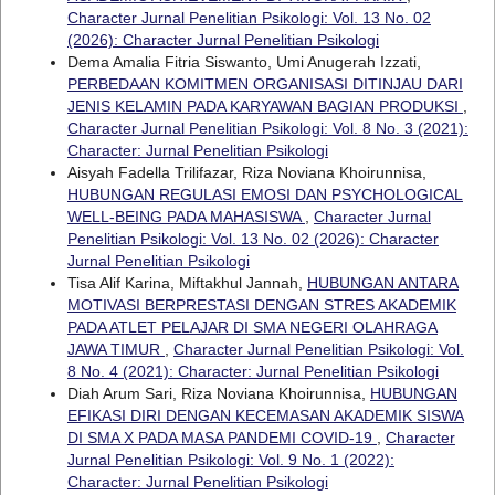
Character Jurnal Penelitian Psikologi: Vol. 13 No. 02
(2026): Character Jurnal Penelitian Psikologi
Dema Amalia Fitria Siswanto, Umi Anugerah Izzati,
PERBEDAAN KOMITMEN ORGANISASI DITINJAU DARI
JENIS KELAMIN PADA KARYAWAN BAGIAN PRODUKSI
,
Character Jurnal Penelitian Psikologi: Vol. 8 No. 3 (2021):
Character: Jurnal Penelitian Psikologi
Aisyah Fadella Trilifazar, Riza Noviana Khoirunnisa,
HUBUNGAN REGULASI EMOSI DAN PSYCHOLOGICAL
WELL-BEING PADA MAHASISWA
,
Character Jurnal
Penelitian Psikologi: Vol. 13 No. 02 (2026): Character
Jurnal Penelitian Psikologi
Tisa Alif Karina, Miftakhul Jannah,
HUBUNGAN ANTARA
MOTIVASI BERPRESTASI DENGAN STRES AKADEMIK
PADA ATLET PELAJAR DI SMA NEGERI OLAHRAGA
JAWA TIMUR
,
Character Jurnal Penelitian Psikologi: Vol.
8 No. 4 (2021): Character: Jurnal Penelitian Psikologi
Diah Arum Sari, Riza Noviana Khoirunnisa,
HUBUNGAN
EFIKASI DIRI DENGAN KECEMASAN AKADEMIK SISWA
DI SMA X PADA MASA PANDEMI COVID-19
,
Character
Jurnal Penelitian Psikologi: Vol. 9 No. 1 (2022):
Character: Jurnal Penelitian Psikologi