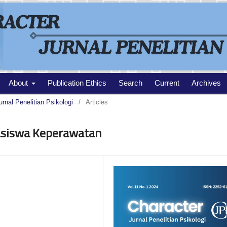
About
Publication Ethics
Search
Current
Archives
urnal Penelitian Psikologi
/
Articles
asiswa Keperawatan