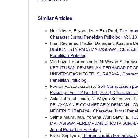
Similar Articles
Nur Ikhsan, Ellyana Ilsan Eka Putri,
The Impac
Character Jurnal Penelitian Psikologi: Vol. 13
Fian Rachmad Pradia, Damajanti Kusuma D
DISHONESTY PADA MAHASISWA
,
Character
Penelitian Psikologi
Viki Love Reformasianto, Ni Wayan Sukmawa
KEPUTUSAN PEMBELIAN TERHADAP PRODU
UNIVERSITAS NEGERI SURABAYA
,
Characte
Penelitian Psikologi
Favian Faizza Azzahira,
Self-Compassion pa
Psikologi: Vol. 12 No. 03 (2025): Character Ju
Aola Zahrotul Ilmiah, Ni Wayan Sukmawati P
PELAYANAN E-COMMERCE X DENGAN LOY
NEGERI SURABAYA
,
Character Jurnal Peneli
Salma Maimunah, Yohana Wuri Satwika,
HU
MAHASISWA PEREMPUAN DI KOTA SURAB
Jurnal Penelitian Psikologi
Elvira Septiyani,
Resiliensi pada Mahasiswa 