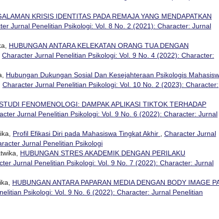
ALAMAN KRISIS IDENTITAS PADA REMAJA YANG MENDAPATKAN
er Jurnal Penelitian Psikologi: Vol. 8 No. 2 (2021): Character: Jurnal
ka,
HUBUNGAN ANTARA KELEKATAN ORANG TUA DENGAN
,
Character Jurnal Penelitian Psikologi: Vol. 9 No. 4 (2022): Character:
a,
Hubungan Dukungan Sosial Dan Kesejahteraan Psikologis Mahasis
,
Character Jurnal Penelitian Psikologi: Vol. 10 No. 2 (2023): Character:
STUDI FENOMENOLOGI: DAMPAK APLIKASI TIKTOK TERHADAP
cter Jurnal Penelitian Psikologi: Vol. 9 No. 6 (2022): Character: Jurnal
ika,
Profil Efikasi Diri pada Mahasiswa Tingkat Akhir
,
Character Jurnal
aracter Jurnal Penelitian Psikologi
atwika,
HUBUNGAN STRES AKADEMIK DENGAN PERILAKU
ter Jurnal Penelitian Psikologi: Vol. 9 No. 7 (2022): Character: Jurnal
ika,
HUBUNGAN ANTARA PAPARAN MEDIA DENGAN BODY IMAGE P
elitian Psikologi: Vol. 9 No. 6 (2022): Character: Jurnal Penelitian