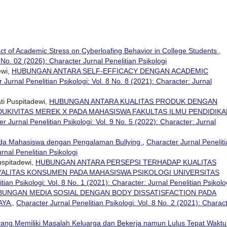
t of Academic Stress on Cyberloafing Behavior in College Students
,
 No. 02 (2026): Character Jurnal Penelitian Psikologi
ewi,
HUBUNGAN ANTARA SELF-EFFICACY DENGAN ACADEMIC
 Jurnal Penelitian Psikologi: Vol. 8 No. 8 (2021): Character: Jurnal
ti Puspitadewi,
HUBUNGAN ANTARA KUALITAS PRODUK DENGAN
KIVITAS MEREK X PADA MAHASISWA FAKULTAS ILMU PENDIDIKA
r Jurnal Penelitian Psikologi: Vol. 9 No. 5 (2022): Character: Jurnal
da Mahasiswa dengan Pengalaman Bullying
,
Character Jurnal Penelit
rnal Penelitian Psikologi
uspitadewi,
HUBUNGAN ANTARA PERSEPSI TERHADAP KUALITAS
ALITAS KONSUMEN PADA MAHASISWA PSIKOLOGI UNIVERSITAS
tian Psikologi: Vol. 8 No. 1 (2021): Character: Jurnal Penelitian Psikolo
BUNGAN MEDIA SOSIAL DENGAN BODY DISSATISFACTION PADA
AYA
,
Character Jurnal Penelitian Psikologi: Vol. 8 No. 2 (2021): Charact
yang Memiliki Masalah Keluarga dan Bekerja namun Lulus Tepat Wakt