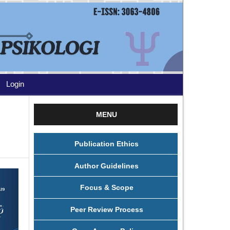
Login
MENU
Publication Ethics
Author Guidelines
Focus & Scope
Peer Review Process