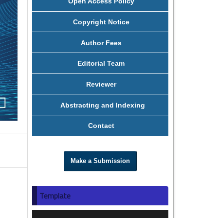
Open Access Policy
Copyright Notice
Author Fees
Editorial Team
Reviewer
Abstracting and Indexing
Contact
Make a Submission
Template