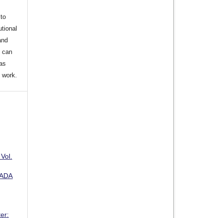
to
utional
and
s can
 as
d work.
 Vol.
PADA
er: