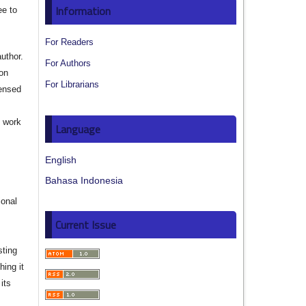
Information
ee to
For Readers
author.
For Authors
ion
For Librarians
censed
e work
Language
s
English
Bahasa Indonesia
ional
Current Issue
sting
hing it
its