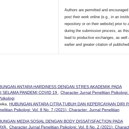
Authors are permitted and encouraged 
post their work online (e.g., in an instit
repository or on their website) prior to 
during the submission process, as thi
lead to productive exchanges, as well
earlier and greater citation of publishe
BUNGAN ANTARA HARDINESS DENGAN STRES AKADEMIK PADA
I SELAMA PANDEMI COVID 19
,
Character Jurnal Penelitian Psikologi:
Psikologi
wika,
HUBUNGAN ANTARA CITRA TUBUH DAN KEPERCAYAAN DIRI 
elitian Psikologi: Vol. 8 No. 7 (2021): Character: Jurnal Penelitian
BUNGAN MEDIA SOSIAL DENGAN BODY DISSATISFACTION PADA
AYA
,
Character Jurnal Penelitian Psikologi: Vol. 8 No. 2 (2021): Charact