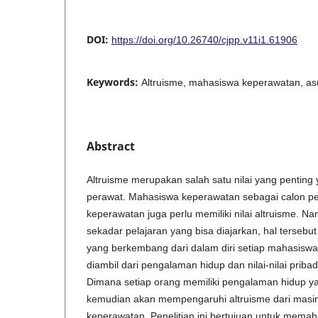
DOI:
https://doi.org/10.26740/cjpp.v11i1.61906
Keywords:
Altruisme, mahasiswa keperawatan, a
Abstract
Altruisme merupakan salah satu nilai yang penting y
perawat. Mahasiswa keperawatan sebagai calon p
keperawatan juga perlu memiliki nilai altruisme. N
sekadar pelajaran yang bisa diajarkan, hal tersebu
yang berkembang dari dalam diri setiap mahasiswa.
diambil dari pengalaman hidup dan nilai-nilai priba
Dimana setiap orang memiliki pengalaman hidup y
kemudian akan mempengaruhi altruisme dari mas
keperawatan. Penelitian ini bertujuan untuk mema