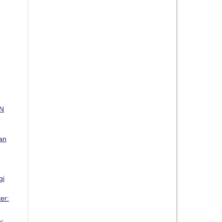
N
ian
gi
er:
u
,