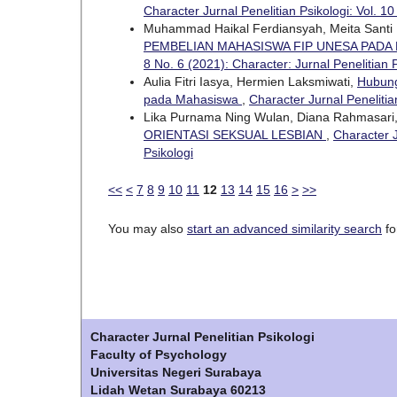
Character Jurnal Penelitian Psikologi: Vol. 10
Muhammad Haikal Ferdiansyah, Meita Santi 
PEMBELIAN MAHASISWA FIP UNESA PADA 
8 No. 6 (2021): Character: Jurnal Penelitian 
Aulia Fitri Iasya, Hermien Laksmiwati,
Hubung
pada Mahasiswa
,
Character Jurnal Penelitian
Lika Purnama Ning Wulan, Diana Rahmasari
ORIENTASI SEKSUAL LESBIAN
,
Character J
Psikologi
<<
<
7
8
9
10
11
12
13
14
15
16
>
>>
You may also
start an advanced similarity search
for
Character Jurnal Penelitian Psikologi
Faculty of Psychology
Universitas Negeri Surabaya
Lidah Wetan Surabaya 60213