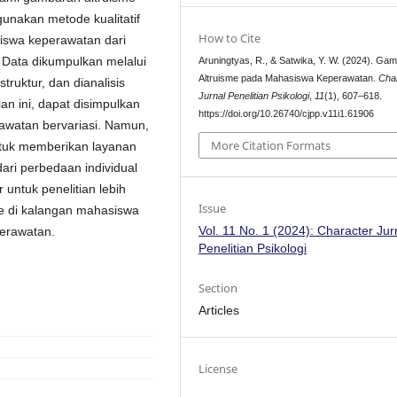
unakan metode kualitatif
How to Cite
iswa keperawatan dari
. Data dikumpulkan melalui
Aruningtyas, R., & Satwika, Y. W. (2024). Ga
Altruisme pada Mahasiswa Keperawatan.
Cha
uktur, dan dianalisis
Jurnal Penelitian Psikologi
,
11
(1), 607–618.
an ini, dapat disimpulkan
https://doi.org/10.26740/cjpp.v11i1.61906
watan bervariasi. Namun,
More Citation Formats
ntuk memberikan layanan
ari perbedaan individual
untuk penelitian lebih
Issue
me di kalangan mahasiswa
Vol. 11 No. 1 (2024): Character Jur
perawatan.
Penelitian Psikologi
Section
Articles
License