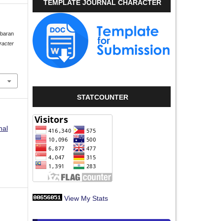
TEMPLATE JOURNAL CHARACTER
mbaran
racter
STATCOUNTER
nal
View My Stats