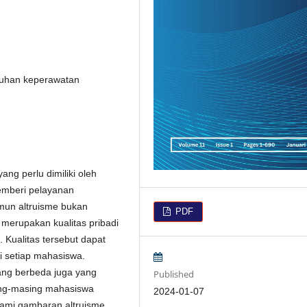
suhan keperawatan
ang perlu dimiliki oleh
emberi pelayanan
amun altruisme bukan
PDF
t merupakan kualitas pribadi
 Kualitas tersebut dapat
di setiap mahasiswa.
ang berbeda juga yang
Published
ing-masing mahasiswa
2024-01-07
hami gambaran altruisme