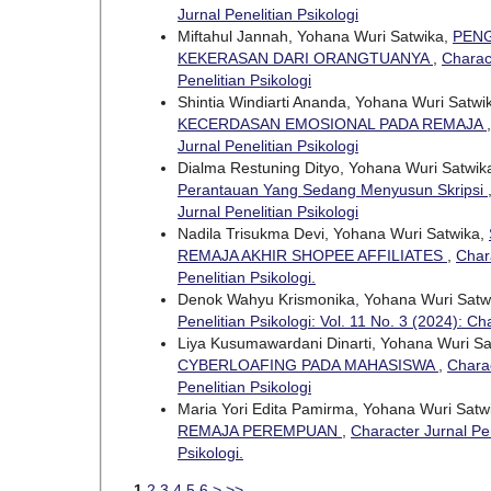
Jurnal Penelitian Psikologi
Miftahul Jannah, Yohana Wuri Satwika,
PENG
KEKERASAN DARI ORANGTUANYA
,
Charact
Penelitian Psikologi
Shintia Windiarti Ananda, Yohana Wuri Satwi
KECERDASAN EMOSIONAL PADA REMAJA
Jurnal Penelitian Psikologi
Dialma Restuning Dityo, Yohana Wuri Satwik
Perantauan Yang Sedang Menyusun Skripsi
Jurnal Penelitian Psikologi
Nadila Trisukma Devi, Yohana Wuri Satwika,
REMAJA AKHIR SHOPEE AFFILIATES
,
Chara
Penelitian Psikologi.
Denok Wahyu Krismonika, Yohana Wuri Satw
Penelitian Psikologi: Vol. 11 No. 3 (2024): Ch
Liya Kusumawardani Dinarti, Yohana Wuri S
CYBERLOAFING PADA MAHASISWA
,
Charac
Penelitian Psikologi
Maria Yori Edita Pamirma, Yohana Wuri Satw
REMAJA PEREMPUAN
,
Character Jurnal Pen
Psikologi.
1
2
3
4
5
6
>
>>